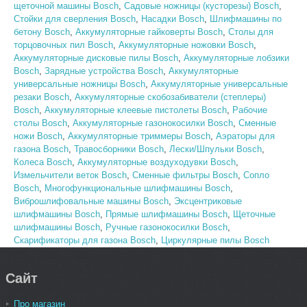
щеточной машины Bosch
,
Садовые ножницы (кусторезы) Bosch
,
Стойки для сверления Bosch
,
Насадки Bosch
,
Шлифмашины по
бетону Bosch
,
Аккумуляторные гайковерты Bosch
,
Столы для
торцовочных пил Bosch
,
Аккумуляторные ножовки Bosch
,
Аккумуляторные дисковые пилы Bosch
,
Аккумуляторные лобзики
Bosch
,
Зарядные устройства Bosch
,
Аккумуляторные
универсальные ножницы Bosch
,
Аккумуляторные универсальные
резаки Bosch
,
Аккумуляторные скобозабиватели (степлеры)
Bosch
,
Аккумуляторные клеевые пистолеты Bosch
,
Рабочие
столы Bosch
,
Аккумуляторные газонокосилки Bosch
,
Сменные
ножи Bosch
,
Аккумуляторные триммеры Bosch
,
Аэраторы для
газона Bosch
,
Травосборники Bosch
,
Лески/Шпульки Bosch
,
Колеса Bosch
,
Аккумуляторные воздуходувки Bosch
,
Измельчители веток Bosch
,
Сменные фильтры Bosch
,
Сопло
Bosch
,
Многофункциональные шлифмашины Bosch
,
Виброшлифовальные машины Bosch
,
Эксцентриковые
шлифмашины Bosch
,
Прямые шлифмашины Bosch
,
Щеточные
шлифмашины Bosch
,
Ручные газонокосилки Bosch
,
Скарификаторы для газона Bosch
,
Циркулярные пилы Bosch
Сайт
Про магазин