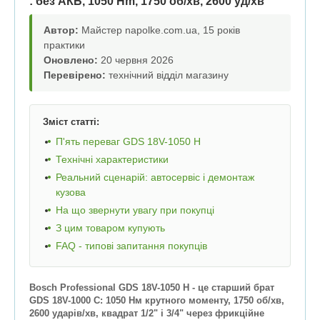
: без АКБ, 1050 Hm, 1750 об/хв, 2600 уд/хв
Автор:
Майстер napolke.com.ua, 15 років
практики
Оновлено:
20 червня 2026
Перевірено:
технічний відділ магазину
Зміст статті:
П'ять переваг GDS 18V-1050 H
Технічні характеристики
Реальний сценарій: автосервіс і демонтаж
кузова
На що звернути увагу при покупці
З цим товаром купують
FAQ - типові запитання покупців
Bosch Professional GDS 18V-1050 H - це старший брат
GDS 18V-1000 C: 1050 Нм крутного моменту, 1750 об/хв,
2600 ударів/хв, квадрат 1/2" і 3/4" через фрикційне