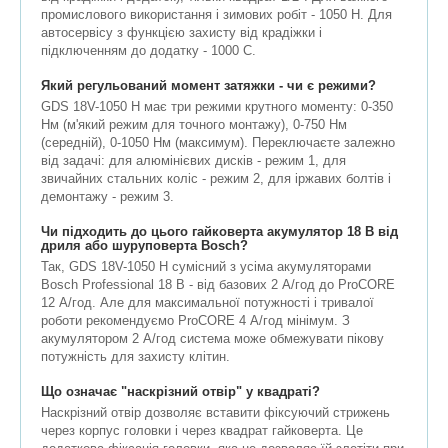
промислового використання і зимових робіт - 1050 H. Для
автосервісу з функцією захисту від крадіжки і
підключенням до додатку - 1000 C.
Який регульований момент затяжки - чи є режими?
GDS 18V-1050 H має три режими крутного моменту: 0-350
Нм (м'який режим для точного монтажу), 0-750 Нм
(середній), 0-1050 Нм (максимум). Переключаєте залежно
від задачі: для алюмінієвих дисків - режим 1, для
звичайних стальних коліс - режим 2, для іржавих болтів і
демонтажу - режим 3.
Чи підходить до цього гайковерта акумулятор 18 В від
дриля або шуруповерта Bosch?
Так, GDS 18V-1050 H сумісний з усіма акумуляторами
Bosch Professional 18 В - від базових 2 А/год до ProCORE
12 А/год. Але для максимальної потужності і тривалої
роботи рекомендуємо ProCORE 4 А/год мінімум. З
акумулятором 2 А/год система може обмежувати пікову
потужність для захисту клітин.
Що означає "наскрізний отвір" у квадраті?
Наскрізний отвір дозволяє вставити фіксуючий стрижень
через корпус головки і через квадрат гайковерта. Це