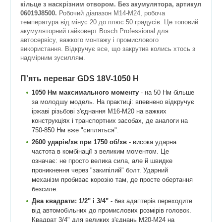
кільце з наскрізним отвором. Без акумулятора, артикул
06019J8500.
Робочий діапазон M14-M24, робоча
температура від мінус 20 до плюс 50 градусів. Це топовий
акумуляторний гайковерт Bosch Professional для
автосервісу, важкого монтажу і промислового
використання. Відкручує все, що закрутив колись хтось з
надмірним зусиллям.
П'ять переваг GDS 18V-1050 H
1050 Нм максимального моменту
- на 50 Нм більше
за молодшу модель. На практиці: впевнено відкручує
іржаві різьбові з'єднання M16-M20 на важких
конструкціях і транспортних засобах, де аналоги на
750-850 Нм вже "сипляться".
2600 ударів/хв при 1750 об/хв
- висока ударна
частота в комбінації з великим моментом. Це
означає: не просто велика сила, але й швидке
проникнення через "закипілий" болт. Ударний
механізм пробиває корозію там, де просте обертання
безсиле.
Два квадрати: 1/2" і 3/4"
- без адаптерів переходите
від автомобільних до промислових розмірів головок.
Квадрат 3/4" для великих з'єднань M20-M24 на