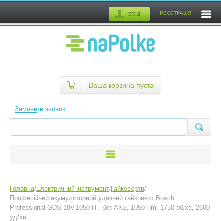
РЕЄСТРАЦІЯ
ВХІД
Ваша корзина пуста
Замовити звонок
Головна
/
Електричний інструмент
/
Гайковерти
/
Професійний акумуляторний ударний гайковерт Bosch
Professional GDS 18V-1050 H : без АКБ, 1050 Hm, 1750 об/хв, 2600
уд/хв