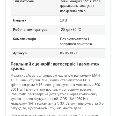
Тип патрона
Зовн. квадрат 1/2" і 3/4" з
фрикційним кільцем +
наскрізний отвір
Напруга
18 В
Робоча температура
-20 до +50 °C
Комплектація
Без акумулятора і
зарядного пристрою
Артикул
06019J8500
Реальний сценарій: автосервіс і демонтаж
кузова
Механік займається ходовою частиною вантажівки MAN
TGX. Гайки ступиці M20, болти стабілізаторів M18,
кріплення рами M16 - все це закручене з моментами 300-
500 Нм. Після 5-7 зим поспіль у сольовому розсолі.
Pneumatic gайковерт не дотягується через компоновку
кузова - треба акумуляторний. GDS 18V-1050 H з
квадратом 3/4" і головками 27, 30, 32 мм - відкручує за 3-5
секунд те, що ломиком і трубою мають двоє.
Зимовий монтаж металоконструкцій: мінус 15, відкрите