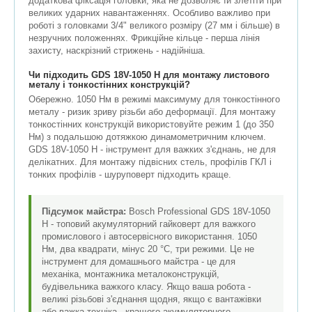
додаткова фіксація головки, яка не дозволяє їй злетіти при
великих ударних навантаженнях. Особливо важливо при
роботі з головками 3/4" великого розміру (27 мм і більше) в
незручних положеннях. Фрикційне кільце - перша лінія
захисту, наскрізний стрижень - надійніша.
Чи підходить GDS 18V-1050 H для монтажу листового
металу і тонкостінних конструкцій?
Обережно. 1050 Нм в режимі максимуму для тонкостінного
металу - ризик зриву різьби або деформації. Для монтажу
тонкостінних конструкцій використовуйте режим 1 (до 350
Нм) з подальшою дотяжкою динамометричним ключем.
GDS 18V-1050 H - інструмент для важких з'єднань, не для
делікатних. Для монтажу підвісних стель, профілів ГКЛ і
тонких профілів - шуруповерт підходить краще.
Підсумок майстра:
Bosch Professional GDS 18V-1050
H - топовий акумуляторний гайковерт для важкого
промислового і автосервісного використання. 1050
Нм, два квадрати, мінус 20 °C, три режими. Це не
інструмент для домашнього майстра - це для
механіка, монтажника металоконструкцій,
будівельника важкого класу. Якщо ваша робота -
великі різьбові з'єднання щодня, якщо є вантажівки
або важка техніка - кращого акумуляторного