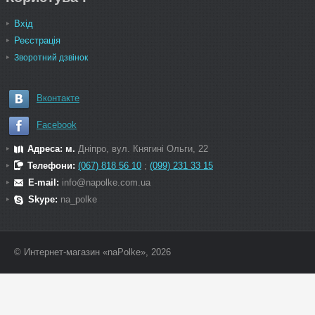
Вхід
Реєстрація
Зворотний дзвінок
Вконтакте
Facebook
Адреса: м.
Дніпро, вул. Княгині Ольги, 22
Телефони:
(067) 818 56 10
;
(099) 231 33 15
E-mail:
info@napolke.com.ua
Skype:
na_polke
© Интернет-магазин «naPolke», 2026