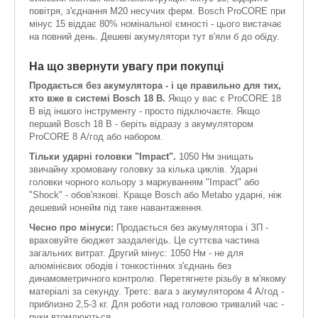
повітря, з'єднання M20 несучих ферм. Bosch ProCORE при
мінус 15 віддає 80% номінальної ємності - цього вистачає
на повний день. Дешеві акумулятори тут в'яли б до обіду.
На що звернути увагу при покупці
Продається без акумулятора - і це правильно для тих,
хто вже в системі Bosch 18 В.
Якщо у вас є ProCORE 18
В від іншого інструменту - просто підключаєте. Якщо
перший Bosch 18 В - беріть відразу з акумулятором
ProCORE 8 А/год або набором.
Тільки ударні головки "Impact".
1050 Нм знищать
звичайну хромовану головку за кілька циклів. Ударні
головки чорного кольору з маркуванням "Impact" або
"Shock" - обов'язкові. Краще Bosch або Metabo ударні, ніж
дешевий нонейм під таке навантаження.
Чесно про мінуси:
Продається без акумулятора і ЗП -
враховуйте бюджет заздалегідь. Це суттєва частина
загальних витрат. Другий мінус: 1050 Нм - не для
алюмінієвих ободів і тонкостінних з'єднань без
динамометричного контролю. Перетягнете різьбу в м'якому
матеріалі за секунду. Третє: вага з акумулятором 4 А/год -
приблизно 2,5-3 кг. Для роботи над головою тривалий час -
руки втомлюються.