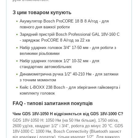
З цим товаром купують
Акумулятор Bosch ProCORE 18 В 8 А/год - для
повного дня важкої роботи
Зарядний пристрій Bosch Professional GAL 18V-160 C
- заряджає ProCORE 8 А/год за 22 хв
Набір ударних головок 3/4" 17-50 мм - для роботи з
великими різьбовими
Набір ударних головок 1/2" 10-32 мм - для
стандартних автомобільних
Динамометрична ручка 1/2" 40-210 Нм - для затяжки
з точним моментом
Кейс L-BOXX 238 Bosch - для зберігання гайковерта і
комплекту головок
FAQ - типові запитання покупців
Чим GDS 18V-1050 H відрізняється від GDS 18V-1000 C?
GDS 18V-1050 H: 1050 Нм (на 50 Нм більше), 1750 об/хв,
2600 уд/хв, квадрат 1/2" і 3/4", робота до мінус 20 °C. GDS
18V-1000 C: 1000 Нм, Bosch Connectivity (Bluetooth захист
від крадіжки і додаток), тільки квадрат 1/2". Для важкого