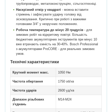
трубопроводах, металоконструкціях, сільгосптехніці.
Наскрізний отвір у квадраті
- можна вставити
стрижень і зафіксувати ударну головку від
зісковзування. Критично при роботі з важкими
головками 3/4" у незручних положеннях.
Робоча температура до мінус 20 градусів
- для
зимових робіт на відкритому повітрі. Більшість
бюджетних акумуляторних інструментів при мінус 10
вже втрачають ємність на 30-40%. Bosch Professional
з акумуляторами ProCORE - для реальних зимових
умов.
Технічні характеристики
Крутний момент макс.
1050 Нм
Частота обертання
1750 об/хв
Частота ударів
2600 уд/хв
Діапазон різьбових
M14-M24
з'єднань