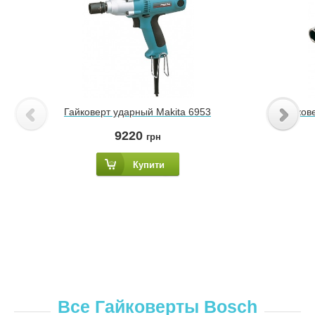
Гайковерт ударный Makita 6953
Гайков
9220
грн
Купити
Все Гайковерты Bosch