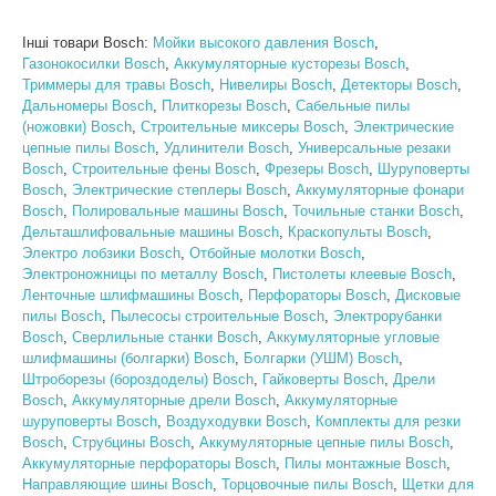
Інші товари Bosch:
Мойки высокого давления Bosch
,
Газонокосилки Bosch
,
Аккумуляторные кусторезы Bosch
,
Триммеры для травы Bosch
,
Нивелиры Bosch
,
Детекторы Bosch
,
Дальномеры Bosch
,
Плиткорезы Bosch
,
Сабельные пилы
(ножовки) Bosch
,
Строительные миксеры Bosch
,
Электрические
цепные пилы Bosch
,
Удлинители Bosch
,
Универсальные резаки
Bosch
,
Строительные фены Bosch
,
Фрезеры Bosch
,
Шуруповерты
Bosch
,
Электрические степлеры Bosch
,
Аккумуляторные фонари
Bosch
,
Полировальные машины Bosch
,
Точильные станки Bosch
,
Дельташлифовальные машины Bosch
,
Краскопульты Bosch
,
Электро лобзики Bosch
,
Отбойные молотки Bosch
,
Электроножницы по металлу Bosch
,
Пистолеты клеевые Bosch
,
Ленточные шлифмашины Bosch
,
Перфораторы Bosch
,
Дисковые
пилы Bosch
,
Пылесосы строительные Bosch
,
Электрорубанки
Bosch
,
Сверлильные станки Bosch
,
Аккумуляторные угловые
шлифмашины (болгарки) Bosch
,
Болгарки (УШМ) Bosch
,
Штроборезы (бороздоделы) Bosch
,
Гайковерты Bosch
,
Дрели
Bosch
,
Аккумуляторные дрели Bosch
,
Аккумуляторные
шуруповерты Bosch
,
Воздуходувки Bosch
,
Комплекты для резки
Bosch
,
Струбцины Bosch
,
Аккумуляторные цепные пилы Bosch
,
Аккумуляторные перфораторы Bosch
,
Пилы монтажные Bosch
,
Направляющие шины Bosch
,
Торцовочные пилы Bosch
,
Щетки для