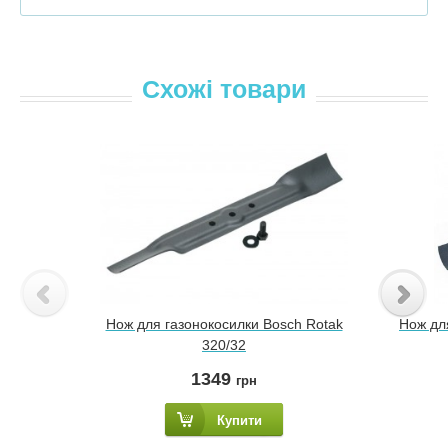
Схожі товари
Нож для газонокосилки Bosch Rotak
Нож дл
320/32
1349
грн
Купити