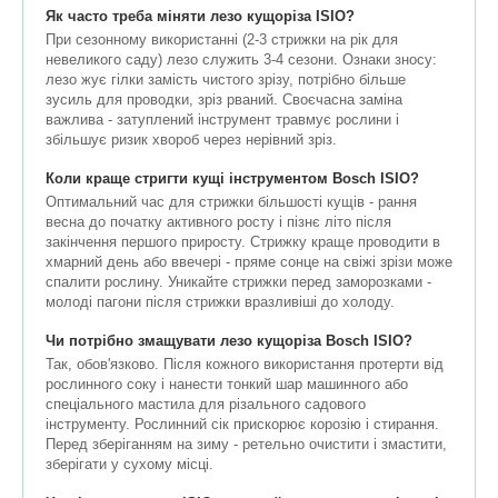
Як часто треба міняти лезо кущоріза ISIO?
При сезонному використанні (2-3 стрижки на рік для
невеликого саду) лезо служить 3-4 сезони. Ознаки зносу:
лезо жує гілки замість чистого зрізу, потрібно більше
зусиль для проводки, зріз рваний. Своєчасна заміна
важлива - затуплений інструмент травмує рослини і
збільшує ризик хвороб через нерівний зріз.
Коли краще стригти кущі інструментом Bosch ISIO?
Оптимальний час для стрижки більшості кущів - рання
весна до початку активного росту і пізнє літо після
закінчення першого приросту. Стрижку краще проводити в
хмарний день або ввечері - пряме сонце на свіжі зрізи може
спалити рослину. Уникайте стрижки перед заморозками -
молоді пагони після стрижки вразливіші до холоду.
Чи потрібно змащувати лезо кущоріза Bosch ISIO?
Так, обов'язково. Після кожного використання протерти від
рослинного соку і нанести тонкий шар машинного або
спеціального мастила для різального садового
інструменту. Рослинний сік прискорює корозію і стирання.
Перед зберіганням на зиму - ретельно очистити і змастити,
зберігати у сухому місці.