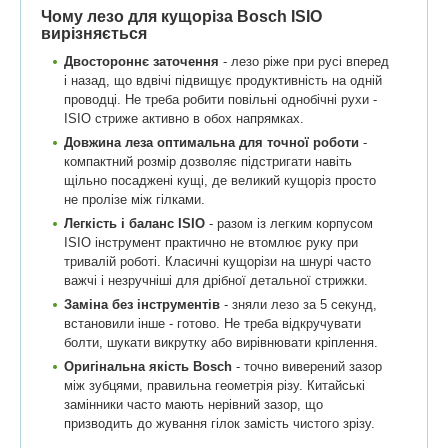
Чому лезо для кущоріза Bosch ISIO
вирізняється
Двостороннє заточення
- лезо ріже при русі вперед
і назад, що вдвічі підвищує продуктивність на одній
проводці. Не треба робити повільні однобічні рухи -
ISIO стриже активно в обох напрямках.
Довжина леза оптимальна для точної роботи
-
компактний розмір дозволяє підстригати навіть
щільно посаджені кущі, де великий кущоріз просто
не пролізе між гілками.
Легкість і баланс ISIO
- разом із легким корпусом
ISIO інструмент практично не втомлює руку при
тривалій роботі. Класичні кущорізи на шнурі часто
важчі і незручніші для дрібної детальної стрижки.
Заміна без інструментів
- зняли лезо за 5 секунд,
встановили інше - готово. Не треба відкручувати
болти, шукати викрутку або вирівнювати кріплення.
Оригінальна якість Bosch
- точно виверений зазор
між зубцями, правильна геометрія різу. Китайські
замінники часто мають нерівний зазор, що
призводить до жування гілок замість чистого зрізу.