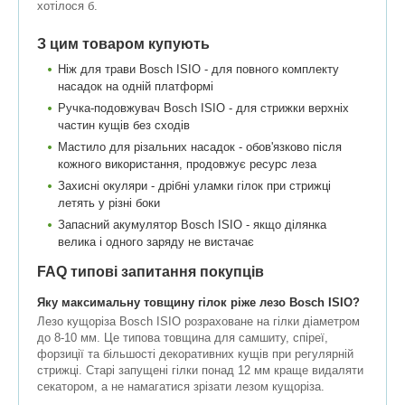
хотілося б.
З цим товаром купують
Ніж для трави Bosch ISIO - для повного комплекту
насадок на одній платформі
Ручка-подовжувач Bosch ISIO - для стрижки верхніх
частин кущів без сходів
Мастило для різальних насадок - обов'язково після
кожного використання, продовжує ресурс леза
Захисні окуляри - дрібні уламки гілок при стрижці
летять у різні боки
Запасний акумулятор Bosch ISIO - якщо ділянка
велика і одного заряду не вистачає
FAQ типові запитання покупців
Яку максимальну товщину гілок ріже лезо Bosch ISIO?
Лезо кущоріза Bosch ISIO розраховане на гілки діаметром
до 8-10 мм. Це типова товщина для самшиту, спіреї,
форзиції та більшості декоративних кущів при регулярній
стрижці. Старі запущені гілки понад 12 мм краще видаляти
секатором, а не намагатися зрізати лезом кущоріза.