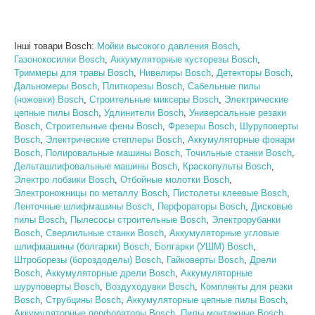
Інші товари Bosch:
Мойки высокого давления Bosch
,
Газонокосилки Bosch
,
Аккумуляторные кусторезы Bosch
,
Триммеры для травы Bosch
,
Нивелиры Bosch
,
Детекторы Bosch
,
Дальномеры Bosch
,
Плиткорезы Bosch
,
Сабельные пилы
(ножовки) Bosch
,
Строительные миксеры Bosch
,
Электрические
цепные пилы Bosch
,
Удлинители Bosch
,
Универсальные резаки
Bosch
,
Строительные фены Bosch
,
Фрезеры Bosch
,
Шуруповерты
Bosch
,
Электрические степлеры Bosch
,
Аккумуляторные фонари
Bosch
,
Полировальные машины Bosch
,
Точильные станки Bosch
,
Дельташлифовальные машины Bosch
,
Краскопульты Bosch
,
Электро лобзики Bosch
,
Отбойные молотки Bosch
,
Электроножницы по металлу Bosch
,
Пистолеты клеевые Bosch
,
Ленточные шлифмашины Bosch
,
Перфораторы Bosch
,
Дисковые
пилы Bosch
,
Пылесосы строительные Bosch
,
Электрорубанки
Bosch
,
Сверлильные станки Bosch
,
Аккумуляторные угловые
шлифмашины (болгарки) Bosch
,
Болгарки (УШМ) Bosch
,
Штроборезы (бороздоделы) Bosch
,
Гайковерты Bosch
,
Дрели
Bosch
,
Аккумуляторные дрели Bosch
,
Аккумуляторные
шуруповерты Bosch
,
Воздуходувки Bosch
,
Комплекты для резки
Bosch
,
Струбцины Bosch
,
Аккумуляторные цепные пилы Bosch
,
Аккумуляторные перфораторы Bosch
,
Пилы монтажные Bosch
,