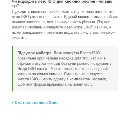
Чи підходить лезо ISIO для хвойних рослин - ялівцю і
туї?
Підходить відмінно - хвойні мають гнучкі тонкі пагони, які
лезо ISIO ріже легко і чисто. Єдиний нюанс: смола хвойних
швидко залипає на лезі і знижує якість різання. Під час
роботи з хвойними очищайте лезо кожні 10-15 хвилин, а
після завершення - ретельно видаліть смолу розчинником і
змастіть.
Підсумок майстра:
Лезо кущоріза Bosch ISIO -
правильна оригінальна насадка для тих, хто хоче
отримати акуратний сад без купи різного інструменту.
Якщо ISIO вже є - берете лезо і маєте повноцінний
кущоріз за кілька хвилин. Якщо тільки плануєте
купити ISIO - беріть одразу з комплектом насадок,
щоб платформа працювала на повну силу.
Смотреть полное Опис