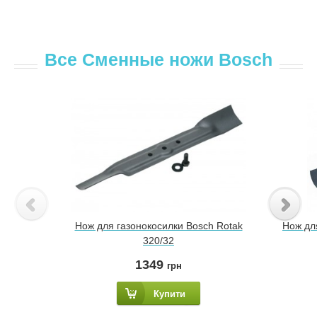
Все Сменные ножи Bosch
Нож для газонокосилки Bosch Rotak
Нож дл
320/32
1349
грн
Купити