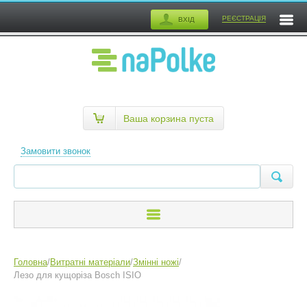
РЕЄСТРАЦІЯ
ВХІД
Ваша корзина пуста
Замовити звонок
Головна
/
Витратні матеріали
/
Змінні ножі
/
Лезо для кущоріза Bosch ISIO