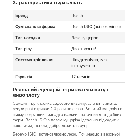
Характеристики і сумісність
Бренд
Bosch
Сумісна платформа
Bosch ISIO (всі покоління)
Тип насадки
Лезо кущоріза
Тип різу
Двосторонній
Система кріплення
Швидкознімна, без
інструментів
Гарантія
12 місяців
Реальний сценарій: стрижка самшиту і
живоплоту
Самшит - це класика садового дизайну, але він вимагає
регулярної стрижки 2-3 рази на сезон. Великий кущоріз на
ньому незручний - занадто важкий і неточний для дрібних
форм. Bosch ISIO з лезом кущоріза ідеально підходить:
невеликий, легкий, добре лежить в руці.
Беремо ISIO, встановлюємо лезо. Починаємо з верхньої