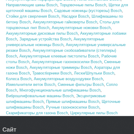
Направляющие шины Bosch
,
Торцовочные пилы Bosch
,
Щетки для
щеточной машины Bosch
,
Садовые ножницы (кусторезы) Bosch
,
Стойки для сверления Bosch
,
Насадки Bosch
,
Шлифмашины по
бетону Bosch
,
Аккумуляторные гайковерты Bosch
,
Столы для
торцовочных пил Bosch
,
Аккумуляторные ножовки Bosch
,
Аккумуляторные дисковые пилы Bosch
,
Аккумуляторные лобзики
Bosch
,
Зарядные устройства Bosch
,
Аккумуляторные
универсальные ножницы Bosch
,
Аккумуляторные универсальные
резаки Bosch
,
Аккумуляторные скобозабиватели (степлеры)
Bosch
,
Аккумуляторные клеевые пистолеты Bosch
,
Рабочие
столы Bosch
,
Аккумуляторные газонокосилки Bosch
,
Сменные
ножи Bosch
,
Аккумуляторные триммеры Bosch
,
Аэраторы для
газона Bosch
,
Травосборники Bosch
,
Лески/Шпульки Bosch
,
Колеса Bosch
,
Аккумуляторные воздуходувки Bosch
,
Измельчители веток Bosch
,
Сменные фильтры Bosch
,
Сопло
Bosch
,
Многофункциональные шлифмашины Bosch
,
Виброшлифовальные машины Bosch
,
Эксцентриковые
шлифмашины Bosch
,
Прямые шлифмашины Bosch
,
Щеточные
шлифмашины Bosch
,
Ручные газонокосилки Bosch
,
Скарификаторы для газона Bosch
,
Циркулярные пилы Bosch
Сайт