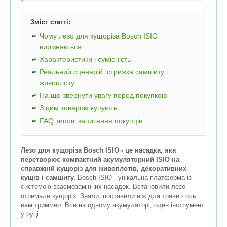
Зміст статті:
Чому лезо для кущоріза Bosch ISIO
вирізняється
Характеристики і сумісність
Реальний сценарій: стрижка самшиту і
живоплоту
На що звернути увагу перед покупкою
З цим товаром купують
FAQ типові запитання покупців
Лезо для кущоріза Bosch ISIO - це насадка, яка
перетворює компактний акумуляторний ISIO на
справжній кущоріз для живоплотів, декоративних
кущів і самшиту.
Bosch ISIO - унікальна платформа із
системою взаємозамінних насадок. Встановили лезо -
отримали кущоріз. Зняли, поставили ніж для трави - ось
вам триммер. Все на одному акумуляторі, один інструмент
у руці.