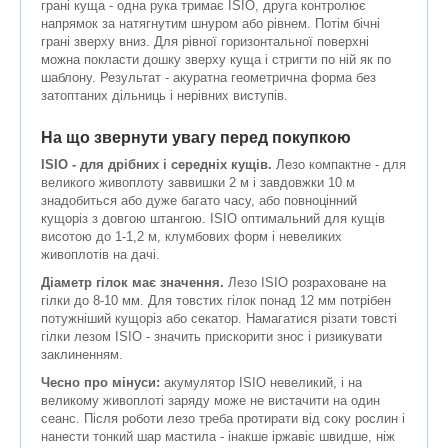
грані куща - одна рука тримає ISIO, друга контролює
напрямок за натягнутим шнуром або рівнем. Потім бічні
грані зверху вниз. Для рівної горизонтальної поверхні
можна покласти дошку зверху куща і стригти по ній як по
шаблону. Результат - акуратна геометрична форма без
затоптаних дільниць і нерівних виступів.
На що звернути увагу перед покупкою
ISIO - для дрібних і середніх кущів.
Лезо компактне - для
великого живоплоту заввишки 2 м і завдовжки 10 м
знадобиться або дуже багато часу, або повноцінний
кущоріз з довгою штангою. ISIO оптимальний для кущів
висотою до 1-1,2 м, клумбових форм і невеликих
живоплотів на дачі.
Діаметр гілок має значення.
Лезо ISIO розраховане на
гілки до 8-10 мм. Для товстих гілок понад 12 мм потрібен
потужніший кущоріз або секатор. Намагатися різати товсті
гілки лезом ISIO - значить прискорити знос і ризикувати
заклиненням.
Чесно про мінуси:
акумулятор ISIO невеликий, і на
великому живоплоті заряду може не вистачити на один
сеанс. Після роботи лезо треба протирати від соку рослин і
нанести тонкий шар мастила - інакше іржавіє швидше, ніж