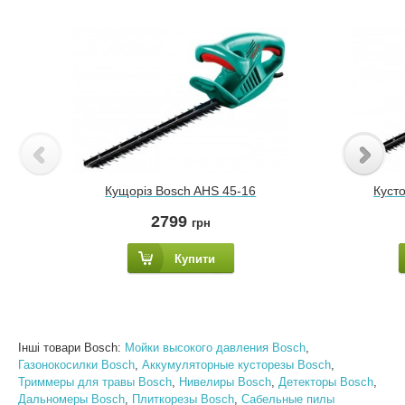
Кущоріз Bosch AHS 45-16
Куст
2799
грн
Купити
Інші товари Bosch:
Мойки высокого давления Bosch
,
Газонокосилки Bosch
,
Аккумуляторные кусторезы Bosch
,
Триммеры для травы Bosch
,
Нивелиры Bosch
,
Детекторы Bosch
,
Дальномеры Bosch
,
Плиткорезы Bosch
,
Сабельные пилы