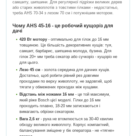
самшиту, шипшини. Для регулярної підрізки великих дерев
або старих живоплотів з товстими гілками - недостатньо,
треба AHS 70-34 з лезом 70 см і потужнішим мотором.
Чому AHS 45-16 - це робочий кущоріз для
дачі
420 Вт мотору
- оптимально для гілок до 16 мм
товщиною. Це більшість декоративних кущів: туя,
самшит, барбарис, шипшина молода, бузина. Для
гілок 20+ мм треба секатор або сучкоріз - кущоріз не
для цього.
Лезо 45 см
- золота середина для дачних кущів.
Достатньо, щоб робити рівний рез довгими
проходами по верху живоплоту, не задовгий, щоб
тягати у обмежених проходах між кущами.
Відстань між ножами 16 мм
- це той максимум,
який ріже Bosch цієї моделі. Гілки до 16 мм
проходить плавно, 18-20 мм затискаються і
вимагають обрізки секатором.
Вага 2,6 кг
- рука не втомлюється за 30-40 хвилин
обходу великого живоплоту. Корпус компактний,
балансування зміщене у бік оператора - не «тягне»