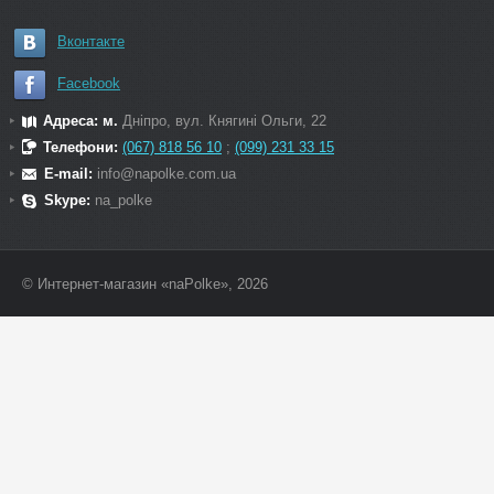
Вконтакте
Facebook
Адреса: м.
Дніпро, вул. Княгині Ольги, 22
Телефони:
(067) 818 56 10
;
(099) 231 33 15
E-mail:
info@napolke.com.ua
Skype:
na_polke
© Интернет-магазин «naPolke», 2026