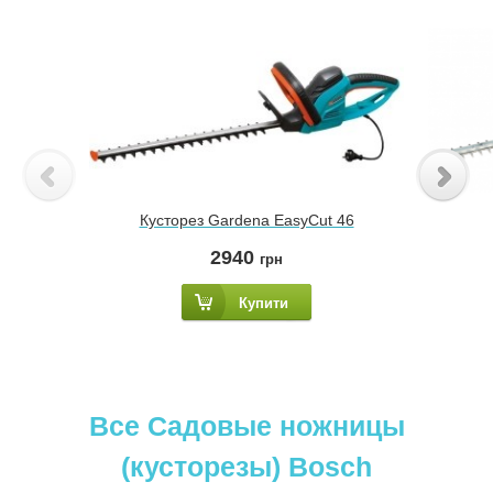
Кусторез Gardena EasyСut 46
2940
грн
Купити
Все Садовые ножницы
(кусторезы) Bosch