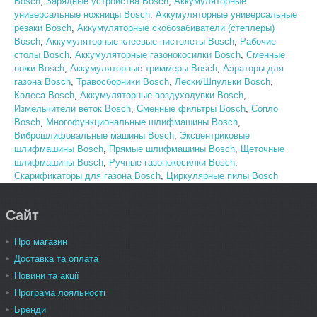
Bosch
,
Зарядные устройства Bosch
,
Аккумуляторные
универсальные ножницы Bosch
,
Аккумуляторные универсальные
резаки Bosch
,
Аккумуляторные скобозабиватели (степлеры)
Bosch
,
Аккумуляторные клеевые пистолеты Bosch
,
Рабочие
столы Bosch
,
Аккумуляторные газонокосилки Bosch
,
Сменные
ножи Bosch
,
Аккумуляторные триммеры Bosch
,
Аэраторы для
газона Bosch
,
Травосборники Bosch
,
Лески/Шпульки Bosch
,
Колеса Bosch
,
Аккумуляторные воздуходувки Bosch
,
Измельчители веток Bosch
,
Сменные фильтры Bosch
,
Сопло
Bosch
,
Многофункциональные шлифмашины Bosch
,
Виброшлифовальные машины Bosch
,
Эксцентриковые
шлифмашины Bosch
,
Прямые шлифмашины Bosch
,
Щеточные
шлифмашины Bosch
,
Ручные газонокосилки Bosch
,
Скарификаторы для газона Bosch
,
Циркулярные пилы Bosch
Сайт
Про магазин
Доставка та оплата
Новини та акції
Програма лояльності
Бренди