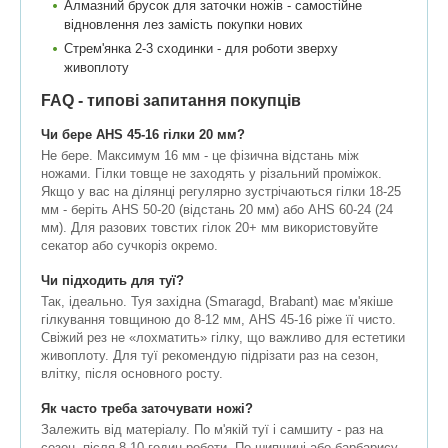
Алмазний брусок для заточки ножів - самостійне
відновлення лез замість покупки нових
Стрем'янка 2-3 сходинки - для роботи зверху
живоплоту
FAQ - типові запитання покупців
Чи бере AHS 45-16 гілки 20 мм?
Не бере. Максимум 16 мм - це фізична відстань між
ножами. Гілки товще не заходять у різальний проміжок.
Якщо у вас на ділянці регулярно зустрічаються гілки 18-25
мм - беріть AHS 50-20 (відстань 20 мм) або AHS 60-24 (24
мм). Для разових товстих гілок 20+ мм використовуйте
секатор або сучкоріз окремо.
Чи підходить для туї?
Так, ідеально. Туя західна (Smaragd, Brabant) має м'якіше
гілкування товщиною до 8-12 мм, AHS 45-16 ріже її чисто.
Свіжий рез не «лохматить» гілку, що важливо для естетики
живоплоту. Для туї рекомендую підрізати раз на сезон,
влітку, після основного росту.
Як часто треба заточувати ножі?
Залежить від матеріалу. По м'якій туї і самшиту - раз на
сезон, після 8-10 годин роботи. По шипшині або барбарису