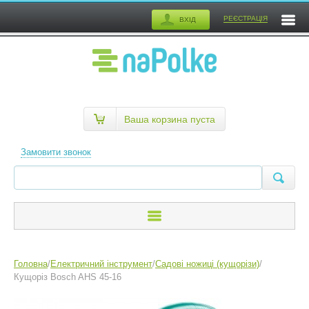
РЕЄСТРАЦІЯ
ВХІД
Ваша корзина пуста
Замовити звонок
Головна
/
Електричний інструмент
/
Садові ножиці (кущорізи)
/
Кущоріз Bosch AHS 45-16