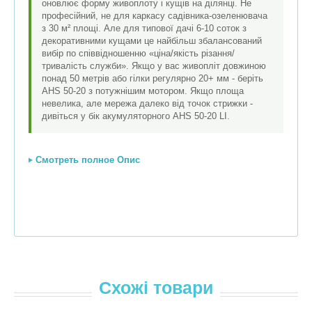
оновлює форму живоплоту і кущів на ділянці. Не
професійний, не для каркасу садівника-озеленювача
з 30 м² площі. Але для типової дачі 6-10 соток з
декоративними кущами це найбільш збалансований
вибір по співвідношенню «ціна/якість різання/
тривалість служби». Якщо у вас живопліт довжиною
понад 50 метрів або гілки регулярно 20+ мм - беріть
AHS 50-20 з потужнішим мотором. Якщо площа
невелика, але мережа далеко від точок стрижки -
дивіться у бік акумуляторного AHS 50-20 LI.
Смотреть полное Опис
Схожі товари