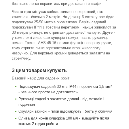
без нього легко поранитись при доставанні з шафи.
Чесно про мінуси:
кабель живлення коротший, ніж
хочеться - близько 2 метрів. На ділянці 6 соток у вас буде
подовжувач 25-50 метрів обов'язково. Беріть садовий
подовжувач IP44 з товстим перетином, інакше живоплот за
30 метрів ризикує не отримати достатньої напруги. Друге -
у комплекті лише сам кущоріз і кожух, навіть рукавиць
немає. Третє - AHS 45-16 не має функції повороту ручки,
тому стригти лише горизонтально вгорі живоплоту
незручно. Для верхньої кромки доведеться залазити на
стрем'янку.
З цим товаром купують
Базовий набір для садових робіт:
Подовжувач садовий 30 м з IP44 і перетином 1,5 мм²
- без нього просто не дотягнетесь
Рукавиці садові з захистом долоні - від мозолів і
подряпин
Окуляри захисні - гілки відскакують і б'ють у обличчя
Олива для ножів кущоріза 100 мл - змащуйте після
кожних 2 годин роботи