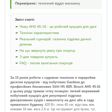
Перевірено:
технічний відділ магазину
Зміст статті:
Чому AHS 45-16 - це робочий кущоріз для дачі
Технічні характеристики
Реальний сценарій: сезонна підрізка дачної
ділянки
На що звернути увагу при покупці
З цим товаром купують
FAQ - типові запитання покупців
За 15 років роботи з садовою технікою я переробив
десятки кущорізів - від побутових Gardena до
професійних бензинових Stihl HS 82R. Bosch AHS 45-16
у цьому ряду тримає чітку позицію: легкий мережевий
побутовий кущоріз для регулярної підрізки
декоративних кущів і живоплоту на дачі або в саду
приватного будинку.
420 Вт, лезо 45 см, відстань між
ножами 16 мм, вага 2,6 кг. Це інструмент для бузки, туї,