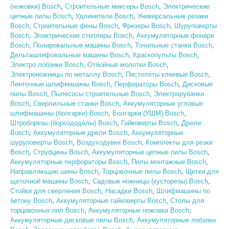
(ножовки) Bosch
,
Строительные миксеры Bosch
,
Электрические
цепные пилы Bosch
,
Удлинители Bosch
,
Универсальные резаки
Bosch
,
Строительные фены Bosch
,
Фрезеры Bosch
,
Шуруповерты
Bosch
,
Электрические степлеры Bosch
,
Аккумуляторные фонари
Bosch
,
Полировальные машины Bosch
,
Точильные станки Bosch
,
Дельташлифовальные машины Bosch
,
Краскопульты Bosch
,
Электро лобзики Bosch
,
Отбойные молотки Bosch
,
Электроножницы по металлу Bosch
,
Пистолеты клеевые Bosch
,
Ленточные шлифмашины Bosch
,
Перфораторы Bosch
,
Дисковые
пилы Bosch
,
Пылесосы строительные Bosch
,
Электрорубанки
Bosch
,
Сверлильные станки Bosch
,
Аккумуляторные угловые
шлифмашины (болгарки) Bosch
,
Болгарки (УШМ) Bosch
,
Штроборезы (бороздоделы) Bosch
,
Гайковерты Bosch
,
Дрели
Bosch
,
Аккумуляторные дрели Bosch
,
Аккумуляторные
шуруповерты Bosch
,
Воздуходувки Bosch
,
Комплекты для резки
Bosch
,
Струбцины Bosch
,
Аккумуляторные цепные пилы Bosch
,
Аккумуляторные перфораторы Bosch
,
Пилы монтажные Bosch
,
Направляющие шины Bosch
,
Торцовочные пилы Bosch
,
Щетки для
щеточной машины Bosch
,
Садовые ножницы (кусторезы) Bosch
,
Стойки для сверления Bosch
,
Насадки Bosch
,
Шлифмашины по
бетону Bosch
,
Аккумуляторные гайковерты Bosch
,
Столы для
торцовочных пил Bosch
,
Аккумуляторные ножовки Bosch
,
Аккумуляторные дисковые пилы Bosch
,
Аккумуляторные лобзики