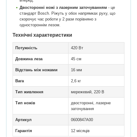
вперед.
Двосторонні ножі з лазерним заточуванням
- це
стандарт Bosch. Ріжуть у обох напрямках руху, що
скорочує час роботи у 2 рази порівняно з
одностороннім лезом.
Технічні характеристики
Потужність
420 Вт
Довжина леза
45 см
Відстань між ножами
16 мм
Вага
2,6 кг
Тип живлення
мережевий, 220 В
Тип ножів
двосторонні, лазерне
заточування
Артикул
0600847A00
Гарантія
12 місяців