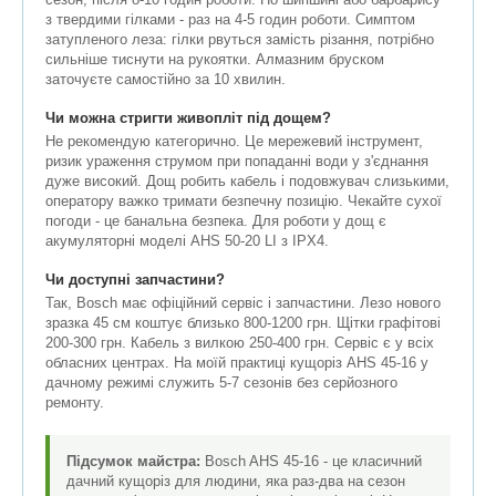
з твердими гілками - раз на 4-5 годин роботи. Симптом
затупленого леза: гілки рвуться замість різання, потрібно
сильніше тиснути на рукоятки. Алмазним бруском
заточуєте самостійно за 10 хвилин.
Чи можна стригти живопліт під дощем?
Не рекомендую категорично. Це мережевий інструмент,
ризик ураження струмом при попаданні води у з'єднання
дуже високий. Дощ робить кабель і подовжувач слизькими,
оператору важко тримати безпечну позицію. Чекайте сухої
погоди - це банальна безпека. Для роботи у дощ є
акумуляторні моделі AHS 50-20 LI з IPX4.
Чи доступні запчастини?
Так, Bosch має офіційний сервіс і запчастини. Лезо нового
зразка 45 см коштує близько 800-1200 грн. Щітки графітові
200-300 грн. Кабель з вилкою 250-400 грн. Сервіс є у всіх
обласних центрах. На моїй практиці кущоріз AHS 45-16 у
дачному режимі служить 5-7 сезонів без серйозного
ремонту.
Підсумок майстра:
Bosch AHS 45-16 - це класичний
дачний кущоріз для людини, яка раз-два на сезон