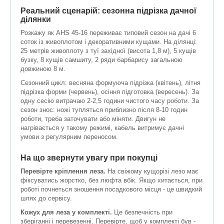
Реальний сценарій: сезонна підрізка дачної
ділянки
Розкажу як AHS 45-16 переживає типовий сезон на дачі 6
соток із живоплотом і декоративними кущами. На ділянці:
25 метрів живоплоту з туї західної (висота 1,8 м), 5 кущів
бузку, 8 кущів самшиту, 2 ряди барбарису загальною
довжиною 8 м.
Сезонний цикл: весняна формуюча підрізка (квітень), літня
підрізка форми (червень), осіння підготовка (вересень). За
одну сесію витрачаю 2-2,5 години чистого часу роботи. За
сезон знос: ножі тупляться приблизно після 8-10 годин
роботи, треба заточувати або міняти. Двигун не
нагрівається у такому режимі, кабель витримує дачні
умови з регулярним переносом.
На що звернути увагу при покупці
Перевірте кріплення леза.
На свіжому кущорізі лезо має
фіксуватись жорстко, без люфта вбік. Якщо хитається, при
роботі почнеться зношення посадкового місця - це швидкий
шлях до сервісу.
Кожух для леза у комплекті.
Це безпечність при
зберіганні і перевезенні. Перевірте, щоб у комплекті був -