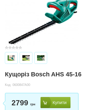
Кущоріз Bosch AHS 45-16
Код: 0600847A00
2799
Купити
грн