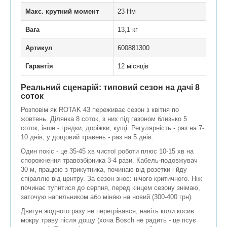
Макс. крутний момент
23 Нм
Вага
13,1 кг
Артикул
600881300
Гарантія
12 місяців
Реальний сценарій: типовий сезон на дачі 8
соток
Розповім як ROTAK 43 переживає сезон з квітня по
жовтень. Ділянка 8 соток, з них під газоном близько 5
соток, інше - грядки, доріжки, кущі. Регулярність - раз на 7-
10 днів, у дощовий травень - раз на 5 днів.
Один покіс - це 35-45 хв чистої роботи плюс 10-15 хв на
спорожнення травозбірника 3-4 рази. Кабель-подовжувач
30 м, працюю з трикутника, починаю від розетки і йду
спіраллю від центру. За сезон знос: нічого критичного. Ніж
починає тупитися до серпня, перед кінцем сезону знімаю,
заточую напильником або міняю на новий (300-400 грн).
Двигун жодного разу не перегрівався, навіть коли косив
мокру траву після дощу (хоча Bosch не радить - це псує