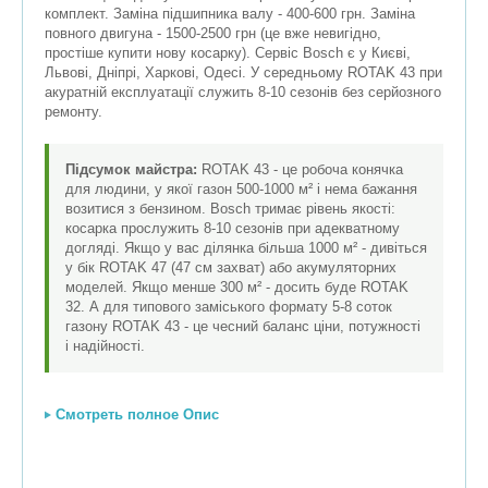
комплект. Заміна підшипника валу - 400-600 грн. Заміна
повного двигуна - 1500-2500 грн (це вже невигідно,
простіше купити нову косарку). Сервіс Bosch є у Києві,
Львові, Дніпрі, Харкові, Одесі. У середньому ROTAK 43 при
акуратній експлуатації служить 8-10 сезонів без серйозного
ремонту.
Підсумок майстра:
ROTAK 43 - це робоча конячка
для людини, у якої газон 500-1000 м² і нема бажання
возитися з бензином. Bosch тримає рівень якості:
косарка прослужить 8-10 сезонів при адекватному
догляді. Якщо у вас ділянка більша 1000 м² - дивіться
у бік ROTAK 47 (47 см захват) або акумуляторних
моделей. Якщо менше 300 м² - досить буде ROTAK
32. А для типового заміського формату 5-8 соток
газону ROTAK 43 - це чесний баланс ціни, потужності
і надійності.
Смотреть полное Опис