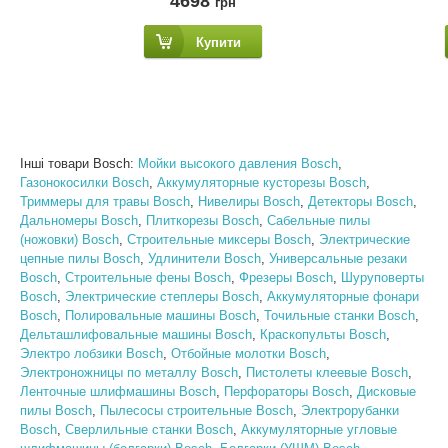
4698
грн
Купити
Інші товари Bosch:
Мойки высокого давления Bosch
,
Газонокосилки Bosch
,
Аккумуляторные кусторезы Bosch
,
Триммеры для травы Bosch
,
Нивелиры Bosch
,
Детекторы Bosch
,
Дальномеры Bosch
,
Плиткорезы Bosch
,
Сабельные пилы
(ножовки) Bosch
,
Строительные миксеры Bosch
,
Электрические
цепные пилы Bosch
,
Удлинители Bosch
,
Универсальные резаки
Bosch
,
Строительные фены Bosch
,
Фрезеры Bosch
,
Шуруповерты
Bosch
,
Электрические степлеры Bosch
,
Аккумуляторные фонари
Bosch
,
Полировальные машины Bosch
,
Точильные станки Bosch
,
Дельташлифовальные машины Bosch
,
Краскопульты Bosch
,
Электро лобзики Bosch
,
Отбойные молотки Bosch
,
Электроножницы по металлу Bosch
,
Пистолеты клеевые Bosch
,
Ленточные шлифмашины Bosch
,
Перфораторы Bosch
,
Дисковые
пилы Bosch
,
Пылесосы строительные Bosch
,
Электрорубанки
Bosch
,
Сверлильные станки Bosch
,
Аккумуляторные угловые