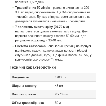
чалитися 1,5 години.
Травозбірник 50 літрів
- реально вистачає на 200-
300 м² перед спорожненням. Це 3-4 спорожнення на
типовий газон. Бункер з індикатором заповнення, не
доведеться зупинятися «навмання» і перевіряти.
7 положень висоти зрізу (20-70 мм)
-
налаштовується одним важелем за 5 секунд. Для
першого весняного покосу ставите 50-60 мм, для
регулярного догляду - 30-40 мм.
Система Grasscomb
- спеціальні гребінці на корпусі
піднімають траву, яка прижалася до землі (бокові
смуги біля доріжок, кути). Це фішка Bosch ROTAK, у
конкурентів цього класу її немає.
Технічні характеристики
Потужність
1700 Вт
Ширина захвату
43 см
Висота стрижки
20-70 мм
Об'єм травозбірника
50 л