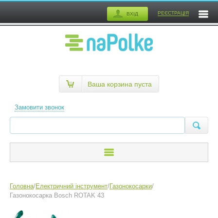
РЕЄСТРАЦІЯ
ВХІД
Ваша корзина пуста
Замовити звонок
Головна
/
Електричний інструмент
/
Газонокосарки
/
Газонокосарка Bosch ROTAK 43