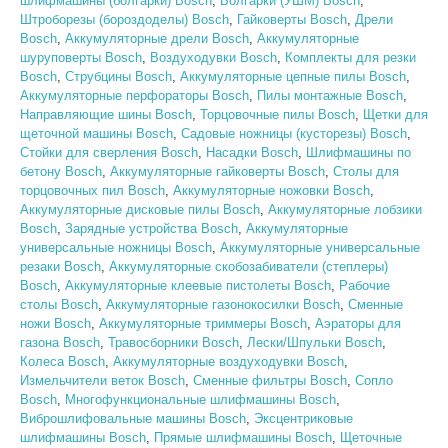
шлифмашины (болгарки) Bosch
,
Болгарки (УШМ) Bosch
,
Штроборезы (бороздоделы) Bosch
,
Гайковерты Bosch
,
Дрели
Bosch
,
Аккумуляторные дрели Bosch
,
Аккумуляторные
шуруповерты Bosch
,
Воздуходувки Bosch
,
Комплекты для резки
Bosch
,
Струбцины Bosch
,
Аккумуляторные цепные пилы Bosch
,
Аккумуляторные перфораторы Bosch
,
Пилы монтажные Bosch
,
Направляющие шины Bosch
,
Торцовочные пилы Bosch
,
Щетки для
щеточной машины Bosch
,
Садовые ножницы (кусторезы) Bosch
,
Стойки для сверления Bosch
,
Насадки Bosch
,
Шлифмашины по
бетону Bosch
,
Аккумуляторные гайковерты Bosch
,
Столы для
торцовочных пил Bosch
,
Аккумуляторные ножовки Bosch
,
Аккумуляторные дисковые пилы Bosch
,
Аккумуляторные лобзики
Bosch
,
Зарядные устройства Bosch
,
Аккумуляторные
универсальные ножницы Bosch
,
Аккумуляторные универсальные
резаки Bosch
,
Аккумуляторные скобозабиватели (степлеры)
Bosch
,
Аккумуляторные клеевые пистолеты Bosch
,
Рабочие
столы Bosch
,
Аккумуляторные газонокосилки Bosch
,
Сменные
ножи Bosch
,
Аккумуляторные триммеры Bosch
,
Аэраторы для
газона Bosch
,
Травосборники Bosch
,
Лески/Шпульки Bosch
,
Колеса Bosch
,
Аккумуляторные воздуходувки Bosch
,
Измельчители веток Bosch
,
Сменные фильтры Bosch
,
Сопло
Bosch
,
Многофункциональные шлифмашины Bosch
,
Виброшлифовальные машины Bosch
,
Эксцентриковые
шлифмашины Bosch
,
Прямые шлифмашины Bosch
,
Щеточные