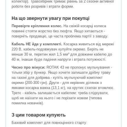
колектор). Травозбірник тримає рівень за 2 сезони активної
роботи без розривів і втрати форми.
На що звернути увагу при покупці
Перевірте кріплення колес.
На свіжій косарці колеса
повинні стояти жорстко без люфта. Якщо хитаються -
поверніть продавцю, це часта проблема партії з заводу.
Кабель НЕ йде у комплекті.
Косарка живиться від мережі
220 В, кабель-подовжувач купуйте окремо. Беріть не
менше 30 м, перетин жил 1,5 мм² для довжини кабелю до
40 м, інакше буде падіння напруги і втрата потужності.
Чесно про мінуси:
ROTAK 43 не пропонує мульчування -
тільки збір у бункер. Якщо хочете залишати дрібну траву
на газоні для добрива - купіть мульчуючий комплект
окремо (200-300 грн). Друге - для нерівних ділянок з
ямками косарка важка (13,1 кг), на крутих схилах втомлює.
Третє - кабель залишається кабелем: треба слідкувати,
щоб не наїхати на нього і не порізати ножем (типова
помилка новачків).
З цим товаром купують
Базовий комплект для повноцінного старту: