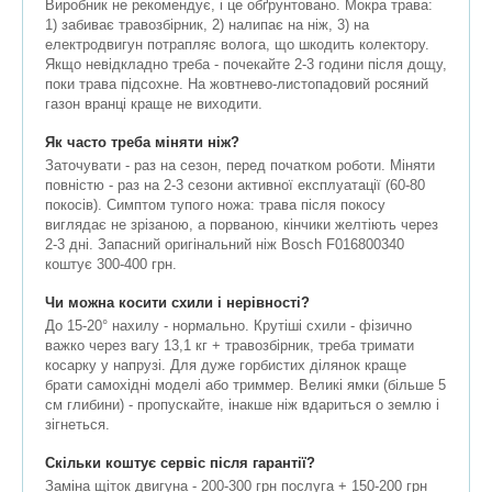
Виробник не рекомендує, і це обґрунтовано. Мокра трава:
1) забиває травозбірник, 2) налипає на ніж, 3) на
електродвигун потрапляє волога, що шкодить колектору.
Якщо невідкладно треба - почекайте 2-3 години після дощу,
поки трава підсохне. На жовтнево-листопадовий росяний
газон вранці краще не виходити.
Як часто треба міняти ніж?
Заточувати - раз на сезон, перед початком роботи. Міняти
повністю - раз на 2-3 сезони активної експлуатації (60-80
покосів). Симптом тупого ножа: трава після покосу
виглядає не зрізаною, а порваною, кінчики желтіють через
2-3 дні. Запасний оригінальний ніж Bosch F016800340
коштує 300-400 грн.
Чи можна косити схили і нерівності?
До 15-20° нахилу - нормально. Крутіші схили - фізично
важко через вагу 13,1 кг + травозбірник, треба тримати
косарку у напрузі. Для дуже горбистих ділянок краще
брати самохідні моделі або триммер. Великі ямки (більше 5
см глибини) - пропускайте, інакше ніж вдариться о землю і
зігнеться.
Скільки коштує сервіс після гарантії?
Заміна щіток двигуна - 200-300 грн послуга + 150-200 грн