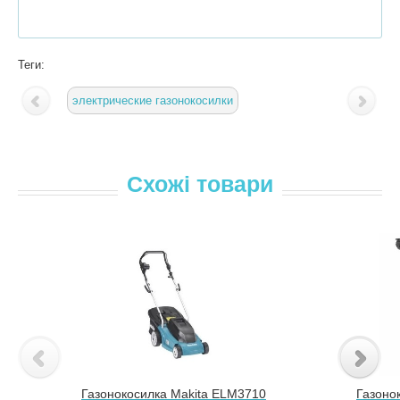
Теги:
электрические газонокосилки
Схожі товари
Газонокосилка Makita ELM3710
Газоно