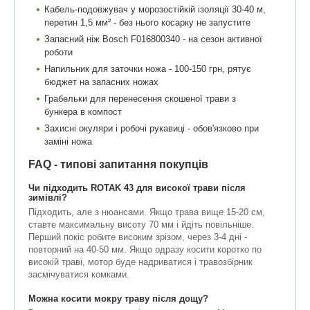
Кабель-подовжувач у морозостійкій ізоляції 30-40 м,
перетин 1,5 мм² - без нього косарку не запустите
Запасний ніж Bosch F016800340 - на сезон активної
роботи
Напильник для заточки ножа - 100-150 грн, рятує
бюджет на запасних ножах
Грабельки для перенесення скошеної трави з
бункера в компост
Захисні окуляри і робочі рукавиці - обов'язково при
заміні ножа
FAQ - типові запитання покупців
Чи підходить ROTAK 43 для високої трави після
зимівлі?
Підходить, але з нюансами. Якщо трава вище 15-20 см,
ставте максимальну висоту 70 мм і йдіть повільніше.
Перший покіс робите високим зрізом, через 3-4 дні -
повторний на 40-50 мм. Якщо одразу косити коротко по
високій траві, мотор буде надриватися і травозбірник
засмічуватися комками.
Можна косити мокру траву після дощу?