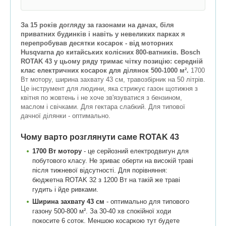
За 15 років догляду за газонами на дачах, біля
приватних будинків і навіть у невеликих парках я
перепробував десятки косарок - від моторних
Husqvarna до китайських колісних 800-ватників. Bosch
ROTAK 43 у цьому ряду тримає чітку позицію: середній
клас електричних косарок для ділянок 500-1000 м².
1700
Вт мотору, ширина захвату 43 см, травозбірник на 50 літрів.
Це інструмент для людини, яка стрижує газон щотижня з
квітня по жовтень і не хоче зв'язуватися з бензином,
маслом і свічками. Для гектара слабкий. Для типової
дачної ділянки - оптимально.
Чому варто розглянути саме ROTAK 43
1700 Вт мотору
- це серйозний електродвигун для
побутового класу. Не зриває оберти на високій траві
після тижневої відсутності. Для порівняння:
бюджетна ROTAK 32 з 1200 Вт на такій же траві
гудить і йде ривками.
Ширина захвату 43 см
- оптимально для типового
газону 500-800 м². За 30-40 хв спокійної ходи
покосите 6 соток. Меншою косаркою тут будете