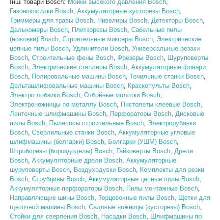
Інші товари Bosch:
Мойки высокого давления Bosch
,
Газонокосилки Bosch
,
Аккумуляторные кусторезы Bosch
,
Триммеры для травы Bosch
,
Нивелиры Bosch
,
Детекторы Bosch
,
Дальномеры Bosch
,
Плиткорезы Bosch
,
Сабельные пилы
(ножовки) Bosch
,
Строительные миксеры Bosch
,
Электрические
цепные пилы Bosch
,
Удлинители Bosch
,
Универсальные резаки
Bosch
,
Строительные фены Bosch
,
Фрезеры Bosch
,
Шуруповерты
Bosch
,
Электрические степлеры Bosch
,
Аккумуляторные фонари
Bosch
,
Полировальные машины Bosch
,
Точильные станки Bosch
,
Дельташлифовальные машины Bosch
,
Краскопульты Bosch
,
Электро лобзики Bosch
,
Отбойные молотки Bosch
,
Электроножницы по металлу Bosch
,
Пистолеты клеевые Bosch
,
Ленточные шлифмашины Bosch
,
Перфораторы Bosch
,
Дисковые
пилы Bosch
,
Пылесосы строительные Bosch
,
Электрорубанки
Bosch
,
Сверлильные станки Bosch
,
Аккумуляторные угловые
шлифмашины (болгарки) Bosch
,
Болгарки (УШМ) Bosch
,
Штроборезы (бороздоделы) Bosch
,
Гайковерты Bosch
,
Дрели
Bosch
,
Аккумуляторные дрели Bosch
,
Аккумуляторные
шуруповерты Bosch
,
Воздуходувки Bosch
,
Комплекты для резки
Bosch
,
Струбцины Bosch
,
Аккумуляторные цепные пилы Bosch
,
Аккумуляторные перфораторы Bosch
,
Пилы монтажные Bosch
,
Направляющие шины Bosch
,
Торцовочные пилы Bosch
,
Щетки для
щеточной машины Bosch
,
Садовые ножницы (кусторезы) Bosch
,
Стойки для сверления Bosch
,
Насадки Bosch
,
Шлифмашины по