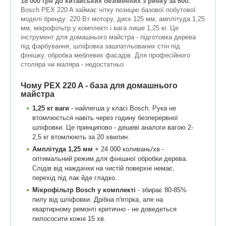
18 000 грн до китайських безіменних з ринку за 600.
Bosch PEX 220 A займає чітку позицію базової побутової
моделі бренду: 220 Вт мотору, диск 125 мм, амплітуда 1,25
мм, мікрофільтр у комплекті і вага лише 1,25 кг. Це
інструмент для домашнього майстра - підготовка дерева
під фарбування, шліфовка зашпатльованих стін під
фінішку, обробка меблевих фасадів. Для професійного
столяра чи маляра - недостатньо.
Чому PEX 220 A - база для домашнього
майстра
1,25 кг ваги
- найлегша у класі Bosch. Рука не
втомлюється навіть через годину безперервної
шліфовки. Це принципово - дешеві аналоги вагою 2-
2,5 кг втомлюють за 20 хвилин.
Амплітуда 1,25 мм
+ 24 000 коливань/хв -
оптимальний режим для фінішної обробки дерева.
Слідів від наждачки на чистій поверхні немає,
перехід під лак йде гладко.
Мікрофільтр Bosch у комплекті
- збирає 80-85%
пилу від шліфовки. Дрібна п'ятірка, але на
квартирному ремонті критично - не доведеться
пилососити кожні 15 хв.