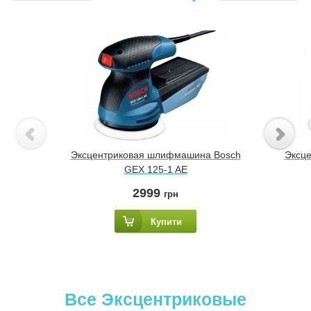
Эксцентриковая шлифмашина Bosch
Эксц
GEX 125-1 AE
2999
грн
Купити
Все Эксцентриковые