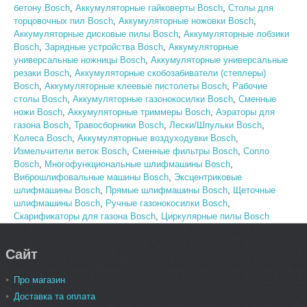
бетону Bosch
,
Аккумуляторные гайковерты Bosch
,
Столы для
торцовочных пил Bosch
,
Аккумуляторные ножовки Bosch
,
Аккумуляторные дисковые пилы Bosch
,
Аккумуляторные лобзики
Bosch
,
Зарядные устройства Bosch
,
Аккумуляторные
универсальные ножницы Bosch
,
Аккумуляторные универсальные
резаки Bosch
,
Аккумуляторные скобозабиватели (степлеры)
Bosch
,
Аккумуляторные клеевые пистолеты Bosch
,
Рабочие
столы Bosch
,
Аккумуляторные газонокосилки Bosch
,
Сменные
ножи Bosch
,
Аккумуляторные триммеры Bosch
,
Аэраторы для
газона Bosch
,
Травосборники Bosch
,
Лески/Шпульки Bosch
,
Колеса Bosch
,
Аккумуляторные воздуходувки Bosch
,
Измельчители веток Bosch
,
Сменные фильтры Bosch
,
Сопло
Bosch
,
Многофункциональные шлифмашины Bosch
,
Виброшлифовальные машины Bosch
,
Эксцентриковые
шлифмашины Bosch
,
Прямые шлифмашины Bosch
,
Щеточные
шлифмашины Bosch
,
Ручные газонокосилки Bosch
,
Скарификаторы для газона Bosch
,
Циркулярные пилы Bosch
Сайт
Про магазин
Доставка та оплата