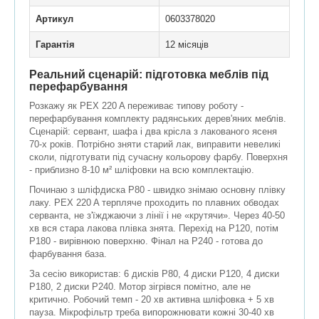
Артикул
0603378020
Гарантія
12 місяців
Реальний сценарій: підготовка меблів під
перефарбування
Розкажу як PEX 220 A переживає типову роботу -
перефарбування комплекту радянських дерев'яних меблів.
Сценарій: сервант, шафа і два крісла з лакованого ясеня
70-х років. Потрібно зняти старий лак, виправити невеликі
сколи, підготувати під сучасну кольорову фарбу. Поверхня
- приблизно 8-10 м² шліфовки на всю комплектацію.
Починаю з шліфдиска P80 - швидко знімаю основну плівку
лаку. PEX 220 A терпляче проходить по плавних обводах
серванта, не з'їжджаючи з лінії і не «крутячи». Через 40-50
хв вся стара лакова плівка знята. Перехід на P120, потім
P180 - вирівнюю поверхню. Фінал на P240 - готова до
фарбування база.
За сесію використав: 6 дисків P80, 4 диски P120, 4 диски
P180, 2 диски P240. Мотор зігрівся помітно, але не
критично. Робочий темп - 20 хв активна шліфовка + 5 хв
пауза. Мікрофільтр треба випорожнювати кожні 30-40 хв