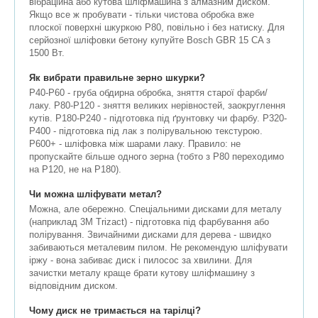
вібраційна або кутова шліфмашина з алмазним диском.
Якщо все ж пробувати - тільки чистова обробка вже
плоскої поверхні шкуркою P80, повільно і без натиску. Для
серйозної шліфовки бетону купуйте Bosch GBR 15 CA з
1500 Вт.
Як вибрати правильне зерно шкурки?
P40-P60 - груба обдирна обробка, зняття старої фарби/
лаку. P80-P120 - зняття великих нерівностей, заокруглення
кутів. P180-P240 - підготовка під ґрунтовку чи фарбу. P320-
P400 - підготовка під лак з полірувальною текстурою.
P600+ - шліфовка між шарами лаку. Правило: не
пропускайте більше одного зерна (тобто з P80 переходимо
на P120, не на P180).
Чи можна шліфувати метал?
Можна, але обережно. Спеціальними дисками для металу
(наприклад 3M Trizact) - підготовка під фарбування або
полірування. Звичайними дисками для дерева - швидко
забиваються металевим пилом. Не рекомендую шліфувати
іржу - вона забиває диск і пилосос за хвилини. Для
зачистки металу краще брати кутову шліфмашину з
відповідним диском.
Чому диск не тримається на тарілці?