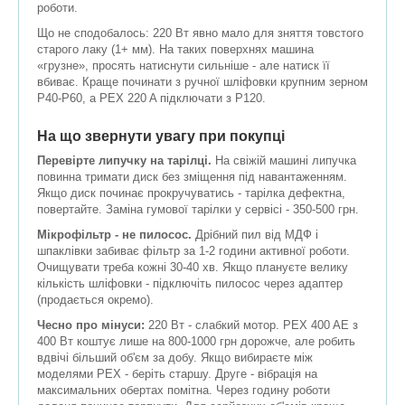
роботи.
Що не сподобалось: 220 Вт явно мало для зняття товстого
старого лаку (1+ мм). На таких поверхнях машина
«грузне», просять натиснути сильніше - але натиск її
вбиває. Краще починати з ручної шліфовки крупним зерном
P40-P60, а PEX 220 A підключати з P120.
На що звернути увагу при покупці
Перевірте липучку на тарілці.
На свіжій машині липучка
повинна тримати диск без зміщення під навантаженням.
Якщо диск починає прокручуватись - тарілка дефектна,
повертайте. Заміна гумової тарілки у сервісі - 350-500 грн.
Мікрофільтр - не пилосос.
Дрібний пил від МДФ і
шпаклівки забиває фільтр за 1-2 години активної роботи.
Очищувати треба кожні 30-40 хв. Якщо плануєте велику
кількість шліфовки - підключіть пилосос через адаптер
(продається окремо).
Чесно про мінуси:
220 Вт - слабкий мотор. PEX 400 AE з
400 Вт коштує лише на 800-1000 грн дорожче, але робить
вдвічі більший об'єм за добу. Якщо вибираєте між
моделями PEX - беріть старшу. Друге - вібрація на
максимальних обертах помітна. Через годину роботи