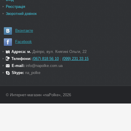
Реєстрація
Зворотний дзвінок
Вконтакте
Facebook
Адреса: м.
Дніпро, вул. Княгині Ольги, 22
Телефони:
(067) 818 56 10
;
(099) 231 33 15
E-mail:
info@napolke.com.ua
Skype:
na_polke
© Интернет-магазин «naPolke», 2026