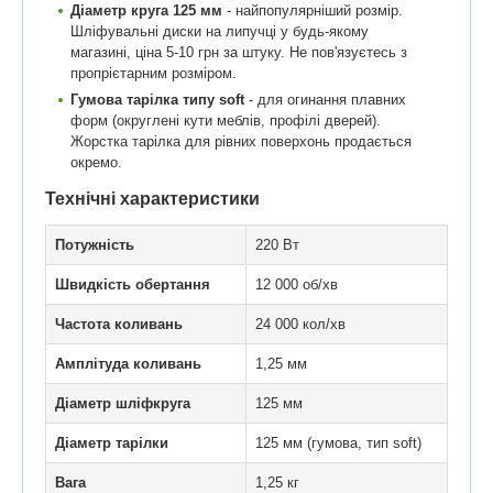
Діаметр круга 125 мм
- найпопулярніший розмір.
Шліфувальні диски на липучці у будь-якому
магазині, ціна 5-10 грн за штуку. Не пов'язуєтесь з
пропрієтарним розміром.
Гумова тарілка типу soft
- для огинання плавних
форм (округлені кути меблів, профілі дверей).
Жорстка тарілка для рівних поверхонь продається
окремо.
Технічні характеристики
Потужність
220 Вт
Швидкість обертання
12 000 об/хв
Частота коливань
24 000 кол/хв
Амплітуда коливань
1,25 мм
Діаметр шліфкруга
125 мм
Діаметр тарілки
125 мм (гумова, тип soft)
Вага
1,25 кг