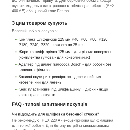
долоня починає терпнути. Для серйозних об'ємів краще
шукати модель з електронною стабілізацією обертів (PEX
400 AE) або ціновий клас Festool.
З цим товаром купують
Базовий набір аксесуарів:
Комплект шліфдисків 125 мм P40, P60, P80, P120,
P180, P240, P320 - кожного по 25 шт.
Жорстка шліфтарілка 125 мм - для рівних поверхонь
(комплектна гумова - для криволінійних)
Адаптер під шланг пилососа Bosch - для роботи без
власного фільтра
Захисні окуляри + респіратор - дерев'яний пил
небезпечний для легень
Кейс пластиковий під шліфмашину + диски - якщо
часто транспортуєте
FAQ - типові запитання покупців
Чи підходить для шліфовки бетонної стяжки?
Не рекомендую. PEX 220 A - ексцентрикова шліфмашина
для тонкої роботи. Для бетону потрібна спеціалізована