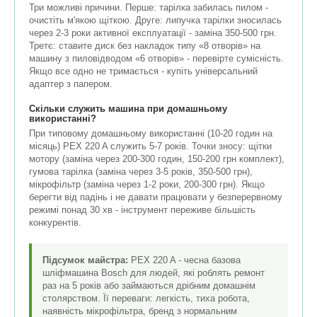
Три можливі причини. Перше: тарілка забилась пилом -
очистіть м'якою щіткою. Друге: липучка тарілки зносилась
через 2-3 роки активної експлуатації - заміна 350-500 грн.
Третє: ставите диск без накладок типу «8 отворів» на
машину з пиловідводом «6 отворів» - перевірте сумісність.
Якщо все одно не тримається - купіть універсальний
адаптер з папером.
Скільки служить машина при домашньому
використанні?
При типовому домашньому використанні (10-20 годин на
місяць) PEX 220 A служить 5-7 років. Точки зносу: щітки
мотору (заміна через 200-300 годин, 150-200 грн комплект),
гумова тарілка (заміна через 3-5 років, 350-500 грн),
мікрофільтр (заміна через 1-2 роки, 200-300 грн). Якщо
берегти від падінь і не давати працювати у безперервному
режимі понад 30 хв - інструмент переживе більшість
конкурентів.
Підсумок майстра:
PEX 220 A - чесна базова
шліфмашина Bosch для людей, які роблять ремонт
раз на 5 років або займаються дрібним домашнім
столярством. Її переваги: легкість, тиха робота,
наявність мікрофільтра, бренд з нормальним