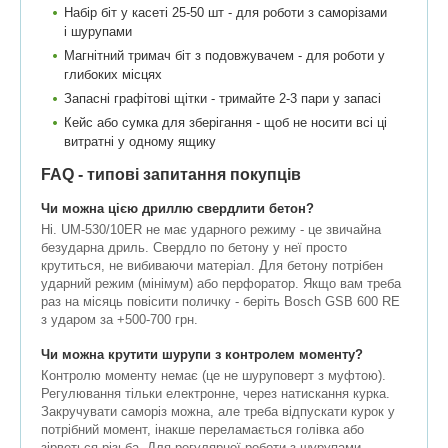
Набір біт у касеті 25-50 шт - для роботи з саморізами
і шурупами
Магнітний тримач біт з подовжувачем - для роботи у
глибоких місцях
Запасні графітові щітки - тримайте 2-3 пари у запасі
Кейс або сумка для зберігання - щоб не носити всі ці
витратні у одному ящику
FAQ - типові запитання покупців
Чи можна цією дриллю свердлити бетон?
Ні. UM-530/10ER не має ударного режиму - це звичайна
безударна дриль. Свердло по бетону у неї просто
крутиться, не вибиваючи матеріал. Для бетону потрібен
ударний режим (мінімум) або перфоратор. Якщо вам треба
раз на місяць повісити поличку - беріть Bosch GSB 600 RE
з ударом за +500-700 грн.
Чи можна крутити шурупи з контролем моменту?
Контролю моменту немає (це не шуруповерт з муфтою).
Регулювання тільки електронне, через натискання курка.
Закручувати саморіз можна, але треба відпускати курок у
потрібний момент, інакше переламається голівка або
зірветься різьба. Для регулярної роботи з шурупами -