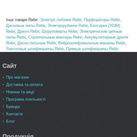
Інші товари Rebir:
Электро лобзики Rebir
,
Перфораторы Rebir
,
Дисковые пилы Rebir
,
Электрорубанки Rebir
,
Болгарки (УШМ)
Rebir
,
Дрели Rebir
,
Шуруповерты Rebir
,
Электрические цепные
пилы Rebir
,
Строительные миксеры Rebir
,
Аккумуляторные дрели
Rebir
,
Диски пильные Rebir
,
Виброшлифовальные машины Rebir
,
Ленточные шлифмашины Rebir
,
Прямые шлифмашины Rebir
Сайт
Про магазин
Доставка та оплата
Новини та акції
Програма лояльності
Бренди
Контакти
Блог
Продукція