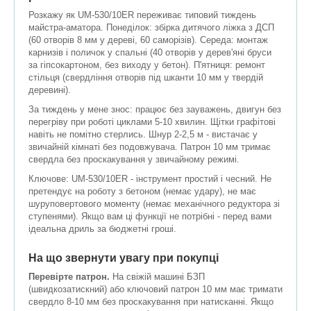
Розкажу як UM-530/10ER переживає типовий тиждень
майстра-аматора. Понеділок: збірка дитячого ліжка з ДСП
(60 отворів 8 мм у дереві, 60 саморізів). Середа: монтаж
карнизів і поличок у спальні (40 отворів у дерев'яні бруси
за гіпсокартоном, без виходу у бетон). П'ятниця: ремонт
стільця (свердління отворів під шканти 10 мм у твердій
деревині).
За тиждень у мене знос: працює без зауважень, двигун без
перегріву при роботі циклами 5-10 хвилин. Щітки графітові
навіть не помітно стерлись. Шнур 2-2,5 м - вистачає у
звичайній кімнаті без подовжувача. Патрон 10 мм тримає
свердла без проскакування у звичайному режимі.
Ключове: UM-530/10ER - інструмент простий і чесний. Не
претендує на роботу з бетоном (немає удару), не має
шуруповертового моменту (немає механічного редуктора зі
ступенями). Якщо вам ці функції не потрібні - перед вами
ідеальна дриль за бюджетні гроші.
На що звернути увагу при покупці
Перевірте патрон.
На свіжій машині БЗП
(швидкозатискний) або ключовий патрон 10 мм має тримати
свердло 8-10 мм без проскакування при натисканні. Якщо