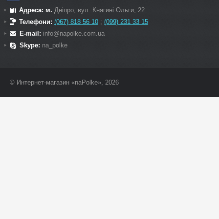
Адреса: м.
Дніпро, вул. Княгині Ольги, 22
Телефони:
(067) 818 56 10
;
(099) 231 33 15
E-mail:
info@napolke.com.ua
Skype:
na_polke
© Интернет-магазин «naPolke», 2026