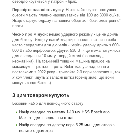
свердло крутиться у патроні - брак.
Перевірте плавність пуску.
Натискайте курок поступово -
оберти мають плавно нарощуватись від 100 до 3000 об/хв.
Якщо стартує одразу на повних обертах - брак електронної
плати.
Чесно про мінуси:
немає ударного режиму - це не дриль
для бетону. Якщо у вашій квартирі панельні стіни і треба
часто свердлити для дюбелів - беріть ударну дриль з 600-
800 Вт або перфоратор. Друге: 530 Вт - це межа потужності
для свердління 10 мм у твердій сталі (наприклад,
нержавійка). На граничній товщині машина працює на
максимумі і гріється. Третє: Rebir має ускладнення з
поставками з 2022 року - тримайте 2-3 пари запасних щіток.
У комплекті йдуть 2 запасні щітки (бренд знає, що вони
можуть знадобитись).
З цим товаром купують
Базовий набір для повноцінного старту:
Набір свердел по металу 1-10 мм HSS Bosch або
Makita - для свердління сталі
Набір свердел по дереву пера 6-25 мм - для отворів
великого діаметра