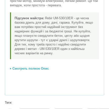
простий мотор, мінімум електроніки, легкий ремонт. Це той
випадок, коли простота - перевага.
Підсумок майстра:
Rebir UM-530/10ER - це чесна
базова дриль для дому, дачі, гаража. Купуйте, якщо
вам потрібен простий надійний інструмент без
надмірних функцій і за бюджетні гроші. Не купуйте,
якщо плануєте свердлити бетон, цеглу або щодня
крутити шурупи - тут є ударні дрилі і шуруповерти.
Для тих, кому треба просто і надійно свердлити
дерево і метал - UM-530/10ER один з найбільш
чесних варіантів на ринку.
Смотреть полное Опис
Теги: