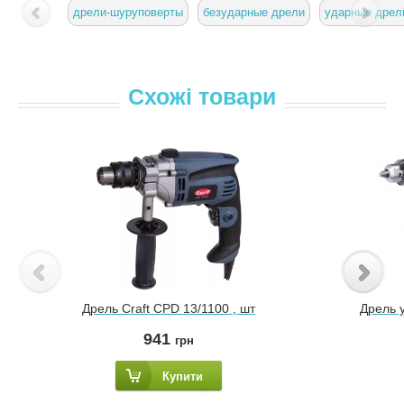
дрели-шуруповерты
безударные дрели
ударные дрел
Схожі товари
Дрель Craft CPD 13/1100 , шт
Дрель 
941
грн
Купити