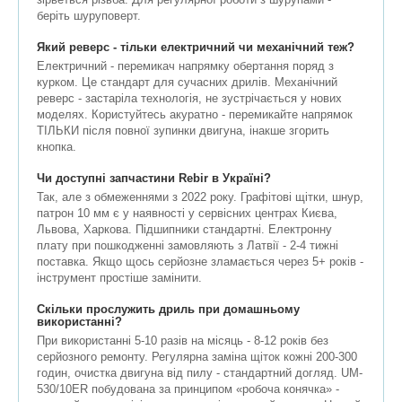
беріть шуруповерт.
Який реверс - тільки електричний чи механічний теж?
Електричний - перемикач напрямку обертання поряд з
курком. Це стандарт для сучасних дрилів. Механічний
реверс - застаріла технологія, не зустрічається у нових
моделях. Користуйтесь акуратно - перемикайте напрямок
ТІЛЬКИ після повної зупинки двигуна, інакше згорить
кнопка.
Чи доступні запчастини Rebir в Україні?
Так, але з обмеженнями з 2022 року. Графітові щітки, шнур,
патрон 10 мм є у наявності у сервісних центрах Києва,
Львова, Харкова. Підшипники стандартні. Електронну
плату при пошкодженні замовляють з Латвії - 2-4 тижні
поставка. Якщо щось серйозне зламається через 5+ років -
інструмент простіше замінити.
Скільки прослужить дриль при домашньому
використанні?
При використанні 5-10 разів на місяць - 8-12 років без
серйозного ремонту. Регулярна заміна щіток кожні 200-300
годин, очистка двигуна від пилу - стандартний догляд. UM-
530/10ER побудована за принципом «робоча конячка» -