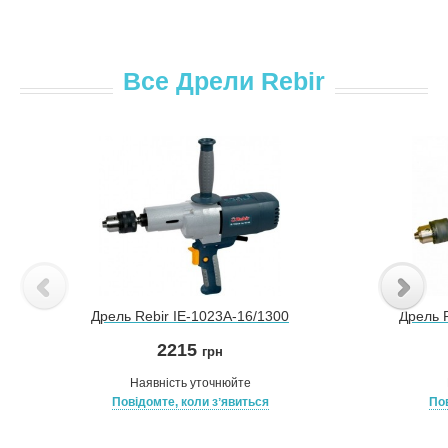
Все Дрели Rebir
Дрель Rebir IE-1023A-16/1300
Дрель 
2215
грн
Наявність уточнюйте
Повідомте, коли зʼявиться
Пов