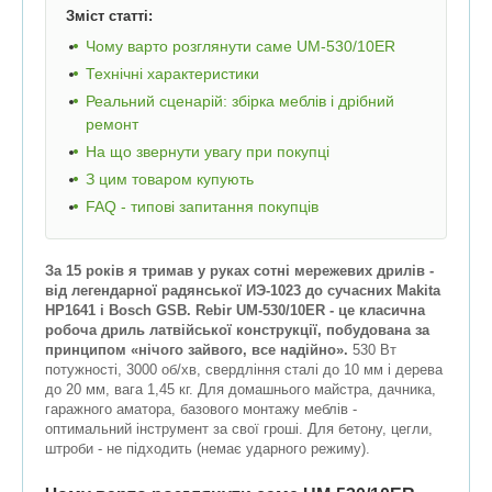
Зміст статті:
Чому варто розглянути саме UM-530/10ER
Технічні характеристики
Реальний сценарій: збірка меблів і дрібний
ремонт
На що звернути увагу при покупці
З цим товаром купують
FAQ - типові запитання покупців
За 15 років я тримав у руках сотні мережевих дрилів -
від легендарної радянської ИЭ-1023 до сучасних Makita
HP1641 і Bosch GSB. Rebir UM-530/10ER - це класична
робоча дриль латвійської конструкції, побудована за
принципом «нічого зайвого, все надійно».
530 Вт
потужності, 3000 об/хв, свердління сталі до 10 мм і дерева
до 20 мм, вага 1,45 кг. Для домашнього майстра, дачника,
гаражного аматора, базового монтажу меблів -
оптимальний інструмент за свої гроші. Для бетону, цегли,
штроби - не підходить (немає ударного режиму).