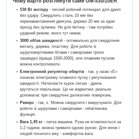
Чому варто розглянути саме UM-530/10ER
530 Вт мотору
- чесний робочий потенціал для дрилі
без удару. Свердлить сталь 10 мм без
перенавантаження двигуна, дерево 20 мм за один
прохід без зупинки. Не для бетону - там потрібен
ударний режим, якого тут немає.
3000 об/хв швидкості
- оптимально для свердління
металу, дерева, пластику. Для роботи зі
шуруповертовими бітами і саморізами трохи
зашвидко (краще 1500-2000), але плавним пуском
можна контролювати.
Електронний регулятор обертів
- так, у назві «E»
означає електроніку плавного пуску і регулювання
швидкості. Натискаєте курок легше - дриль
крутиться повільніше. Це не маркетинг, реально
допомагає при свердлінні делікатних поверхонь.
Реверс
- так, є. Можна свердлити і викручувати. Для
роботи зі шурупами і саморізами - обов'язкова
функція.
Вага 1,45 кг
- легка машина. Рука не втомлюється за
1-2 години, можна тримати одною рукою. Для жінок і
людей похилого віку - комфортна вага.