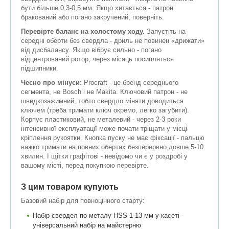
бути більше 0,3-0,5 мм. Якщо хитається - патрон
бракований або погано закручений, поверніть.
Перевірте баланс на холостому ходу.
Запустіть на
середні оберти без свердла - дриль не повинен «дрижати»
від дисбалансу. Якщо вібрує сильно - погано
відцентрований ротор, через місяць посипляться
підшипники.
Чесно про мінуси:
Procraft - це бренд середнього
сегмента, не Bosch і не Makita. Ключовий патрон - не
швидкозажимний, тобто свердло міняти доводиться
ключем (треба тримати ключ окремо, легко загубити).
Корпус пластиковий, не металевий - через 2-3 роки
інтенсивної експлуатації може почати тріщати у місці
кріплення рукоятки. Кнопка пуску не має фіксації - пальцю
важко тримати на повних обертах безперервно довше 5-10
хвилин. І щітки графітові - невідомо чи є у роздробі у
вашому місті, перед покупкою перевірте.
З цим товаром купують
Базовий набір для повноцінного старту:
Набір свердел по металу HSS 1-13 мм у касеті -
універсальний набір на майстерню