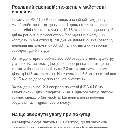
Реальний сценарій: тиждень у майстерні
слюсаря
Покажу як PS-1150 P переживає звичайний тиждень у
малій майстерні. Тиждень - це: 1 день на виготовлення
кронштейнів зі сталі 4 мм (по 10-15 отворів на одиницю), 2
дні на ремонт пневмосистеми (свердління в чавунних
корпусах, 8 мм отвори), пів дня на дачний об'єкт (отвори у
деревині під шурупи 6×80, 50+ штук), пів дня - заточка
свердел і дрібні задачі.
За тиждень дриль робить 200-300 отворів різного діаметру
у різних матеріалах. Двигун не перегрівається, якщо не
тримати безперервно більше 2-3 хв на максимальному
діаметрі (13 мм по сталі). На свердлінні 6-8 мм по сталі або
12-15 мм по дереву працює без обмежень.
За тиждень знос: 2-3 свердла по сталі (HSS 6 і 8 мм
затупились), щітки графітові - без видимого зносу, патрон
тримає свердло без люфта. Це нормальний робочий
результат для дриля цього класу.
На що звернути увагу при покупці
Перевірте люфт патрона.
На свіжому дрилі затисніть
свердло 8 мм, спробуйте похитати - люфта не повинно