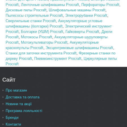
Procraft
,
Ленточные шлифмашины Procraft
,
Перфораторы Procraft
,
Дисковые пилы Procraft
,
Шлифовальные машины Procraft
,
Пылесосы строительные Procraft
,
Электрорубанки Procraft
,
Сверлильные станки Procraft
,
Аккумуляторные угловые
шлифмашины (болгарки) Procraft
,
Электрический инструмент
Procraft
,
Болгарки (УШМ) Procraft
,
Гайковерты Procraft
,
Дрели
Procraft
,
Мотокосы Procraft
,
Аккумуляторные шуруповерты
Procraft
,
Мотокультиваторы Procraft
,
Аккумуляторные
краскопульты Procraft
,
Эксцентриковые шлифмашины Procraft
,
Станки для заточки инструмента Procraft
,
Фрезерные станки по
дереву Procraft
,
Пневмоинструмент Procraft
,
Циркулярные пилы
Procraft
Сайт
Про магазин
Доставка та оплата
Новини та акції
Програма лояльності
Бренди
Контакти