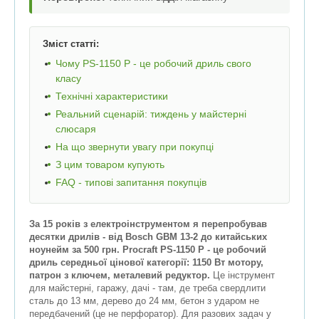
Зміст статті:
Чому PS-1150 P - це робочий дриль свого
класу
Технічні характеристики
Реальний сценарій: тиждень у майстерні
слюсаря
На що звернути увагу при покупці
З цим товаром купують
FAQ - типові запитання покупців
За 15 років з електроінструментом я перепробував
десятки дрилів - від Bosch GBM 13-2 до китайських
ноунейм за 500 грн. Procraft PS-1150 P - це робочий
дриль середньої цінової категорії: 1150 Вт мотору,
патрон з ключем, металевий редуктор.
Це інструмент
для майстерні, гаражу, дачі - там, де треба свердлити
сталь до 13 мм, дерево до 24 мм, бетон з ударом не
передбачений (це не перфоратор). Для разових задач у