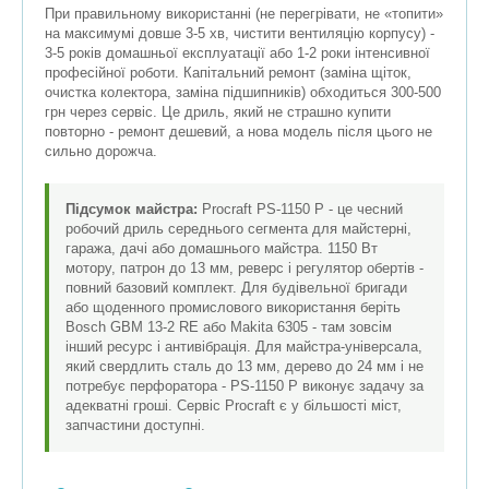
При правильному використанні (не перегрівати, не «топити»
на максимумі довше 3-5 хв, чистити вентиляцію корпусу) -
3-5 років домашньої експлуатації або 1-2 роки інтенсивної
професійної роботи. Капітальний ремонт (заміна щіток,
очистка колектора, заміна підшипників) обходиться 300-500
грн через сервіс. Це дриль, який не страшно купити
повторно - ремонт дешевий, а нова модель після цього не
сильно дорожча.
Підсумок майстра:
Procraft PS-1150 P - це чесний
робочий дриль середнього сегмента для майстерні,
гаража, дачі або домашнього майстра. 1150 Вт
мотору, патрон до 13 мм, реверс і регулятор обертів -
повний базовий комплект. Для будівельної бригади
або щоденного промислового використання беріть
Bosch GBM 13-2 RE або Makita 6305 - там зовсім
інший ресурс і антивібрація. Для майстра-універсала,
який свердлить сталь до 13 мм, дерево до 24 мм і не
потребує перфоратора - PS-1150 P виконує задачу за
адекватні гроші. Сервіс Procraft є у більшості міст,
запчастини доступні.