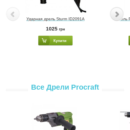
Ударная дрель Sturm ID2091A
Дрель
1025
грн
Купити
Все Дрели Procraft