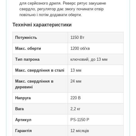
для серйозного дриля. Реверс рятує закушене
свердло, регулятор дає змогу починати отвір
повільно і потім додавати оберти.
Технічні характеристики
Потужність
1150 Вт
Макс. оберти
1200 об/хв
Тип патрона
ключовий, до 13 мм
Макс. свердління в сталі
13 мм
Макс. свердління в
24 мм
деревині
Напруга
220 В
Вага
2,2 кг
Артикул
PS-1150 P
Гарантія
12 місяців