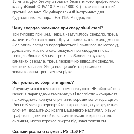
15 літрів. Для бетону з гравієм беріть міксер професійного
класу (Bosch GRW 18-2 E на 1800 Вт) - там зовсім інший
крутний момент. Як універсальний інструмент для
будівельника-маляра - PS-1150 P підходить.
Чому свердло заклинює при свердлінні сталі?
Три типових причини. Перша - затупилось свердло, треба
заточити або взяти нове. Друга - недостатнє охолодження
(без оливи свердло перегрівається і прилипає до металу),
додавайте мастило-охолоджувач при свердлінні сталі
товщею більше 3-5 мм. Третя - забилась стружка у
канавках свердла, треба періодично виводити свердло,
чистити канавки. Якщо все це робите правильно,
заклинювання трапляється рідко.
Як правильно зберігати дриль?
У сухому місці з кімнатною температурою. НЕ зберігайте в
гаражі з перепадами температури і вологістю - конденсат
на холодному корпусі спричиняє корозію колектора щіток.
Раз на 6 місяців перевіряйте патрон - якщо туго крутиться
ключем, додайте 2-3 краплі машинного мастила у різьбу.
Графітові щітки міняйте за симптомами: іскріння стало
сильним, мотор втрачає оберти під навантаженням.
Скільки реально служить PS-1150 P?