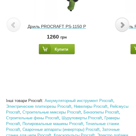
Дриль PROCRAFT PS-1150 P
Дрель
1260
грн
Купити
Інші товари Procraft:
Аккумуляторный инструмент Procraft
,
Электрические плиткорезы Procraft
,
Нивелиры Procraft
,
Рейсмусы
Procraft
,
Строительные миксеры Procraft
,
Бензопилы Procraft
,
Строительные фены Procraft
,
Шуруповерты Procraft
,
Граверы
Procraft
,
Полировальные машины Procraft
,
Точильные станки
Procraft
,
Сварочные аппараты (инверторы) Procraft
,
Заточные
станки для цепи Procraft
,
Краскопульты Procraft
,
Электро лобзики