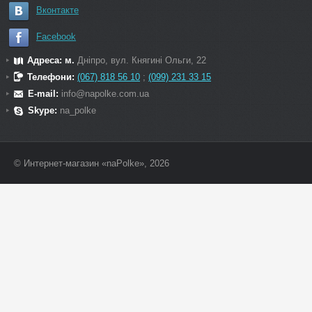
Вконтакте
Facebook
Адреса: м.
Дніпро, вул. Княгині Ольги, 22
Телефони:
(067) 818 56 10
;
(099) 231 33 15
E-mail:
info@napolke.com.ua
Skype:
na_polke
© Интернет-магазин «naPolke», 2026