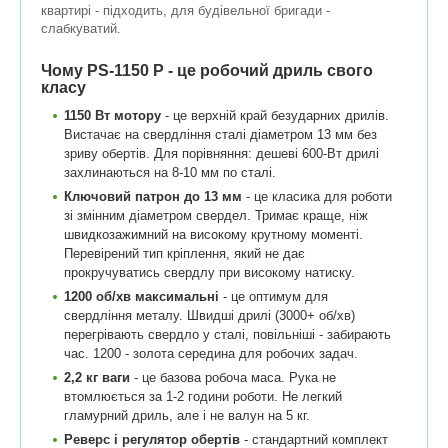
квартирі - підходить, для будівельної бригади -
слабкуватий.
Чому PS-1150 P - це робочий дриль свого
класу
1150 Вт мотору
- це верхній край безударних дрилів.
Вистачає на свердління сталі діаметром 13 мм без
зриву обертів. Для порівняння: дешеві 600-Вт дрилі
захлинаються на 8-10 мм по сталі.
Ключовий патрон до 13 мм
- це класика для роботи
зі змінним діаметром свердел. Тримає краще, ніж
швидкозажимний на високому крутному моменті.
Перевірений тип кріплення, який не дає
прокручуватись свердлу при високому натиску.
1200 об/хв максимальні
- це оптимум для
свердління металу. Швидші дрилі (3000+ об/хв)
перегрівають свердло у сталі, повільніші - забирають
час. 1200 - золота середина для робочих задач.
2,2 кг ваги
- це базова робоча маса. Рука не
втомлюється за 1-2 години роботи. Не легкий
гламурний дриль, але і не валун на 5 кг.
Реверс і регулятор обертів
- стандартний комплект