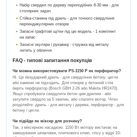
Набір свердел по дереву пероподібних 8-30 мм - для
столярних задач
Стійка-станина під дриль - для точного свердління
перпендикулярних отворів
Запасні графітові щітки під цю модель - 1 комплект
на запас
Захисні окуляри і рукавиці - стружка від металу
летить у обличчя
FAQ - типові запитання покупців
Чи можна використовувати PS-1150 P як перфоратор?
Ні. Це безударний дриль - для свердління бетону, цегли
або каменю не підходить. Для отворів у бетонній стіні
беріть перфоратор (Bosch GBH 2-26 або Makita HR2470).
Якщо спробувати свердлити бетон цим дрилем - або
затупите свердло за 5 хвилин, або спалите мотор. Чітко
розділяйте: дриль - для металу і дерева, перфоратор - для
бетону і цегли.
Чи підійде як міксер для розчину?
Так, з міксерною насадкою. 1150 Вт мотору вистачає на
замішування шпаклівки, плиткового клею, гіпсу у відрі 10-