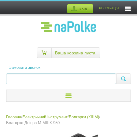
РЕЄСТРАЦІЯ
ВХІД
Ваша корзина пуста
Замовити звонок
Головна
/
Електричний інструмент
/
Болгарки (КШМ)
/
Болгарка Дніпро-М МШК-950