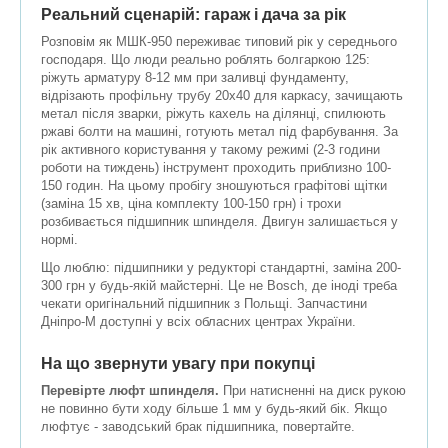
Реальний сценарій: гараж і дача за рік
Розповім як МШК-950 переживає типовий рік у середнього
господаря. Що люди реально роблять болгаркою 125:
ріжуть арматуру 8-12 мм при заливці фундаменту,
відрізають профільну трубу 20х40 для каркасу, зачищають
метал після зварки, ріжуть кахель на ділянці, спилюють
ржаві болти на машині, готують метал під фарбування. За
рік активного користування у такому режимі (2-3 години
роботи на тиждень) інструмент проходить приблизно 100-
150 годин. На цьому пробігу зношуються графітові щітки
(заміна 15 хв, ціна комплекту 100-150 грн) і трохи
розбивається підшипник шпинделя. Двигун залишається у
нормі.
Що люблю: підшипники у редукторі стандартні, заміна 200-
300 грн у будь-якій майстерні. Це не Bosch, де іноді треба
чекати оригінальний підшипник з Польщі. Запчастини
Дніпро-М доступні у всіх обласних центрах України.
На що звернути увагу при покупці
Перевірте люфт шпинделя.
При натисненні на диск рукою
не повинно бути ходу більше 1 мм у будь-який бік. Якщо
люфтує - заводський брак підшипника, повертайте.