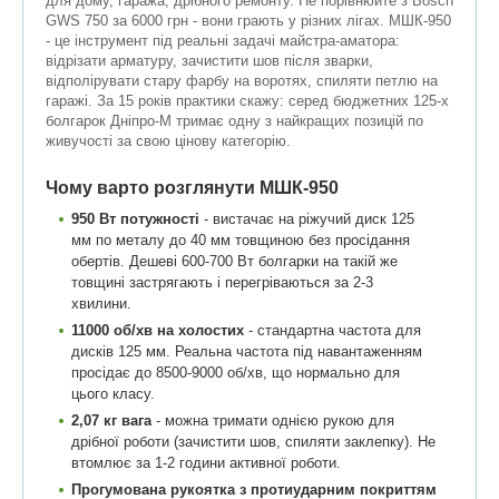
для дому, гаража, дрібного ремонту. Не порівнюйте з Bosch
GWS 750 за 6000 грн - вони грають у різних лігах. МШК-950
- це інструмент під реальні задачі майстра-аматора:
відрізати арматуру, зачистити шов після зварки,
відполірувати стару фарбу на воротях, спиляти петлю на
гаражі. За 15 років практики скажу: серед бюджетних 125-х
болгарок Дніпро-М тримає одну з найкращих позицій по
живучості за свою цінову категорію.
Чому варто розглянути МШК-950
950 Вт потужності
- вистачає на ріжучий диск 125
мм по металу до 40 мм товщиною без просідання
обертів. Дешеві 600-700 Вт болгарки на такій же
товщині застрягають і перегріваються за 2-3
хвилини.
11000 об/хв на холостих
- стандартна частота для
дисків 125 мм. Реальна частота під навантаженням
просідає до 8500-9000 об/хв, що нормально для
цього класу.
2,07 кг вага
- можна тримати однією рукою для
дрібної роботи (зачистити шов, спиляти заклепку). Не
втомлює за 1-2 години активної роботи.
Прогумована рукоятка з протиударним покриттям