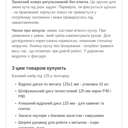
Захисний кожух регульований без ключа.
Це зручно для
зміни кута під різні задачі. Перевірте, чи фіксується щільно
- на бракованих корпусах кожух не тримається у
потрібному положенні і може провернутись під
навантаженням.
Чесно про мінуси:
немає системи м'якого пуску. При
увімкненні є ривок, який треба компенсувати рукою. Для
досвідченого користувача нормально, новачкам спочатку
незручно. Кнопка пуску без блокування - потрібно тримати
весь час, що втомлює при довгій роботі. У дорожчих
моделях є фіксація.
З цим товаром купують
Базовий набір під 125-у болгарку:
Відрізні диски по металу 125х1 мм - упаковка 10 шт.
Шліфувальний диск пелюстковий 125 мм зерно P40 і
P80
Алмазний відрізний диск 125 мм - для каменю та
плитки
Захисні окуляри з боковим захистом і навушники
Шкіряні рукавиці для роботи з металом - іскри
захистять руки