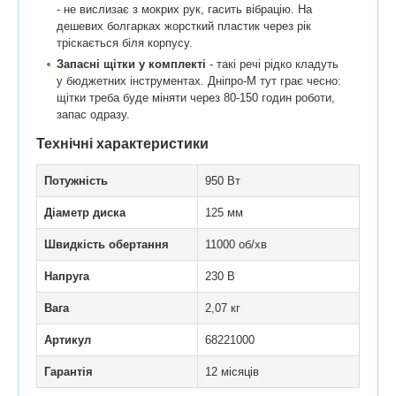
- не вислизає з мокрих рук, гасить вібрацію. На
дешевих болгарках жорсткий пластик через рік
тріскається біля корпусу.
Запасні щітки у комплекті
- такі речі рідко кладуть
у бюджетних інструментах. Дніпро-М тут грає чесно:
щітки треба буде міняти через 80-150 годин роботи,
запас одразу.
Технічні характеристики
Потужність
950 Вт
Діаметр диска
125 мм
Швидкість обертання
11000 об/хв
Напруга
230 В
Вага
2,07 кг
Артикул
68221000
Гарантія
12 місяців