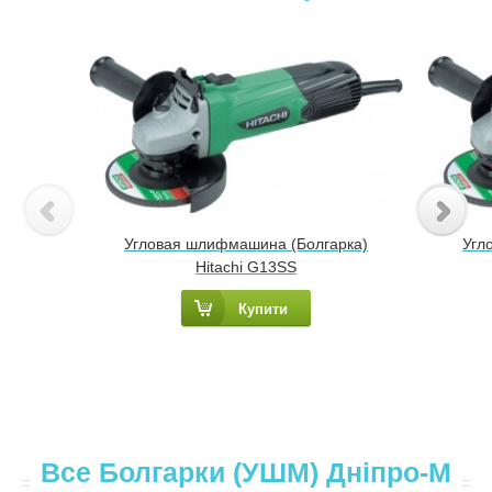
Угловая шлифмашина (Болгарка)
Угл
Hitachi G13SS
Купити
Все Болгарки (УШМ) Днiпро-М