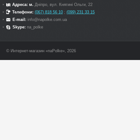
Адреса: м.
Дніпро, вул. Княгині Ольги, 22
Телефони:
(067) 818 56 10
;
(099) 231 33 15
E-mail:
info@napolke.com.ua
Skype:
na_polke
© Интернет-магазин «naPolke», 2026