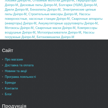
лобзики Днiпро-М
,
Отбойные молотки Днiпро-М
,
Перфораторы
Днiпро-М
,
Дисковые пилы Днiпро-М
,
Болгарки (УШМ) Днiпро-М
,
Дрели Днiпро-М
,
Бензопилы Днiпро-М
,
Электрические цепные
пилы Днiпро-М
,
Строительные миксеры Днiпро-М
,
Насосы
поверхностные, насосные станции Днiпро-М
,
Сварочные аппараты
(инверторы) Днiпро-М
,
Аккумуляторные шуруповерты Днiпро-М
,
Мотокосы Днiпро-М
,
Сварочные маски Днiпро-М
,
Компрессоры
воздушные Днiпро-М
,
Мотоопрыскиватели Днiпро-М
,
Насосы
погружные Днiпро-М
,
Бетономешалки Днiпро-М
Сайт
Про магазин
Доставка та оплата
Новини та акції
Програма лояльності
Бренди
Контакти
Блог
Продукція