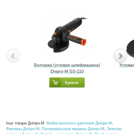
Болгарка (угловая шлифмашина)
Углова
Dnipro-M GS-110
Купити
Інші товари Днiпро-М:
Мойки высокого давления Днiпро-М
,
Фрезеры Днiпро-М
,
Полировальные машины Днiпро-М
,
Электро