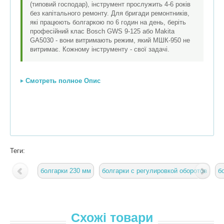
(типовий господар), інструмент прослужить 4-6 років
без капітального ремонту. Для бригади ремонтників,
які працюють болгаркою по 6 годин на день, беріть
професійний клас Bosch GWS 9-125 або Makita
GA5030 - вони витримають режим, який МШК-950 не
витримає. Кожному інструменту - свої задачі.
Смотреть полное Опис
Теги:
болгарки 230 мм
болгарки с регулировкой оборотов
б
Схожі товари