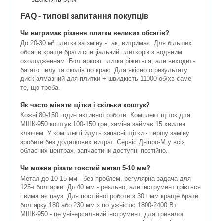
FAQ - типові запитання покупців
Чи витримає різання плитки великих обсягів?
До 20-30 м² плитки за зміну - так, витримає. Для більших
обсягів краще брати спеціальний плиткоріз з водяним
охолодженням. Болгаркою плитка ріжеться, але виходить
багато пилу та сколів по краю. Для якісного результату
диск алмазний для плитки + швидкість 11000 об/хв саме
те, що треба.
Як часто міняти щітки і скільки коштує?
Кожні 80-150 годин активної роботи. Комплект щіток для
МШК-950 коштує 100-150 грн, заміна займає 15 хвилин
ключем. У комплекті йдуть запасні щітки - першу заміну
зробите без додаткових витрат. Сервіс Дніпро-М у всіх
обласних центрах, запчастини доступні постійно.
Чи можна різати товстий метал 5-10 мм?
Метал до 10-15 мм - без проблем, регулярна задача для
125-ї болгарки. До 40 мм - реально, але інструмент гріється
і вимагає пауз. Для постійної роботи з 30+ мм краще брати
болгарку 180 або 230 мм з потужністю 1800-2400 Вт.
МШК-950 - це універсальний інструмент, для тривалої