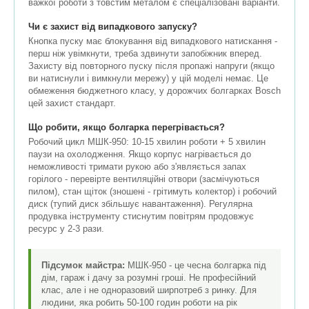
важкої роботи з товстим металом є спеціалізовані варіанти.
Чи є захист від випадкового запуску?
Кнопка пуску має блокування від випадкового натискання -
перш ніж увімкнути, треба здвинути запобіжник вперед.
Захисту від повторного пуску після пропажі напруги (якщо
ви натиснули і вимкнули мережу) у цій моделі немає. Це
обмеження бюджетного класу, у дорожчих болгарках Bosch
цей захист стандарт.
Що робити, якщо болгарка перегрівається?
Робочий цикл МШК-950: 10-15 хвилин роботи + 5 хвилин
паузи на охолодження. Якщо корпус нагрівається до
неможливості тримати рукою або з'являється запах
горілого - перевірте вентиляційні отвори (засмічуються
пилом), стан щіток (зношені - грітимуть колектор) і робочий
диск (тупий диск збільшує навантаження). Регулярна
продувка інструменту стиснутим повітрям продовжує
ресурс у 2-3 рази.
Підсумок майстра:
МШК-950 - це чесна болгарка під
дім, гараж і дачу за розумні гроші. Не професійний
клас, але і не одноразовий ширпотреб з ринку. Для
людини, яка робить 50-100 годин роботи на рік