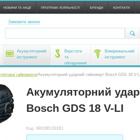
НОВИНИ ТА АКЦІЇ
ПРОГРАМА ЛОЯЛЬНОСТІ
БРЕНДИ
КОНТАКТИ
Замовити звонок
Акумуляторний
Верстати
Вимірювальний
інструмент
та
інструмент
обладнання
ляторні гайковерти
/
Акумуляторний ударний гайковерт Bosch GDS 18 V-L
Акумуляторний удар
Bosch GDS 18 V-LI
Код: 06019B1301B1