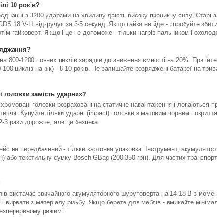
ілі 10 років?
поєднанні з 3200 ударами на хвилину дають високу проникну силу. Старі з
 GDS 18 V-LI відкручує за 3-5 секунд. Якщо гайка не йде - спробуйте зби
 потім гайковерт. Якщо і це не допоможе - тільки нагрів пальником і охол
ряджання?
на 800-1200 повних циклів зарядки до зниження ємності на 20%. При інтен
100 циклів на рік) - 8-10 років. Не залишайте розряджені батареї на трив
 головки замість ударних?
 хромовані головки розраховані на статичне навантаження і лопаються п
личчя. Купуйте тільки ударні (impact) головки з матовим чорним покриття
2-3 рази дорожче, але це безпека.
йс не передбачений - тільки картонна упаковка. Інструмент, акумулятор 
рн) або текстильну сумку Bosch GBag (200-350 грн). Для частих транспо
?
лів вистачає звичайного акумуляторного шуруповерта на 14-18 В з момен
і вирвати з матеріалу різьбу. Якщо берете для меблів - вмикайте мініма
безперервному режимі.