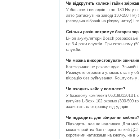
Чи відкрутить колесні гайки заіржав
У більшості випадків - так. 180 Нм у 
авто (затиснуті на заводі 130-150 Нм)
(передача вібрації на ріжучу нитку) і
Скільки разів витримує батарея за
Li-Ion акумулятори Bosch розраховані 
це 3-4 роки служби. При сезонному (50-
служби.
Чи можна використовувати звичайні
Категорично не рекомендую. Звичайні
Ризикуєте отримати уламок сталі у об
вібрацію без руйнування. Коштують у 
Чи входить кейс у комплект?
У базовому комплекті 06019B1301B1 ке
купуйте L-Boxx 102 окремо (300-500 г
захистить електроніку від ударів.
Чи підходить для збирання меблів
Підходить, але це надлишок. Для меб
може «пройти» болт через тонкий ДСП 
короткими натисками на кнопку, не в 