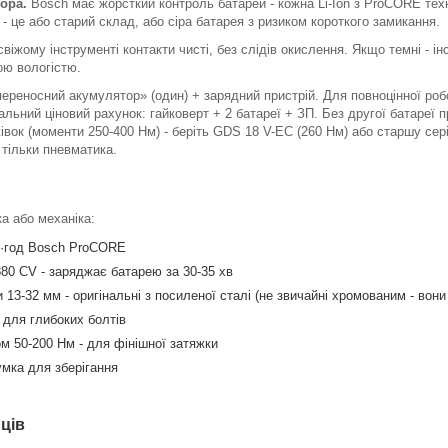
ора.
Bosch має жорсткий контроль батарей - кожна Li-Ion з ProCORE тех
- це або старий склад, або сіра батарея з ризиком короткого замикання.
віжому інструменті контакти чисті, без слідів окислення. Якщо темні - і
ою вологістю.
ереносний акумулятор» (один) + зарядний пристрій. Для повноцінної робо
альний ціновий рахунок: гайковерт + 2 батареї + ЗП. Без другої батареї 
івок (моменти 250-400 Нм) - беріть GDS 18 V-EC (260 Нм) або старшу се
- тільки пневматика.
а або механіка:
А·год Bosch ProCORE
0 CV - заряджає батарею за 30-35 хв
 13-32 мм - оригінальні з посиленої сталі (не звичайні хромованим - вон
 для глибоких болтів
м 50-200 Нм - для фінішної затяжки
умка для зберігання
ців