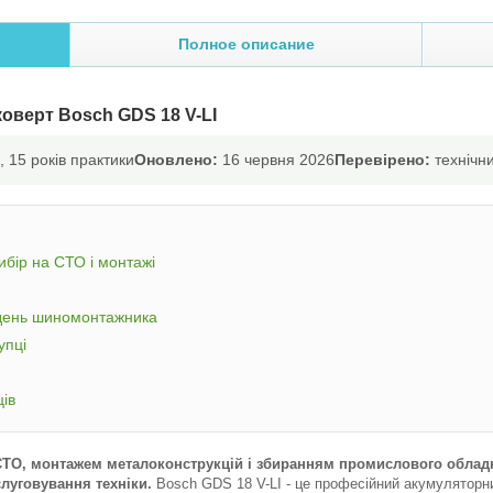
Полное описание
оверт Bosch GDS 18 V-LI
 15 років практики
Оновлено:
16 червня 2026
Перевірено:
технічни
ибір на СТО і монтажі
 день шиномонтажника
упці
ців
 СТО, монтажем металоконструкцій і збиранням промислового обладн
луговування техніки.
Bosch GDS 18 V-LI - це професійний акумуляторни