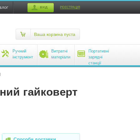
РЕЄСТРАЦІЯ
ВХІД
БЛОГ
Ваша корзина пуста
Ручний
Витратні
Портативні
інструмент
матеріали
зарядні
станції
EcoFlow
I
ний гайковерт
Способи доставки