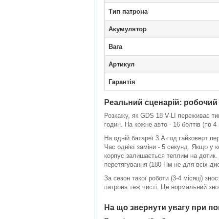
Тип патрона
Акумулятор
Вага
Артикул
Гарантія
Реальний сценарій: робочи
Розкажу, як GDS 18 V-LI переживає ти
годин. На кожне авто - 16 болтів (по 4
На одній батареї 3 А·год гайковерт пе
Час однієї заміни - 5 секунд. Якщо у 
корпус залишається теплим на дотик.
перетягування (180 Нм не для всіх дис
За сезон такої роботи (3-4 місяці) зн
патрона теж чисті. Це нормальний зно
На що звернути увагу при по