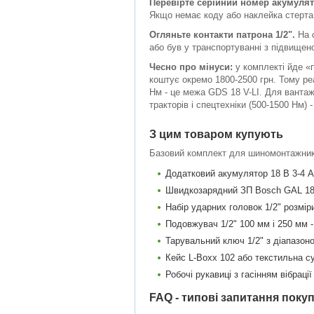
Перевірте серійний номер акумулят
Якщо немає коду або наклейка стерта 
Огляньте контакти патрона 1/2".
На с
або був у транспортуванні з підвищен
Чесно про мінуси:
у комплекті йде «п
коштує окремо 1800-2500 грн. Тому ре
Нм - це межа GDS 18 V-LI. Для вантаж
тракторів і спецтехніки (500-1500 Нм) 
З цим товаром купують
Базовий комплект для шиномонтажник
Додатковий акумулятор 18 В 3-4 
Швидкозарядний ЗП Bosch GAL 188
Набір ударних головок 1/2" розміри
Подовжувач 1/2" 100 мм і 250 мм -
Тарувальний ключ 1/2" з діапазоно
Кейс L-Boxx 102 або текстильна с
Робочі рукавиці з гасінням вібрації
FAQ - типові запитання покуп