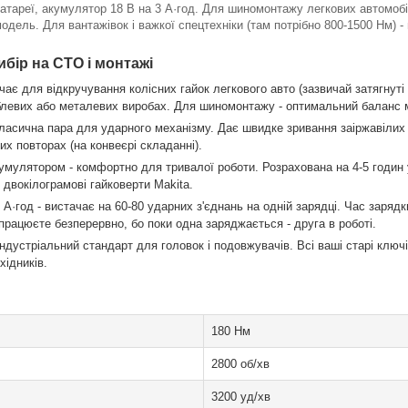
 батареї, акумулятор 18 В на 3 А·год. Для шиномонтажу легкових автомоб
одель. Для вантажівок і важкої спецтехніки (там потрібно 800-1500 Нм) - 
ибір на СТО і монтажі
чає для відкручування колісних гайок легкового авто (зазвичай затягнуті
блевих або металевих виробах. Для шиномонтажу - оптимальний баланс м
ласична пара для ударного механізму. Дає швидке зривання заіржавілих з
их повторах (на конвеєрі складанні).
акумулятором - комфортно для тривалої роботи. Розрахована на 4-5 годин 
е двокілограмові гайковерти Makita.
 А·год - вистачає на 60-80 ударних з'єднань на одній зарядці. Час заря
- працюєте безперервно, бо поки одна заряджається - друга в роботі.
індустріальний стандарт для головок і подовжувачів. Всі ваші старі ключ
хідників.
180 Нм
2800 об/хв
3200 уд/хв