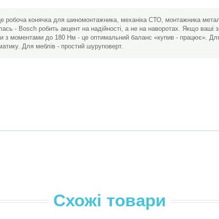
це робоча конячка для шиномонтажника, механіка СТО, монтажника метало
ась - Bosch робить акцент на надійності, а не на наворотах. Якщо ваші за
и з моментами до 180 Нм - це оптимальний баланс «купив - працює». Для
матику. Для меблів - простий шуруповерт.
Схожі товари