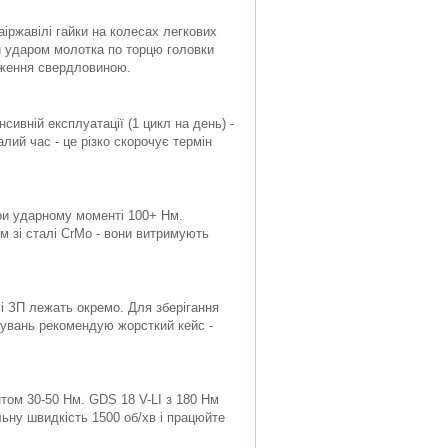
аіржавілі гайки на колесах легкових
ти ударом молотка по торцю головки
одження свердловиною.
сивній експлуатації (1 цикл на день) -
алий час - це різко скорочує термін
ри ударному моменті 100+ Нм.
м зі сталі CrMo - вони витримують
і ЗП лежать окремо. Для зберігання
ртувань рекомендую жорсткий кейс -
том 30-50 Нм. GDS 18 V-LI з 180 Нм
льну швидкість 1500 об/хв і працюйте