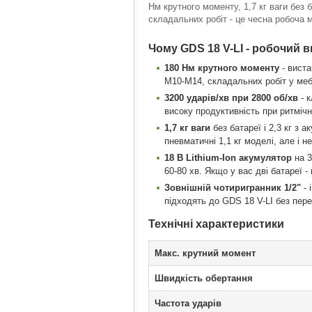
Нм крутного моменту, 1,7 кг ваги без
складальних робіт - це чесна робоча м
Чому GDS 18 V-LI - робочий в
180 Нм крутного моменту
- виста
М10-М14, складальних робіт у ме
3200 ударів/хв при 2800 об/хв
- к
високу продуктивність при ритмічн
1,7 кг ваги
без батареї і 2,3 кг з 
пневматичні 1,1 кг моделі, але і н
18 В Lithium-Ion акумулятор
на 3
60-80 хв. Якщо у вас дві батареї 
Зовнішній чотиригранник 1/2"
- 
підходять до GDS 18 V-LI без пере
Технічні характеристики
Макс. крутний момент
Швидкість обертання
Частота ударів