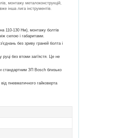
ілів, монтажу металоконструкцій,
вже інша лига інструментів.
 на 110-130 Нм), монтажу болтів
іж силою і габаритами.
'єднань без зриву граней болта і
у руці без втоми зап'ястя. Це не
дки стандартним ЗП Bosch близько
і від пневматичного гайковерта