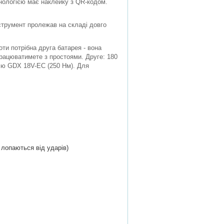
нологією має наклейку з QR-кодом.
нструмент пролежав на складі довго
ти потрібна друга батарея - вона
працюватимете з простоями. Друге: 180
рію GDX 18V-EC (250 Нм). Для
и лопаються від ударів)