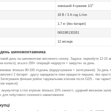
зовнішній 4-гранник 1/2"
18 В / 3 А·год Li-Ion
1,7 кг (без батареї)
06019B1301B1
12 місяців
й день шиномонтажника
повий день на шиномонтажі весняного сезону. Задача: переобути 12-15 ав
 на колесо), всього 200+ операцій «відкрути + закрути» за день.
реживає близько 80-100 з'єднань (відкручування + затягування). За день 
комплекті 2 батареї - другу заряджаєте поки працюєте першою, без просто
 Затягування фінішне роблю тарувальним ключем після GDS - так гаран
ків корисні).
ос: акумулятор Li-Ion втрачає близько 10% ємності, ударний механізм зал
с для побутового сезонного навантаження.
купці