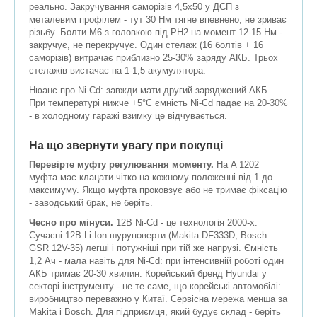
реально. Закручування саморізів 4,5x50 у ДСП з
металевим профілем - тут 30 Нм тягне впевнено, не зриває
різьбу. Болти М6 з головкою під PH2 на момент 12-15 Нм -
закручує, не перекручує. Один стелаж (16 болтів + 16
саморізів) витрачає приблизно 25-30% заряду АКБ. Трьох
стелажів вистачає на 1-1,5 акумулятора.
Нюанс про Ni-Cd: завжди мати другий заряджений АКБ.
При температурі нижче +5°C ємність Ni-Cd падає на 20-30%
- в холодному гаражі взимку це відчувається.
На що звернути увагу при покупці
Перевірте муфту регулювання моменту.
На A 1202
муфта має клацати чітко на кожному положенні від 1 до
максимуму. Якщо муфта проковзує або не тримає фіксацію
- заводський брак, не беріть.
Чесно про мінуси.
12В Ni-Cd - це технологія 2000-х.
Сучасні 12В Li-Ion шуруповерти (Makita DF333D, Bosch
GSR 12V-35) легші і потужніші при тій же напрузі. Ємність
1,2 Ач - мала навіть для Ni-Cd: при інтенсивній роботі один
АКБ тримає 20-30 хвилин. Корейський бренд Hyundai у
секторі інструменту - не те саме, що корейські автомобілі:
виробництво переважно у Китаї. Сервісна мережа менша за
Makita і Bosch. Для підприємця, який будує склад - беріть