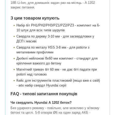
18В Li-Ion, для домашніх задач раз на місяць - A 1202
закриє питання.
З цим товаром купують
Набір біт PH1/PH2/PH3/PZ1/PZ2/PZ3 - комплект на 6-
10 штук для всіх типів шурупів
Свердла по дереву 3-10 мм - для засвердловки у
ДСП і масиві
Свердла по металу HSS 3-8 мм - для роботи з
металевими профілями
Дюбелі нейлонові 8x60 мм комплект - стандарт для
кріплення важкого до бетону
Магнітний тримач біт 60 мм - не дає біті падати при
роботі над головою
Кейс для інструментів пластиковий (якщо вже є свій)
- або набір свердл Hyundai серії
FAQ - типові запитання покупців
Чи свердлить Hyundai A 1202 бетон?
Без ударного режиму - повільно, але можливо у м'якому
бетоні та цеглі. 5-8 отворів Ø6 на один заряд АКБ -