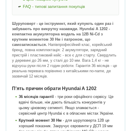
FAQ - типові запитання покупців
Шуруповерт - це інструмент, який купують один раз і
забувають про викрутку назавжди. Hyundai A 1202 -
компактна акумуляторна модель на 12В Ni-Cd з
крутним моментом 30 Нм і патроном, що
самозатискається.
Напівпрофесійний клас, корейський
бренд, повна комплектація: 2 акумулятори, зарядний
пристрій і пластиковий кейс - все є для старту. Свердлить
у деревині до 26 мм, у сталі до 10 мм. Вага 1,4 кг - не
відчуєш руки після 2 годин роботи. Гарантія 36 місяців - це
реальна перевага порівняно з китайськими no-name, де
зазвичай 12 місяців.
П'ять причин обрати Hyundai A 1202
36 місяців гарантії
- три роки офіційного сервісу. Це
вдвічі більше, ніж дають більшість конкурентів у
цьому ціновому сегменті. Якщо зламається -
сервісний центр Hyundai є в обласних містах України.
Крутний момент 30 Нм
- для шуруповерта 12В це
хороший показник. Закручує євровинти у ДСП 19 мм