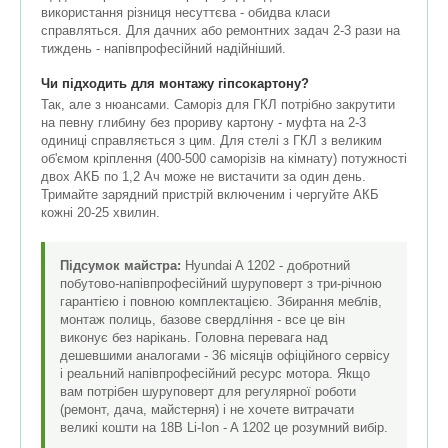
використання різниця несуттєва - обидва класи
справляться. Для дачних або ремонтних задач 2-3 рази на
тиждень - напівпрофесійний надійніший.
Чи підходить для монтажу гіпсокартону?
Так, але з нюансами. Саморіз для ГКЛ потрібно закрутити
на певну глибину без прориву картону - муфта на 2-3
одиниці справляється з цим. Для стелі з ГКЛ з великим
об'ємом кріплення (400-500 саморізів на кімнату) потужності
двох АКБ по 1,2 Ач може не вистачити за один день.
Тримайте зарядний пристрій включеним і чергуйте АКБ
кожні 20-25 хвилин.
Підсумок майстра:
Hyundai A 1202 - добротний
побутово-напівпрофесійний шуруповерт з три-річною
гарантією і повною комплектацією. Збирання меблів,
монтаж полиць, базове свердління - все це він
виконує без нарікань. Головна перевага над
дешевшими аналогами - 36 місяців офіційного сервісу
і реальний напівпрофесійний ресурс мотора. Якщо
вам потрібен шуруповерт для регулярної роботи
(ремонт, дача, майстерня) і не хочете витрачати
великі кошти на 18В Li-Ion - A 1202 це розумний вибір.