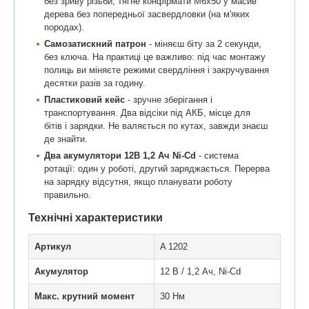
без зриву різьби, тягне конфірмати М6x50 у масив
дерева без попередньої засвердловки (на м'яких
породах).
Самозатискний патрон
- міняєш біту за 2 секунди,
без ключа. На практиці це важливо: під час монтажу
полиць ви міняєте режими свердління і закручування
десятки разів за годину.
Пластиковий кейс
- зручне зберігання і
транспортування. Два відсіки під АКБ, місце для
бітів і зарядки. Не валяється по кутах, завжди знаєш
де знайти.
Два акумулятори 12В 1,2 Ач Ni-Cd
- система
ротації: один у роботі, другий заряджається. Перерва
на зарядку відсутня, якщо планувати роботу
правильно.
Технічні характеристики
Артикул
A 1202
Акумулятор
12 В / 1,2 Ач, Ni-Cd
Макс. крутний момент
30 Нм