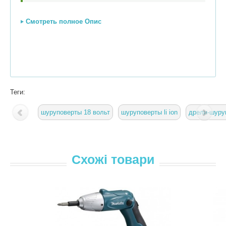
Смотреть полное Опис
Теги:
шуруповерты 18 вольт
шуруповерты li ion
дрели-шуру
Схожі товари