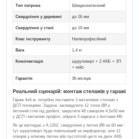
Тип патрона
Швидкозатискний
Свердління у деревині
до 26 мм
Свердління у сталі
до 10 мм
Клас інструменту
Напівпрофесійний
Вага
1,4 кг
Комплектація
шуруповерт + 2 АКБ + ЗП
+ кейс
Гарантія
36 місяців
Реальний сценарій: монтаж стелажів у гаражі
Гараж 4x6 м, потрібно поставити 3 металевих стелажі з
ДСП полицями. Задача: засвердлити 12 точок Ø8 у
бетонній стіні під дюбелі, закрутити 48 саморізів 4,5x50 мм
у ДСП і металеві профілі, зібрати 3 каркаси з болтами М6.
Як це виглядає з A 1202: свердління у бетоні Ø8 на 60 мм -
тут шуруповерт буде повільніший за перфоратор, але 12
отворів у м'якому бетоні або пустотілій цеглі на двох АКБ