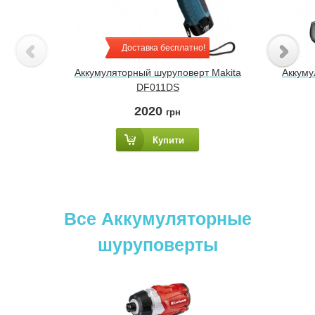
Доставка бесплатно!
Аккумуляторный шуруповерт Makita
Аккуму
DF011DS
2020
грн
Купити
Все Аккумуляторные
шуруповерты