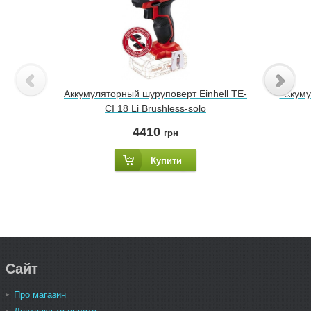
Аккумуляторный шуруповерт Einhell TE-
Аккуму
CI 18 Li Brushless-solo
4410
грн
Купити
Сайт
Про магазин