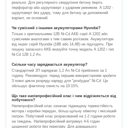
реально. Для регулярного свердління бетону беріть
перфоратор або шуруповерт з ударним режимом. A 1202 -
шуруповерт без удару, тому для бетону це допоміжний
варіант, не основний.
Чи сумісний з іншими акумуляторами Hyundai?
Тільки з оригінальними 12В Ni-Cd АКБ серії A 1202 або
сумісними аналогами з тим самим роз'ємом. Акумулятори
від інших серій Hyundai (18В або 14,4В) не підходять. При
пошуку запасного АКБ вказуйте точну модель A 1202 і тип
Ni-Cd 12В 1,2 Ач.
Скільки часу заряджається акумулятор?
Стандартний ЗП заряджає 1,2 Ач Ni-Cd приблизно за 1
годину. Рекомендую: перед першим використанням зробити
3 повні цикли розряду-заряду для "розбудки" Ni-Cd. Це
збільшує фактичну ємність на 10-15%.
Що таке напівпрофесійний клас і чим відрізняється від
побутового?
Напівпрофесійний клас означає підвищену термостійкість
мотора і коробки передач, більш щільну обмотку і якісніший
патрон. Побутовий клас розрахований на 1-2 години роботи
на тиждень. Напівпрофесійний витримує 4-6 годин
щоденної роботи без перегріву. Для домашнього