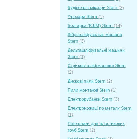
Будівельні міксери Stern
(2)
Фрезери Stern
(1)
Болгарки (КШМ) Stern
(14)
Віброшліфувальні машини
Stern
(3)
Дельташліфувальні машини
Stern
(1)
Стрічкові шліфмашини Stern
(2)
Дискові пили Stern
(2)
Пили монтажні Stern
(1)
Електрорубанки Stern
(3)
Електроножиці по металу Stern
(1)
Паяльники для пластикових
труб Stern
(2)