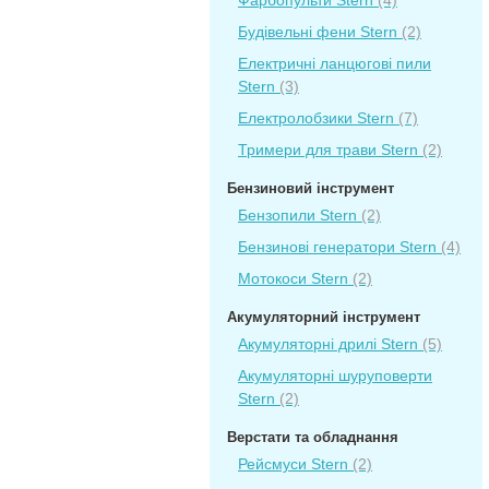
Фарбопульти Stern
(4)
Будівельні фени Stern
(2)
Електричні ланцюгові пили
Stern
(3)
Електролобзики Stern
(7)
Тримери для трави Stern
(2)
Бензиновий інструмент
Бензопили Stern
(2)
Бензинові генератори Stern
(4)
Мотокоси Stern
(2)
Акумуляторний інструмент
Акумуляторні дрилі Stern
(5)
Акумуляторні шуруповерти
Stern
(2)
Верстати та обладнання
Рейсмуси Stern
(2)