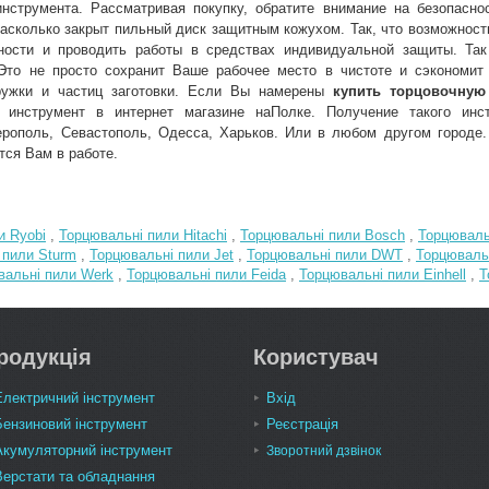
нструмента. Рассматривая покупку, обратите внимание на безопаснос
насколько закрыт пильный диск защитным кожухом. Так, что возможност
ности и проводить работы в средствах индивидуальной защиты. Так
Это не просто сохранит Ваше рабочее место в чистоте и сэкономит
ружки и частиц заготовки. Если Вы намерены
купить торцовочную 
 инструмент в интернет магазине наПолке. Получение такого инс
ерополь, Севастополь, Одесса, Харьков. Или в любом другом городе
тся Вам в работе.
и Ryobi
,
Торцювальні пили Hitachi
,
Торцювальні пили Bosch
,
Торцюваль
 пили Sturm
,
Торцювальні пили Jet
,
Торцювальні пили DWT
,
Торцюваль
вальні пили Werk
,
Торцювальні пили Feida
,
Торцювальні пили Einhell
,
Т
родукція
Користувач
Електричний інструмент
Вхід
Бензиновий інструмент
Реєстрація
Акумуляторний інструмент
Зворотний дзвінок
Верстати та обладнання