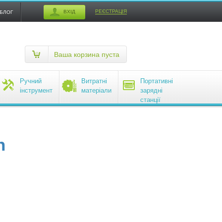
РЕЄСТРАЦІЯ
ВХІД
БЛОГ
Ваша корзина пуста
Ручний
Витратні
Портативні
інструмент
матеріали
зарядні
станції
EcoFlow
n