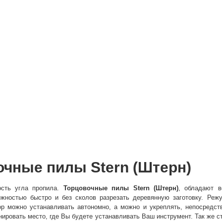
чные пилы Stern (Штерн)
ость угла пропила.
Торцовочные пилы Stern (Штерн)
, обладают в
ностью быстро и без сколов разрезать деревянную заготовку. Режу
р можно устанавливать автономно, а можно и укреплять, непосредств
анировать место, где Вы будете устанавливать Ваш инструмент. Так же с