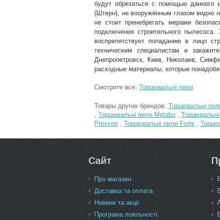
будут обрезаться с помощью данного и
(Штерн), не вооружённым глазом видно 
не стоит пренебрегать мерами безопас
подключения строительного пылесоса. 
воспрепятствует попаданию в лицо ст
техническим специалистам и закажите
Днепропетровск, Киев, Николаев, Симф
расходные материалы, которые понадобя
Смотрите все:
Торцювальні пили
Товары других брендов:
Торцювальні пил
,
Торцювальні пили Metabo
,
Торцювальні
Proxxon
,
Торцювальні пили Forte
,
Торцю
Сайт
П
Про магазин
Доставка та оплата
Новини та акції
Програма лояльності