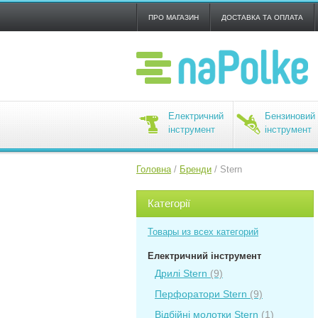
ПРО МАГАЗИН
ДОСТАВКА ТА ОПЛАТА
Електричний
Бензиновий
інструмент
інструмент
Головна
/
Бренди
/
Stern
Категорії
Товары из всех категорий
Електричний інструмент
Дрилі Stern
(9)
Перфоратори Stern
(9)
Відбійні молотки Stern
(1)