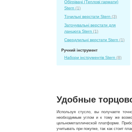
Обігрівачі (Теплові гармати)
Stern
(1)
Точильні верстати Stern
(3)
Заточувальні верстати для
ланцюга Stern
(1)
Свердлильні верстати Stern
(1)
Ручний інструмент
Набори інструментів Stern
(8)
Удобные торцово
Используя стусло, вы получаете точн
необходимым углом и к тому же возмож
цельнометаллической платформе. Прибо
учитывать при покупке, так как стоит пл