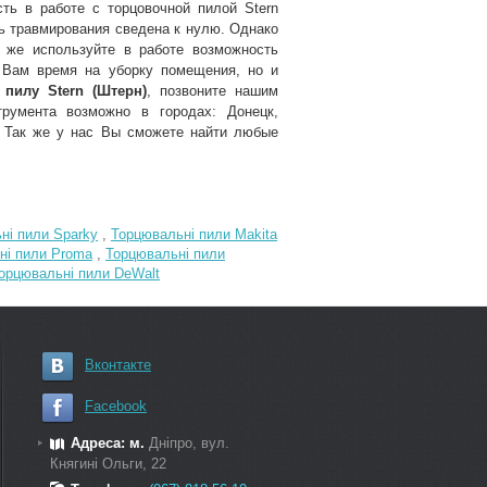
ть в работе с торцовочной пилой Stern
ь травмирования сведена к нулю. Однако
 же используйте в работе возможность
 Вам время на уборку помещения, но и
пилу Stern (Штерн)
, позвоните нашим
трумента возможно в городах: Донецк,
. Так же у нас Вы сможете найти любые
ні пили Sparky
,
Торцювальні пили Makita
ні пили Proma
,
Торцювальні пили
орцювальні пили DeWalt
Вконтакте
Facebook
Адреса: м.
Дніпро, вул.
Княгині Ольги, 22