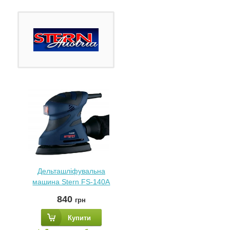
Дельташліфувальна
машина Stern FS-140A
840
грн
Купити