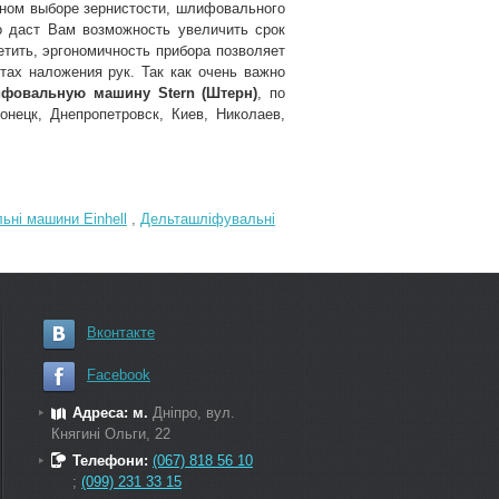
ьном выборе зернистости, шлифовального
о даст Вам возможность увеличить срок
тить, эргономичность прибора позволяет
тах наложения рук. Так как очень важно
ифовальную машину Stern (Штерн)
, по
нецк, Днепропетровск, Киев, Николаев,
ні машини Einhell
,
Дельташліфувальні
Вконтакте
Facebook
Адреса: м.
Дніпро, вул.
Княгині Ольги, 22
Телефони:
(067) 818 56 10
;
(099) 231 33 15