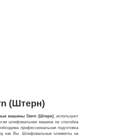
n (Штерн)
ые машины Stern (Штерн)
, используют
ругая шлифовальная машина не способна
необходима профессиональная подготовка
еру как Вы. Шлифовальные элементы на