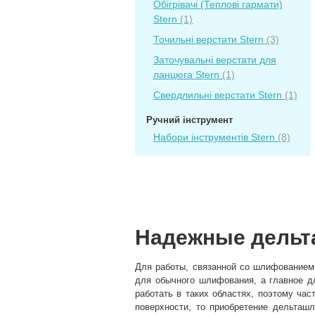
Обігрівачі (Теплові гармати)
Stern
(1)
Точильні верстати Stern
(3)
Заточувальні верстати для
ланцюга Stern
(1)
Свердлильні верстати Stern
(1)
Ручний інструмент
Набори інструментів Stern
(8)
Надежные дельт
Для работы, связанной со шлифование
для обычного шлифования, а главное д
работать в таких областях, поэтому ча
поверхности, то приобретение дельташ