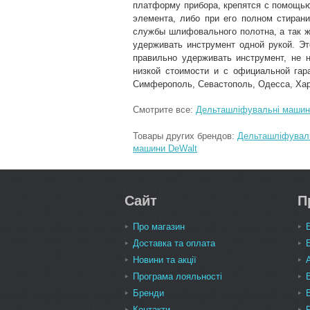
платформу прибора, крепятся с помощью
элемента, либо при его полном стиран
службы шлифовального полотна, а так ж
удерживать инструмент одной рукой. Эт
правильно удерживать инструмент, не 
низкой стоимости и с официальной гар
Симферополь, Севастополь, Одесса, Хар
Смотрите все:
Дельташліфувальні машин
Товары других брендов:
Дельташліфувал
машини DeWalt
Сайт
П
Про магазин
Доставка та оплата
Новини та акції
Програма лояльності
Бренди
Контакти