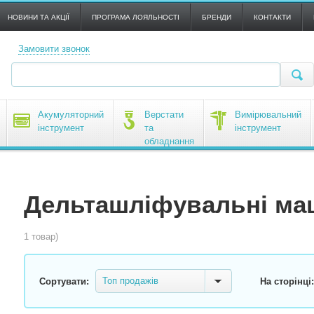
НОВИНИ ТА АКЦІЇ
ПРОГРАМА ЛОЯЛЬНОСТІ
БРЕНДИ
КОНТАКТИ
Замовити звонок
Акумуляторний
Верстати
Вимірювальний
інструмент
та
інструмент
обладнання
Дельташліфувальні м
1 товар)
Топ продажів
Сортувати:
На сторінці: