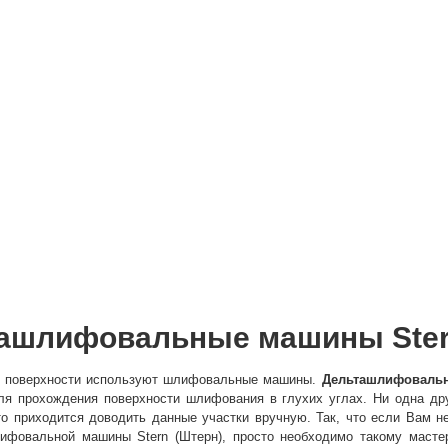
ашлифовальные машины Ster
м поверхности используют шлифовальные машины.
Дельташлифовальн
ля прохождения поверхности шлифования в глухих углах. Ни одна д
сто приходится доводить данные участки вручную. Так, что если Вам 
лифовальной машины Stern (Штерн), просто необходимо такому маст