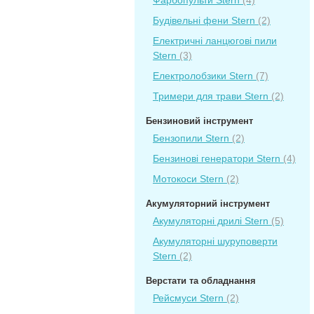
Фарбопульти Stern
(4)
Будівельні фени Stern
(2)
Електричні ланцюгові пили
Stern
(3)
Електролобзики Stern
(7)
Тримери для трави Stern
(2)
Бензиновий інструмент
Бензопили Stern
(2)
Бензинові генератори Stern
(4)
Мотокоси Stern
(2)
Акумуляторний інструмент
Акумуляторні дрилі Stern
(5)
Акумуляторні шуруповерти
Stern
(2)
Верстати та обладнання
Рейсмуси Stern
(2)