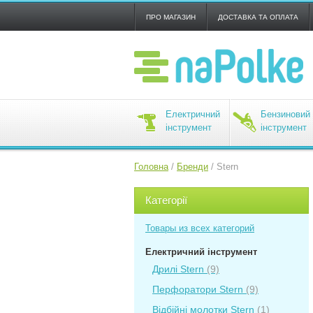
ПРО МАГАЗИН
ДОСТАВКА ТА ОПЛАТА
Електричний
Бензиновий
інструмент
інструмент
Головна
/
Бренди
/
Stern
Категорії
Товары из всех категорий
Електричний інструмент
Дрилі Stern
(9)
Перфоратори Stern
(9)
Відбійні молотки Stern
(1)