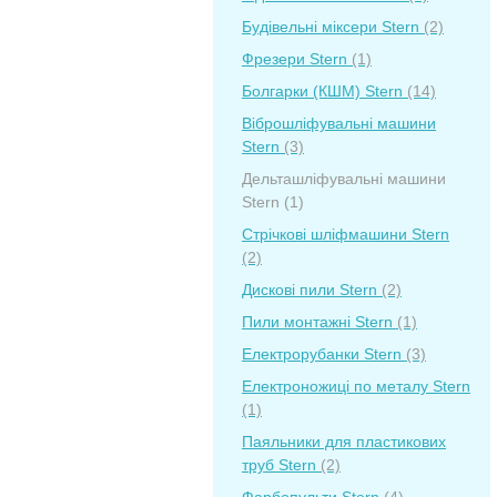
Будівельні міксери Stern
(2)
Фрезери Stern
(1)
Болгарки (КШМ) Stern
(14)
Віброшліфувальні машини
Stern
(3)
Дельташліфувальні машини
Stern
(1)
Стрічкові шліфмашини Stern
(2)
Дискові пили Stern
(2)
Пили монтажні Stern
(1)
Електрорубанки Stern
(3)
Електроножиці по металу Stern
(1)
Паяльники для пластикових
труб Stern
(2)