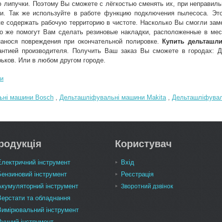
 липучки. Поэтому Вы сможете с лёгкостью сменять их, при неправил
ии. Так же используйте в работе функцию подключения пылесоса. Эт
е содержать рабочую территорию в чистоте. Насколько Вы смогли заме
о же помогут Вам сделать резиновые накладки, расположенные в мес
нанося повреждения при окончательной полировке.
Купить дельташл
антией производителя. Получить Ваш заказ Вы сможете в городах: До
ьков. Или в любом другом городе.
и
ьні машини Bosch
,
Дельташліфувальні машини Makita
,
Дельташліфуваль
родукція
Користувач
Електричний інструмент
Вхід
Бензиновий інструмент
Реєстрація
Акумуляторний інструмент
Зворотний дзвінок
Верстати та обладнання
Вимірювальний інструмент
Ручний інструмент