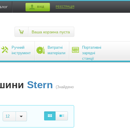
РЕЄСТРАЦІЯ
ВХІД
БЛОГ
Ваша корзина пуста
Ручний
Витратні
Портативні
інструмент
матеріали
зарядні
станції
EcoFlow
ашини
Stern
(Знайдено
12