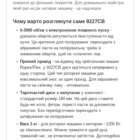
поверхні до фінішних покриттів. Для домашнього майстра,
який раз на рік натирає машину - це надлишок.
Чому варто розглянути саме 9227СВ
0-3000 об/хв з електронікою плавного пуску
-
діапазон обертів регулюється безступінчасто від
нуля. Це критично для полірування: переходити з
абразивної пасти на полірувальну треба зі
зниженням обертів, щоб не «спалити» лак.
Прямий привід
- на відміну від орбітальних машин
Rupes/Flex, у 9227СВ диск крутиться непреривно у
одну сторону. Цей тип роторної машини дає
максимальний знос за один прохід. Для абразивної
пасти на свіжому лаку - оптимально.
Тарілчастий диск з липучкою
у комплекті -
стандартний розмір 180 мм. На цей диск ставите
будь-які кола, фетри, пористі пасти за допомогою
липучки. Без перепідготовки переходите з
шліфування на полірування.
Вага 3 кг
- для роторної машини з мотором ~1200 Вт
це збалансовано. Можна тримати в одній руці
тривалий час, не втомлюючи зап'ясток. Дугоподібна