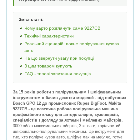
Зміст статті:
Чому варто розглянути саме 9227СВ
Технічні характеристики
Реальний сценарій: повне полірування кузова
авто
На що звернути увагу при покупці
З цим товаром купують
FAQ - типові запитання покупців
За 15 років роботи з полірувальним і шліфувальним
інструментом я бачив десятки моделей - від побутових
Bosch GPO 12 до промислових Rupes BigFoot. Makita
9227СВ - це класична робоча полірувальна машина
професійного класу для автодеталерів, кузовщиків,
спеціалістів з догляду за яхтами і меблевих майстрів.
3000 об/хв максимальних обертів, 3 кг ваги, тарілчастий
шліфовально-полірувальний механізм. Це інструмент для
тих, хто полірує кузов авто, шліфує лак на меблях, готує