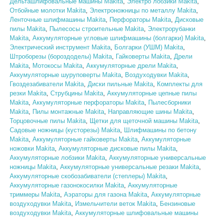
Дельташлифовальные машины Makita
,
Электро лобзики Makita
,
Отбойные молотки Makita
,
Электроножницы по металлу Makita
,
Ленточные шлифмашины Makita
,
Перфораторы Makita
,
Дисковые
пилы Makita
,
Пылесосы строительные Makita
,
Электрорубанки
Makita
,
Аккумуляторные угловые шлифмашины (болгарки) Makita
,
Электрический инструмент Makita
,
Болгарки (УШМ) Makita
,
Штроборезы (бороздоделы) Makita
,
Гайковерты Makita
,
Дрели
Makita
,
Мотокосы Makita
,
Аккумуляторные дрели Makita
,
Аккумуляторные шуруповерты Makita
,
Воздуходувки Makita
,
Гвоздезабиватели Makita
,
Диски пильные Makita
,
Комплекты для
резки Makita
,
Струбцины Makita
,
Аккумуляторные цепные пилы
Makita
,
Аккумуляторные перфораторы Makita
,
Пылесборники
Makita
,
Пилы монтажные Makita
,
Направляющие шины Makita
,
Торцовочные пилы Makita
,
Щетки для щеточной машины Makita
,
Садовые ножницы (кусторезы) Makita
,
Шлифмашины по бетону
Makita
,
Аккумуляторные гайковерты Makita
,
Аккумуляторные
ножовки Makita
,
Аккумуляторные дисковые пилы Makita
,
Аккумуляторные лобзики Makita
,
Аккумуляторные универсальные
ножницы Makita
,
Аккумуляторные универсальные резаки Makita
,
Аккумуляторные скобозабиватели (степлеры) Makita
,
Аккумуляторные газонокосилки Makita
,
Аккумуляторные
триммеры Makita
,
Аэраторы для газона Makita
,
Аккумуляторные
воздуходувки Makita
,
Измельчители веток Makita
,
Бензиновые
воздуходувки Makita
,
Аккумуляторные шлифовальные машины