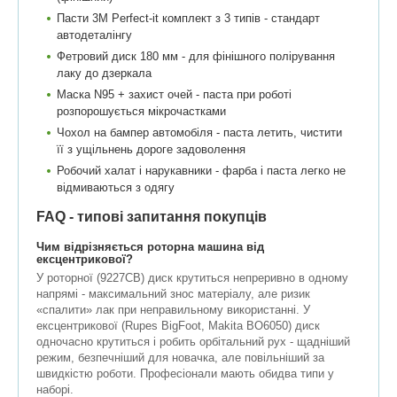
Пасти 3M Perfect-it комплект з 3 типів - стандарт
автодеталінгу
Фетровий диск 180 мм - для фінішного полірування
лаку до дзеркала
Маска N95 + захист очей - паста при роботі
розпорошується мікрочастками
Чохол на бампер автомобіля - паста летить, чистити
її з ущільнень дороге задоволення
Робочий халат і нарукавники - фарба і паста легко не
відмиваються з одягу
FAQ - типові запитання покупців
Чим відрізняється роторна машина від
ексцентрикової?
У роторної (9227СВ) диск крутиться непреривно в одному
напрямі - максимальний знос матеріалу, але ризик
«спалити» лак при неправильному використанні. У
ексцентрикової (Rupes BigFoot, Makita BO6050) диск
одночасно крутиться і робить орбітальний рух - щадніший
режим, безпечніший для новачка, але повільніший за
швидкістю роботи. Професіонали мають обидва типи у
наборі.