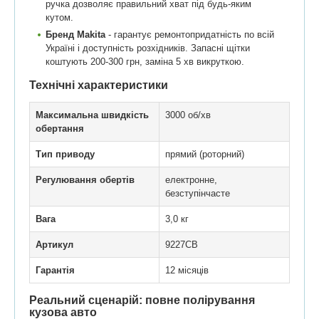
ручка дозволяє правильний хват під будь-яким
кутом.
Бренд Makita
- гарантує ремонтопридатність по всій
Україні і доступність розхідників. Запасні щітки
коштують 200-300 грн, заміна 5 хв викруткою.
Технічні характеристики
Максимальна швидкість
3000 об/хв
обертання
Тип приводу
прямий (роторний)
Регулювання обертів
електронне,
безступінчасте
Вага
3,0 кг
Артикул
9227СВ
Гарантія
12 місяців
Реальний сценарій: повне полірування
кузова авто