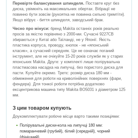
Перевірте балансування шпинделя.
Поставте круг без
диска, увімкніть на максимальних обертах. Вібрації не
повинно бути зовсім (рукоятка не повинна сильно тремтіти).
Якщо вібрує - биття шпинделя, заводський брак.
Чесно про мінуси:
бренд Makita останніх років реально
просів за якістю порівняно з 2000-ми. Сучасні 9227СВ
збираються у Китаї або Таїланді, не у Японії. Якість
пластика корпуса, проводу, кнопок - не «японський
класик», а сучасний середняк. Це не означає поганий
інструмент, але не очікуйте 15-20 років служби як у старих
японських Makita. Друге: у комплекті лише полірувальна
пластмасова насадка на липучці, без пористого диска для
пасти. Купуйте окремо. Третє: розмір диска 180 мм -
обмеження для роботи на криволінійних поверхнях (фари,
фендера). Для тонкої роботи потрібна додатково
ексцентрикова машина типу Makita BO5031 з діаметром 125
мм.
З цим товаром купують
Доукомплектувати робоче місце варто такими позиціями:
Полірувальні диски-кола на липучці 180 мм:
помаранчевий (грубий), білий (середній), чорний
(фінішний)