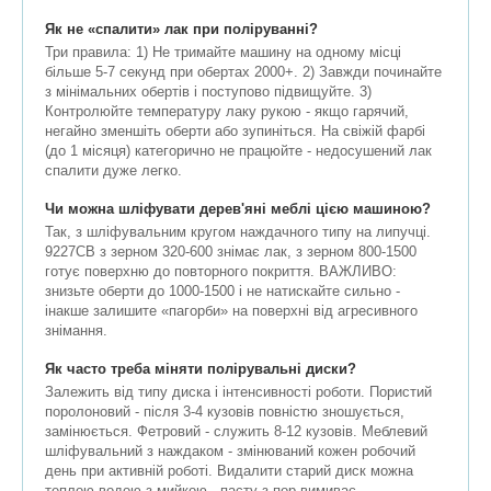
Як не «спалити» лак при поліруванні?
Три правила: 1) Не тримайте машину на одному місці
більше 5-7 секунд при обертах 2000+. 2) Завжди починайте
з мінімальних обертів і поступово підвищуйте. 3)
Контролюйте температуру лаку рукою - якщо гарячий,
негайно зменшіть оберти або зупиніться. На свіжій фарбі
(до 1 місяця) категорично не працюйте - недосушений лак
спалити дуже легко.
Чи можна шліфувати дерев'яні меблі цією машиною?
Так, з шліфувальним кругом наждачного типу на липучці.
9227СВ з зерном 320-600 знімає лак, з зерном 800-1500
готує поверхню до повторного покриття. ВАЖЛИВО:
знизьте оберти до 1000-1500 і не натискайте сильно -
інакше залишите «пагорби» на поверхні від агресивного
знімання.
Як часто треба міняти полірувальні диски?
Залежить від типу диска і інтенсивності роботи. Пористий
поролоновий - після 3-4 кузовів повністю зношується,
замінюється. Фетровий - служить 8-12 кузовів. Меблевий
шліфувальний з наждаком - змінюваний кожен робочий
день при активній роботі. Видалити старий диск можна
теплою водою з мийкою - пасту з пор вимиває.