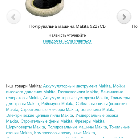
Полірувальна машина Makita 9227СВ
По
Наявність уточнюйте
Повідомте, коли зʼявиться
Інші товари Makita:
Аккумуляторный инструмент Makita
,
Мойки
высокого давления Makita
,
Газонокосилки Makita
,
Бензиновые
генераторы Makita
,
Аккумуляторные кусторезы Makita
,
Триммеры
для травы Makita
,
Рейсмусы Makita
,
Сабельные пилы (ножовки)
Makita
,
Строительные миксеры Makita
,
Бензопилы Makita
,
Электрические цепные пилы Makita
,
Универсальные резаки
Makita
,
Строительные фены Makita
,
Фрезеры Makita
,
Шуруповерты Makita
,
Полировальные машины Makita
,
Точильные
станки Makita
,
Компрессоры воздушные Makita
,