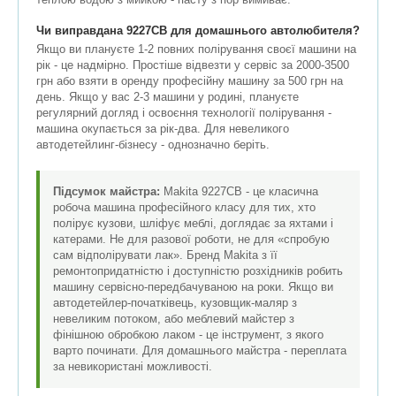
Чи виправдана 9227СВ для домашнього автолюбителя?
Якщо ви плануєте 1-2 повних полірування своєї машини на
рік - це надмірно. Простіше відвезти у сервіс за 2000-3500
грн або взяти в оренду професійну машину за 500 грн на
день. Якщо у вас 2-3 машини у родині, плануєте
регулярний догляд і освоєння технології полірування -
машина окупається за рік-два. Для невеликого
автодетейлинг-бізнесу - однозначно беріть.
Підсумок майстра:
Makita 9227СВ - це класична
робоча машина професійного класу для тих, хто
полірує кузови, шліфує меблі, доглядає за яхтами і
катерами. Не для разової роботи, не для «спробую
сам відполірувати лак». Бренд Makita з її
ремонтопридатністю і доступністю розхідників робить
машину сервісно-передбачуваною на роки. Якщо ви
автодетейлер-початківець, кузовщик-маляр з
невеликим потоком, або меблевий майстер з
фінішною обробкою лаком - це інструмент, з якого
варто починати. Для домашнього майстра - переплата
за невикористані можливості.