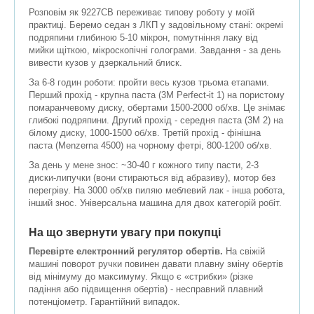
Розповім як 9227СВ переживає типову роботу у моїй
практиці. Беремо седан з ЛКП у задовільному стані: окремі
подряпини глибиною 5-10 мікрон, помутніння лаку від
мийки щіткою, мікроскопічні голограми. Завдання - за день
вивести кузов у дзеркальний блиск.
За 6-8 годин роботи: пройти весь кузов трьома етапами.
Перший прохід - крупна паста (3M Perfect-it 1) на пористому
помаранчевому диску, обертами 1500-2000 об/хв. Це знімає
глибокі подряпини. Другий прохід - середня паста (3M 2) на
білому диску, 1000-1500 об/хв. Третій прохід - фінішна
паста (Menzerna 4500) на чорному фетрі, 800-1200 об/хв.
За день у мене знос: ~30-40 г кожного типу пасти, 2-3
диски-липучки (вони стираються від абразиву), мотор без
перегріву. На 3000 об/хв пиляю меблевий лак - інша робота,
інший знос. Універсальна машина для двох категорій робіт.
На що звернути увагу при покупці
Перевірте електронний регулятор обертів.
На свіжій
машині поворот ручки повинен давати плавну зміну обертів
від мінімуму до максимуму. Якщо є «стрибки» (різке
падіння або підвищення обертів) - несправний плавний
потенціометр. Гарантійний випадок.