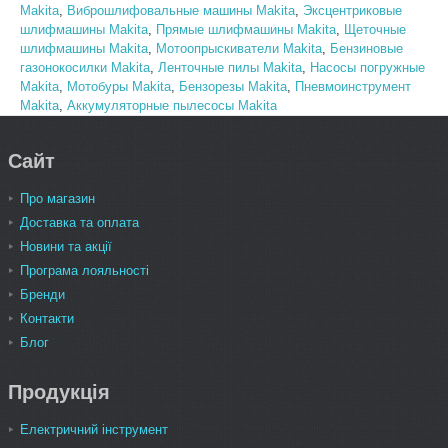
Makita
,
Виброшлифовальные машины Makita
,
Эксцентриковые
шлифмашины Makita
,
Прямые шлифмашины Makita
,
Щеточные
шлифмашины Makita
,
Мотоопрыскиватели Makita
,
Бензиновые
газонокосилки Makita
,
Ленточные пилы Makita
,
Насосы погружные
Makita
,
Мотобуры Makita
,
Бензорезы Makita
,
Пневмоинструмент
Makita
,
Аккумуляторные пылесосы Makita
Сайт
Про магазин
Доставка та оплата
Новини та акції
Програма лояльності
Бренди
Контакти
Блог
Продукція
Електричний інструмент