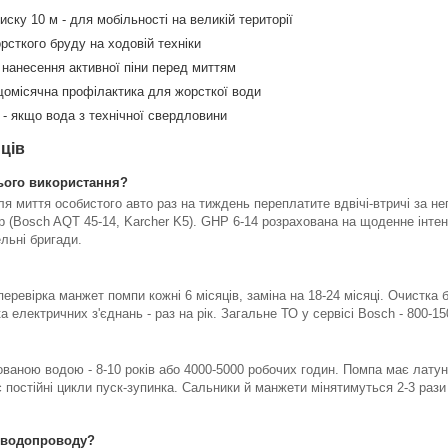
ку 10 м - для мобільності на великій території
рсткого бруду на ходовій техніки
нанесення активної піни перед миттям
щомісячна профілактика для жорсткої води
 - якщо вода з технічної свердловини
ців
ього використання?
ля миття особистого авто раз на тиждень переплатите вдвічі-втричі за н
р (Bosch AQT 45-14, Karcher K5). GHP 6-14 розрахована на щоденне інтен
льні бригади.
еревірка манжет помпи кожні 6 місяців, заміна на 18-24 місяці. Очистка б
 електричних з'єднань - раз на рік. Загальне ТО у сервісі Bosch - 800-15
ованою водою - 8-10 років або 4000-5000 робочих годин. Помпа має лату
 постійні цикли пуск-зупинка. Сальники й манжети мінятимуться 2-3 рази
 водопроводу?