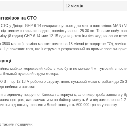
12 місяців
нтажівок на СТО
 СТО у Дніпрі. GHP 6-14 використовується для миття вантажівок MAN і V
 під тиском з гарячою водою, ополіскування - 25-30 хв. Те саме побутов
іну (8 годин) GHP 6-14 миє 12-15 одиниць техніки без жодних ознак втом
о 3500 машин): заміна манжет помпи на 18 місяці (стандартне ТО), заміна 
 Це показник того, що інструмент розрахований на промислове використ
купці
йних мийках мережевий кабель має бути не менше 4 м, гумовий, з посил
ає більший пусковий струм мотора.
0 Вт - це 12-13 А робочого струму, плюс пусковий може стрибати до 25-3
уде вибивати автомат.
ти в одиночку незручно. Колеса на корпусі є, але якщо треба занести у б
ласних центрах, але запчастини на бойлер можуть йти під замовлення 1-2 
истки від накипу, реагенти Bosch коштують 600-900 грн за упаковку.
о такими позиціями: