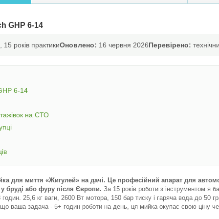
ch GHP 6-14
 15 років практики
Оновлено:
16 червня 2026
Перевірено:
технічни
GHP 6-14
нтажівок на СТО
упці
ців
ийка для миття «Жигулей» на дачі. Це професійний апарат для авто
 у бруді або фуру після Європи.
За 15 років роботи з інструментом я ба
 годин. 25,6 кг ваги, 2600 Вт мотора, 150 бар тиску і гаряча вода до 50 гр
що ваша задача - 5+ годин роботи на день, ця мийка окупає свою ціну чер