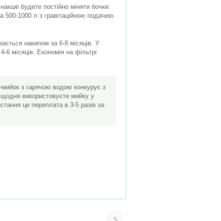
інакше будете постійно міняти бочки.
а 500-1000 л з гравітаційною подачею.
вається накипом за 6-8 місяців. У
4-6 місяців. Економія на фільтрі
р-мийок з гарячою водою конкурує з
що щодня використовуєте мийку у
истання це переплата в 3-5 разів за