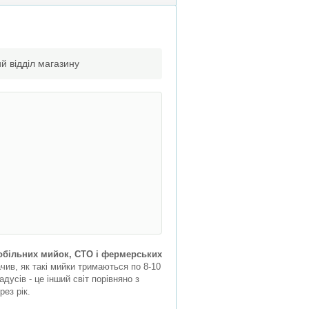
й відділ магазину
мобільних мийок, СТО і фермерських
чив, як такі мийки тримаються по 8-10
адусів - це інший світ порівняно з
ез рік.