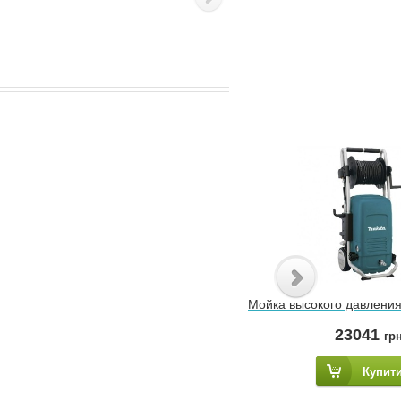
Мойка высокого давлени
23041
гр
Купит