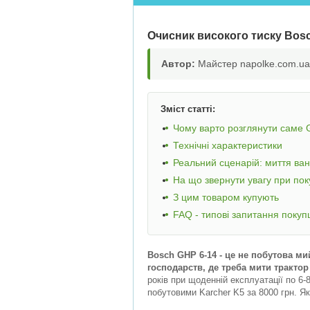
Очисник високого тиску Bos
Автор:
Майстер napolke.com.ua,
Зміст статті:
Чому варто розглянути саме 
Технічні характеристики
Реальний сценарій: миття ва
На що звернути увагу при пок
З цим товаром купують
FAQ - типові запитання покуп
Bosch GHP 6-14 - це не побутова м
господарств, де треба мити трактор
років при щоденній експлуатації по 6-8
побутовими Karcher K5 за 8000 грн. Як