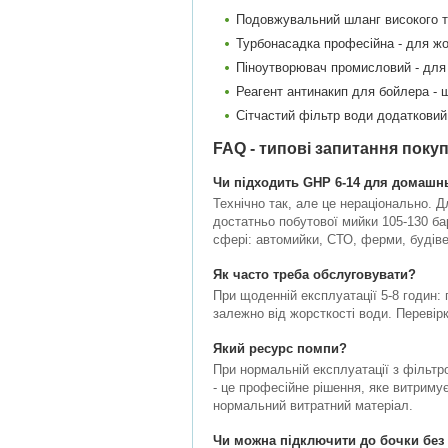
Подовжувальний шланг високого тис
Турбонасадка професійна - для жо
Піноутворювач промисловий - для 
Реагент антинакип для бойлера - 
Сітчастий фільтр води додатковий
FAQ - типові запитання покуп
Чи підходить GHP 6-14 для домашн
Технічно так, але це нераціонально. Д
достатньо побутової мийки 105-130 ба
сфері: автомийки, СТО, ферми, будіве
Як часто треба обслуговувати?
При щоденній експлуатації 5-8 годин: п
залежно від жорсткості води. Перевірка
Який ресурс помпи?
При нормальній експлуатації з фільтр
- це професійне рішення, яке витримує
нормальний витратний матеріал.
Чи можна підключити до бочки без