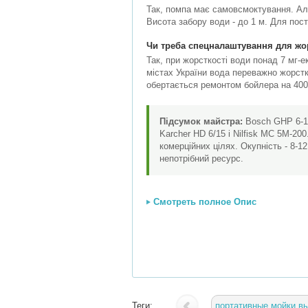
Так, помпа має самовсмоктування. Але
Висота забору води - до 1 м. Для пос
Чи треба спецналаштування для жо
Так, при жорсткості води понад 7 мг-е
містах України вода переважно жорстка
обертається ремонтом бойлера на 400
Підсумок майстра:
Bosch GHP 6-14
Karcher HD 6/15 і Nilfisk MC 5M-20
комерційних цілях. Окупність - 8-1
непотрібний ресурс.
Смотреть полное Опис
Теги:
портативные мойки в