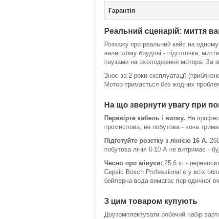
Гарантія
Реальний сценарій: миття ва
Розкажу про реальний кейс на одному
налиплому брудові - підготовка, миття
паузами на охолодження мотора. За зм
Знос за 2 роки експлуатації (приблизн
Мотор тримається без жодних проблем.
На що звернути увагу при по
Перевірте кабель і вилку.
На професі
промислова, не побутова - вона трим
Підготуйте розетку з лінією 16 А.
260
побутова лінія 6-10 А не витримає - б
Чесно про мінуси:
25,6 кг - переноси
Сервіс Bosch Professional є у всіх об
бойлерна вода вимагає періодичної оч
З цим товаром купують
Доукомплектувати робочий набір варт