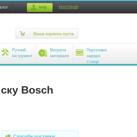
РЕЄСТРАЦІЯ
ВХІД
БЛОГ
Ваша корзина пуста
Ручний
Витратні
Портативні
інструмент
матеріали
зарядні
станції
EcoFlow
иску Bosch
Способи доставки