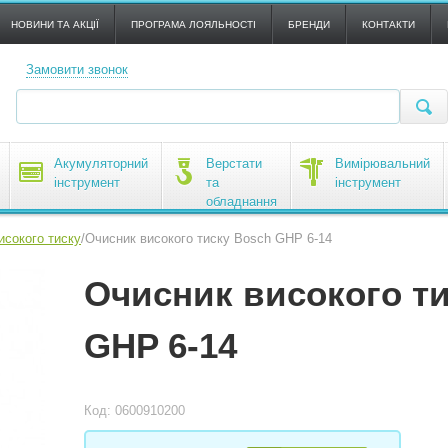
НОВИНИ ТА АКЦІЇ
ПРОГРАМА ЛОЯЛЬНОСТІ
БРЕНДИ
КОНТАКТИ
Замовити звонок
Акумуляторний
Верстати
Вимірювальний
інструмент
та
інструмент
обладнання
исокого тиску
/
Очисник високого тиску Bosch GHP 6-14
Очисник високого т
GHP 6-14
Код: 0600910200