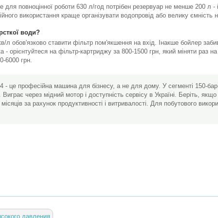
 для повноцінної роботи 630 л/год потрібен резервуар не менше 200 л - 
тійного використання краще організувати водопровід або велику ємність н
рсткої води?
кв/л обов'язково ставити фільтр пом'якшення на вхід. Інакше бойлер заби
 - орієнтуйтеся на фільтр-картриджу за 800-1500 грн, який міняти раз на 
0-6000 грн.
 - це професійна машина для бізнесу, а не для дому. У сегменті 150-ба
0. Виграє через мідний мотор і доступність сервісу в Україні. Беріть, як
2 місяців за рахунок продуктивності і витривалості. Для побутового викор
ысокого давления