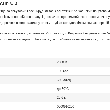
 GHP 6-14
вище за побутовий клас. Бруд злітає з вантажівки за час, який побутова 
ивність професійного класу. Це означає, що великий обсяг роботи викону
да розчиняє жир і масляну плівку, тоді як холодна тільки збиває верхній
айський алюміній», а реальна обмотка з міді. Витримує 8-годинні зміни без
5,6 кг це не випадково. Така маса дає стабільність на нерівній підлозі і 
2600 Вт
150 бар
630 л/год
до 50°C
25,6 кг
0600910200