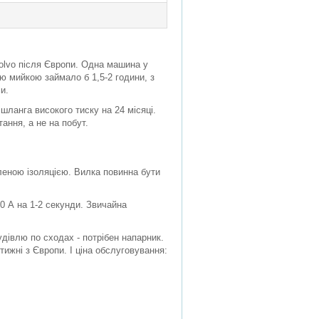
olvo після Європи. Одна машина у
ою мийкою займало б 1,5-2 години, з
и.
шланга високого тиску на 24 місяці.
ання, а не на побут.
еною ізоляцією. Вилка повинна бути
0 А на 1-2 секунди. Звичайна
удівлю по сходах - потрібен напарник.
тижні з Європи. І ціна обслуговування: