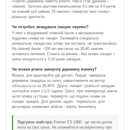
«горіти» деревину замість різати, тирса стає дрібною і
темною. Заточка круглим напильником 4,5 мм по 4-5 рухів
на кожний зуб займає 15 хвилин і повертає пилі «нову»
різальну здатність.
Чи потрібно змащувати ланцюг окремо?
У пилі є вбудований оливний бачок з автоматичною
подачею оливи на ланцюг. Заливайте спеціальну
мінеральну ланцюгову оливу (не моторну, не трансмісійну).
На повний бачок ~200 мл вистачає на 30-40 хвилин
активного пиляння. Стежте за рівнем - без оливи ланцюг і
шина зношуються у 5-10 разів швидше.
Чи можна різати замерзлу деревину взимку?
Можна, але враховуйте дві деталі. Перше: замерзла
деревина твердіша за свіжу, навантаження на мотор
збільшується на 30-40%. Друге: ланцюг тупиться швидше,
заточуйте кожні 1-1,5 години. Третє: при температурі нижче
нуля олива густішає, перевірте, що подача оливи на
ланцюг працює. Для дачних задач - нормально, для
регулярної взимкової роботи - беріть бензопилу.
Підсумок майстра:
Partner ES 1900 - це чесна дачна
пила за свої гроші. Не зломайтеся на маркетингу про