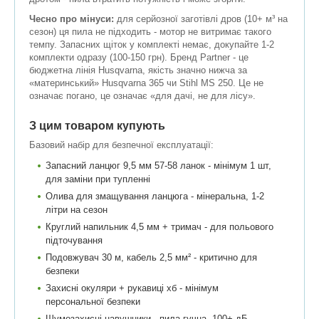
Чесно про мінуси:
для серйозної заготівлі дров (10+ м³ на
сезон) ця пила не підходить - мотор не витримає такого
темпу. Запасних щіток у комплекті немає, докупайте 1-2
комплекти одразу (100-150 грн). Бренд Partner - це
бюджетна лінія Husqvarna, якість значно нижча за
«материнський» Husqvarna 365 чи Stihl MS 250. Це не
означає погано, це означає «для дачі, не для лісу».
З цим товаром купують
Базовий набір для безпечної експлуатації:
Запасний ланцюг 9,5 мм 57-58 ланок - мінімум 1 шт,
для заміни при тупленні
Олива для змащування ланцюга - мінеральна, 1-2
літри на сезон
Круглий напильник 4,5 мм + тримач - для польового
підточування
Подовжувач 30 м, кабель 2,5 мм² - критично для
безпеки
Захисні окуляри + рукавиці хб - мінімум
персональної безпеки
Шумозахисні навушники - пила гучна, 100+ дБ