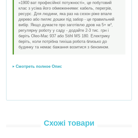
«1900 ват професійної потужності», це побутовий
клас з усіма його обмеженнями: кабель, перегрів,
ресурс. Для людини, яка раз на сезон ріже впале
дерево або пиляє дошки під забор - це правильний
вибір. Якщо думаєте про заготівлю дров на 5+ м³,
регулярну роботу у саду - додайте 2-3 тис. грн і
беріть Oleo-Mac 937 або Stihl MS 180. Електрику
беріть, коли потрібна тихіша робота близько до
будинку та немає бажання возитися з бензином.
Смотреть полное Опис
Схожі товари