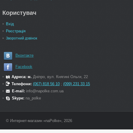
Користувач
Вхід
Реєстрація
Зворотний дзвінок
Вконтакте
Facebook
Адреса: м.
Дніпро, вул. Княгині Ольги, 22
Телефони:
(067) 818 56 10
;
(099) 231 33 15
E-mail:
info@napolke.com.ua
Skype:
na_polke
© Интернет-магазин «naPolke», 2026