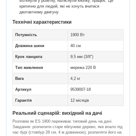
Воткнули у розетку, натиснули кнопку, працює. Це
критично для людей, які не хочуть вчитися
двотактному двигуну.
Технічні характеристики
Потужність
1900 Вт
Довжина шини
40 см
Крок ланцюга
9,5 мм (3/8")
Тип живлення
мережа 220 В
Вага
4,2 кг
Артикул
9539007-18
Гарантія
12 місяців
Реальний сценарій: вихідний на дачі
Розповім як ES 1900 переживає типовий день на дачі.
Завдання: розпилити старе яблуневе дерево, яке впало під
час бурі (стовбур 28 см, 4 м довжиною), розпиляти його на