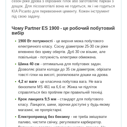
сезон ріже дрова з обрізаних гілок або заготовляє паркан з
дощок. Для лісозаготівлі вона не годиться, як і не годиться
KIA Picanto для перевезення цементу. Кожен інструмент
під свою задачу.
Чому Partner ES 1900 - це робочий побутовий
вибір
1900 Вт потужності
- це верхня межа побутового
електричного класу. Сосну діаметром 25-30 см ріже
впевнено без зриву обертів. Дуб 30 см візьме, але
повільніше - потужність електрики обмежена.
Шина 40 см
- оптимальна для побутових задач.
Дозволяє різати колоди до 35 см діаметром, обрізати
товсті гілки на висоті, розпилювати дошки на дрова.
4,2 кг ваги
- це класична побутова вага. Не вага
бензопили MS 461 на 6,6 кг. Жінка чи підліток
справляться без проблем при правильній техніці.
Крок ланцюга 9,5 мм
- стандарт для побутового
класу. Ланцюги, шини, зірочки доступні у будь-якому
магазині, не пропрієтарні.
Електропривод без бензину
- не треба змішувати
паливо, чистити свічку, регулювати карбюратор.