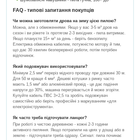
FAQ - типові запитання покупців
Чи можна заготовляти дрова на зиму цією пилою?
Можна, але з обмеженнями. Якщо у вас 3-5 м³ дров на
сезон і ви ріжете їх протягом 2-3 вихідних - пила витримає.
Якщо плануєте 15+ м³ за день - беріть бензопилу.
Електрика обмежена кабелем, потужністю мотору й тим,
що дає 30 хвилин безперервної роботи, потім потрібен
відпочинок.
Який подовжувач використовувати?
Мінімум 2,5 мм² переріз мідного проводу при довжині 30 м.
Для 50 м краще 4 мм². Дешеві котушки з ринку часто
мають 1,5 мм² або алюмінієвий провід - це дає падіння
напруги до 30%, машина перегрівається й може згоріти.
Купуйте кабель ПВС 3×2,5 та зробіть подовжувач
самостійно або беріть професійні з маркуванням «для
електроінструмента».
Як часто треба підточувати ланцюг?
При роботі з чистою деревиною - кожні 2-3 години
активного пиляння. Якщо потрапили на цвях у дошці або в
землю - підточувати треба одразу. Сигнал: пила починає