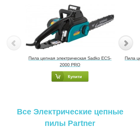
Пила цепная электрическая Sadko ECS-
Пила ц
2000 PRO
Купити
Все Электрические цепные
пилы Partner