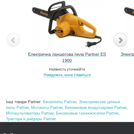
Електрична ланцюгова пила Partner ES
Электр
1900
Наявність уточнюйте
Повідомте, коли зʼявиться
Інші товари Partner:
Бензопилы Partner
,
Электрические цепные
пилы Partner
,
Мотокосы Partner
,
Бензиновые воздуходувки Partner
,
Мотокультиваторы Partner
,
Бензиновые газонокосилки Partner
,
Трактора и райдеры Partner