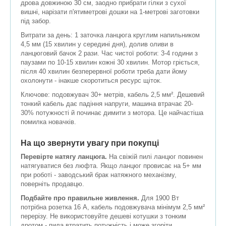
дрова довжиною 30 см, заодно прибрати гілки з сухої
вишні, нарізати п'ятиметрові дошки на 1-метрові заготовки
під забор.
Витрати за день: 1 заточка ланцюга круглим напильником
4,5 мм (15 хвилин у середині дня), долив оливи в
ланцюговий бачок 2 рази. Час чистої роботи: 3-4 години з
паузами по 10-15 хвилин кожні 30 хвилин. Мотор гріється,
після 40 хвилин безперервної роботи треба дати йому
охолонути - інакше скоротиться ресурс щіток.
Ключове: подовжувач 30+ метрів, кабель 2,5 мм². Дешевий
тонкий кабель дає падіння напруги, машина втрачає 20-
30% потужності й починає димити з мотора. Це найчастіша
помилка новачків.
На що звернути увагу при покупці
Перевірте натягу ланцюга.
На свіжій пилі ланцюг повинен
натягуватися без люфта. Якщо ланцюг провисає на 5+ мм
при роботі - заводський брак натяжного механізму,
поверніть продавцю.
Подбайте про правильне живлення.
Для 1900 Вт
потрібна розетка 16 А, кабель подовжувача мінімум 2,5 мм²
перерізу. Не використовуйте дешеві котушки з тонким
дротом - пила втратить потужність і може згоріти.