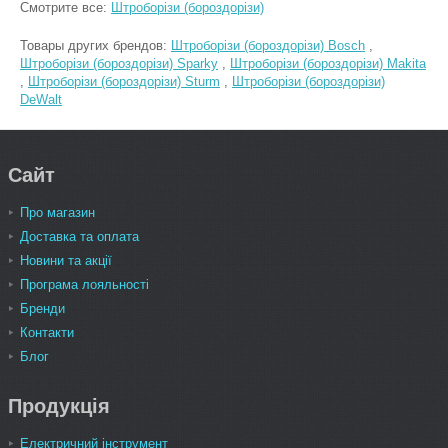
Смотрите все:
Штроборізи (бороздорізи)
Товары других брендов:
Штроборізи (бороздорізи) Bosch
,
Штроборізи (бороздорізи) Sparky
,
Штроборізи (бороздорізи) Makita
,
Штроборізи (бороздорізи) Sturm
,
Штроборізи (бороздорізи)
DeWalt
Сайт
Про магазин
Доставка та оплата
Новини та акції
Програма лояльності
Бренди
Контакти
Блог
Продукція
Електричний інструмент