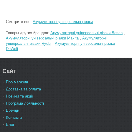
Смотрите все:
Акумуляторні універсальні різаки
Товары других брендов:
Акумуляторні універсальні різаки Bosch
,
Акумуляторні універсальні різаки Makita
,
Акумуляторні
універсальні різаки Ryobi
,
Акумуляторні універсальні різаки
DeWalt
Сайт
Про магазин
Доставка та оплата
Новини та акції
Програма лояльності
Бренди
Контакти
Блог