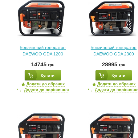
Бензиновий генератор
Бензиновий генератор
DAEWOO GDA 1200
DAEWOO GDA 2300
14745
28995
грн
грн
Купити
Купити
Додати до обраних
Додати до обраних
Додати до порівняння
Додати до порівнянн