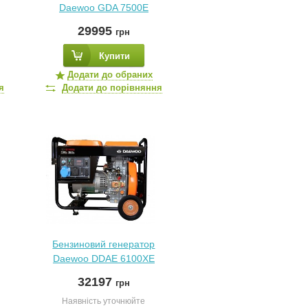
Daewoo GDA 7500E
29995
грн
Купити
Додати до обраних
я
Додати до порівняння
Бензиновий генератор
Daewoo DDAE 6100XE
32197
грн
Наявність уточнюйте