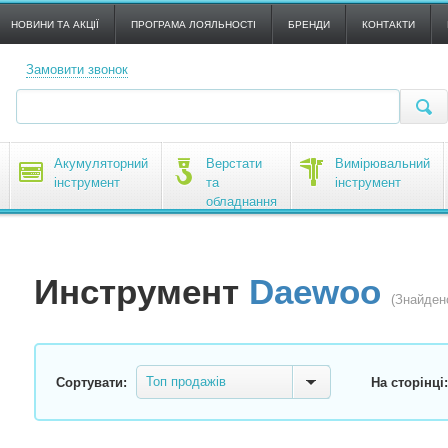
НОВИНИ ТА АКЦІЇ
ПРОГРАМА ЛОЯЛЬНОСТІ
БРЕНДИ
КОНТАКТИ
Замовити звонок
Акумуляторний
Верстати
Вимірювальний
інструмент
та
інструмент
обладнання
Инструмент
Daewoo
(Знайден
Топ продажів
Сортувати:
На сторінці: