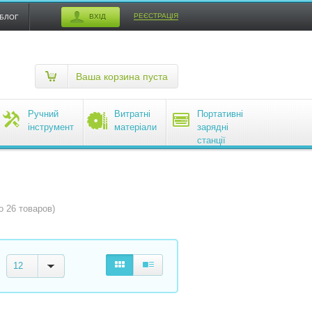
РЕЄСТРАЦІЯ
ВХІД
БЛОГ
Ваша корзина пуста
Ручний
Витратні
Портативні
інструмент
матеріали
зарядні
станції
EcoFlow
о 26 товаров)
12