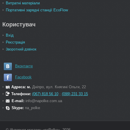
Витратні матеріали
Портативні зарядні станції EcoFlow
Користувач
Вхід
Реєстрація
Зворотний дзвінок
Вконтакте
Facebook
Адреса: м.
Дніпро, вул. Княгині Ольги, 22
Телефони:
(067) 818 56 10
;
(099) 231 33 15
E-mail:
info@napolke.com.ua
Skype:
na_polke
© Интернет-магазин «naPolke», 2026