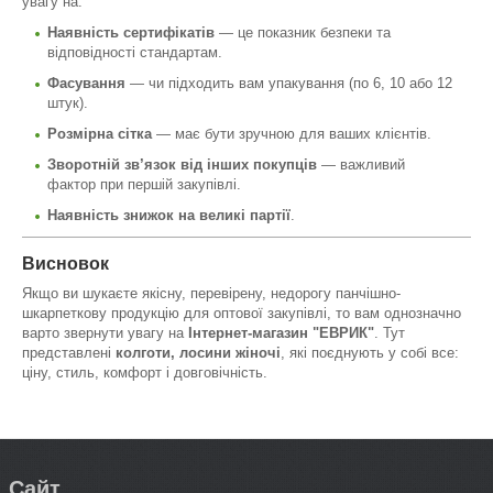
увагу на:
Наявність сертифікатів
— це показник безпеки та
відповідності стандартам.
Фасування
— чи підходить вам упакування (по 6, 10 або 12
штук).
Розмірна сітка
— має бути зручною для ваших клієнтів.
Зворотній зв’язок від інших покупців
— важливий
фактор при першій закупівлі.
Наявність знижок на великі партії
.
Висновок
Якщо ви шукаєте якісну, перевірену, недорогу панчішно-
шкарпеткову продукцію для оптової закупівлі, то вам однозначно
варто звернути увагу на
Інтернет-магазин "ЕВРИК"
. Тут
представлені
колготи, лосини жіночі
, які поєднують у собі все:
ціну, стиль, комфорт і довговічність.
Сайт