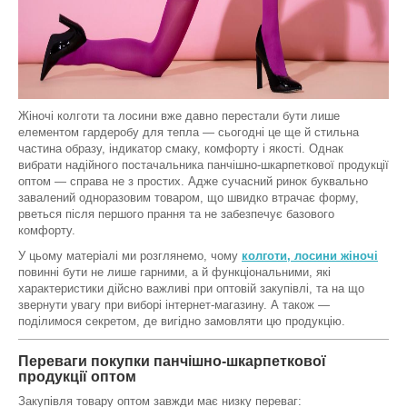
Жіночі колготи та лосини вже давно перестали бути лише
елементом гардеробу для тепла — сьогодні це ще й стильна
частина образу, індикатор смаку, комфорту і якості. Однак
вибрати надійного постачальника панчішно-шкарпеткової продукції
оптом — справа не з простих. Адже сучасний ринок буквально
завалений одноразовим товаром, що швидко втрачає форму,
рветься після першого прання та не забезпечує базового
комфорту.
У цьому матеріалі ми розглянемо, чому
колготи, лосини жіночі
повинні бути не лише гарними, а й функціональними, які
характеристики дійсно важливі при оптовій закупівлі, та на що
звернути увагу при виборі інтернет-магазину. А також —
поділимося секретом, де вигідно замовляти цю продукцію.
Переваги покупки панчішно-шкарпеткової
продукції оптом
Закупівля товару оптом завжди має низку переваг: