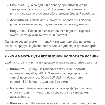
Економія
. Ціна за одиницю товару при оптовій купівлі
завжди нижча, ніж у роздріб. Це дозволяє зменшити
витрати на кожного клієнта або отримати більший прибуток.
Асортимент
. Оптом легше закупити одразу різні моделі,
розміри та кольори, що задовольняє ширшу аудиторію.
Надійність
. Перевірені постачальники надають гарантії
якості, сертифікати та стабільні поставки.
Однак ключовий момент — знайти магазин, де ціна не шкодить
якості, а продукція дійсно виготовлена відповідно до стандартів.
Якими мають бути якісні жіночі колготи та лосини
Щоб не потрапити в пастку дешевого товару, звертайте увагу на:
Щільність
. Це один із головних показників. Колготи
щільністю від 20 до 40 DEN — тонкі та підходять для
теплої пори року. Від 50 до 100 DEN — більш теплі,
еластичні й підходять для осені та зими.
Матеріал
. Найкращими вважаються мікрофібра, поліамід,
еластан. Вони тягнуться, не сповзають і не створюють
дискомфорту.
Шви та пояс
. Високоякісні вироби мають плоскі шви, які не