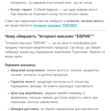
натирають, та широкий еластичний пояс, що не тисне.
Колір і принт
. Стійкий барвник — ще один маркер якості.
Такі вироби не втрачають колір після кількох прань.
Саме такі характеристики ви знайдете у
колготи, лосини жіночі
,
які представлені в
Інтернет-магазин "ЕВРИКА"
.
Чому обирають "Інтернет-магазин "ЕВРИК""
"Інтернет-магазин "ЕВРИК"" — це не просто платформа для
продажу панчішно-шкарпеткової продукції. Це місце, де зібрані
найкращі зразки від перевірених виробників Туреччини, України та
інших країн.
Переваги магазину:
Широкий асортимент
: жіночі колготи, легінси, шкарпетки,
лосини, чоловіча та дитяча продукція.
Гарантія якості
: продукція постачається тільки від
перевірених брендів, які мають відповідні сертифікати.
Ціни від виробника
: завдяки прямій співпраці із
фабриками, магазин тримає доступну вартість навіть при
невеликих обсягах замовлення.
Швидка доставка
: по Україні замовлення доставляються