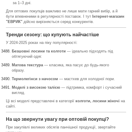
за 1–3 дні.
Для оптових покупців важливо не лише мати гарний вибір, а й
бути впевненими в регулярності поставок. І тут
Інтернет-магазин
"ЕВРИК"
дійсно вирізняється серед конкурентів.
Тренди сезону: що купують найчастіше
У 2024-2025 роках на піку популярності:
Безшовні лосини та колготи
— ідеально підходять під
обтягуючий одяг.
Матова текстура
— класика, яка пасує до будь-якого
образу.
Термолегінси з начосом
— мастхев для холодної пори.
Моделі з високою талією
— підтримка, комфорт і сучасний
вигляд.
Ці всі моделі представлені в категорії
колготи, лосини жіночі
на
сайті.
На що звернути увагу при оптовій покупці?
При закупівлі великих обсягів панчішної продукції, звертайте