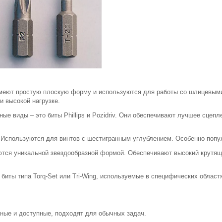
имеют простую плоскую форму и используются для работы со шлицевыми
и высокой нагрузке.
ые виды – это биты Phillips и Pozidriv. Они обеспечивают лучшее сцепл
: Используются для винтов с шестигранным углублением. Особенно поп
аются уникальной звездообразной формой. Обеспечивают высокий крутя
иты типа Torq-Set или Tri-Wing, используемые в специфических областя
ные и доступные, подходят для обычных задач.