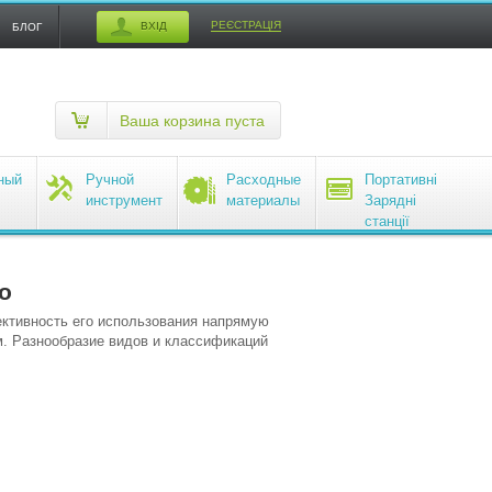
РЕЄСТРАЦІЯ
ВХІД
БЛОГ
Ваша корзина пуста
ный
Ручной
Расходные
Портативні
инструмент
материалы
Зарядні
станції
EcoFlow
о
ктивность его использования напрямую
м. Разнообразие видов и классификаций