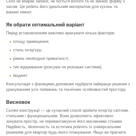
Скло не вбирає запахи, не боїться вологи та не змінює форму з
часом. Це робить його ідеальним матеріалом для кухонь та
ванних кімнат.
Як обрати оптимальний варіант
Перед встановленням важливо врахувати кілька факторів:
площу приміщення;
стиль інтер’єру;
рівень необхідної приватності;
тип відкривання (розсувні чи розпашні системи);
бюджет.
Консультація з фахівцями допоможе підібрати найкраще рішення з
урахуванням усіх побажань та технічних особливостей простору.
Висновок
Скляні конструкції — це сучасний спосіб зробити інтер’єр світлим,
стильним і функціональним. Вони дозволяють ефективно
зонувати простір, не перевантажуючи його масивними стінами.
Надійність, безпечність та естетика роблять їх універсальним
рішенням для квартир будь-якого планування. Якщо ви прагнете