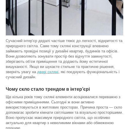
Сучасний інтер’єр дедалі частіше тяжіє до легкості, відкритості та
природного світла. Саме тому скляні конструкції впевнено
займають провідні позиції у дизайні квартир, будинків та офісів.
Вони дозволяють зонувати простір без відчуття замкнутості,
зберігають об’єм приміщення та додають йому естетичної
вишуканості. Якщо ви шукаєте стильне та практичне рішення,
зверніть увагу на
двері скляні
, які поєднують функціональність і
сучасний дизайн.
Чому скло стало трендом в інтер’єрі
Ще кілька років тому скляні елементи асоціювалися переважно з
офісними приміщеннями. Сьогодні ж вони активно
використовуються в житлових просторах. Причина проста — скло
допомагає зробити кімнати світлішими та візуально просторішими.
Воно пропускає максимум природного світла, що особливо
актуально для квартир з невеликими вікнами або обмеженою
площею.