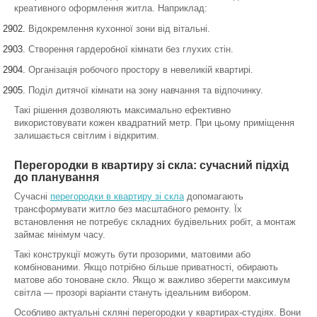
креативного оформлення житла. Наприклад:
Відокремлення кухонної зони від вітальні.
Створення гардеробної кімнати без глухих стін.
Організація робочого простору в невеликій квартирі.
Поділ дитячої кімнати на зону навчання та відпочинку.
Такі рішення дозволяють максимально ефективно
використовувати кожен квадратний метр. При цьому приміщення
залишається світлим і відкритим.
Перегородки в квартиру зі скла: сучасний підхід
до планування
Сучасні
перегородки в квартиру зі скла
допомагають
трансформувати житло без масштабного ремонту. Їх
встановлення не потребує складних будівельних робіт, а монтаж
займає мінімум часу.
Такі конструкції можуть бути прозорими, матовими або
комбінованими. Якщо потрібно більше приватності, обирають
матове або тоноване скло. Якщо ж важливо зберегти максимум
світла — прозорі варіанти стануть ідеальним вибором.
Особливо актуальні скляні перегородки у квартирах-студіях. Вони