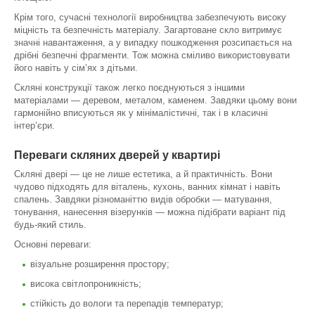
Крім того, сучасні технології виробництва забезпечують високу
міцність та безпечність матеріалу. Загартоване скло витримує
значні навантаження, а у випадку пошкодження розсипається на
дрібні безпечні фрагменти. Тож можна сміливо використовувати
його навіть у сім’ях з дітьми.
Скляні конструкції також легко поєднуються з іншими
матеріалами — деревом, металом, каменем. Завдяки цьому вони
гармонійно вписуються як у мінімалістичні, так і в класичні
інтер’єри.
Переваги скляних дверей у квартирі
Скляні двері — це не лише естетика, а й практичність. Вони
чудово підходять для віталень, кухонь, ванних кімнат і навіть
спалень. Завдяки різноманіттю видів обробки — матування,
тонування, нанесення візерунків — можна підібрати варіант під
будь-який стиль.
Основні переваги:
візуальне розширення простору;
висока світлопроникність;
стійкість до вологи та перепадів температур;