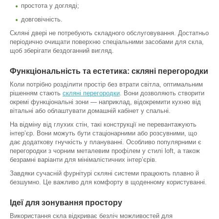
простота у догляді;
довговічність.
Скляні двері не потребують складного обслуговування. Достатньо
періодично очищати поверхню спеціальними засобами для скла,
щоб зберігати бездоганний вигляд.
Функціональність та естетика: скляні перегородки
Коли потрібно розділити простір без втрати світла, оптимальним
рішенням стають
скляні перегородки
. Вони дозволяють створити
окремі функціональні зони — наприклад, відокремити кухню від
вітальні або облаштувати домашній кабінет у спальні.
На відміну від глухих стін, такі конструкції не перевантажують
інтер’єр. Вони можуть бути стаціонарними або розсувними, що
дає додаткову гнучкість у плануванні. Особливо популярними є
перегородки з чорним металевим профілем у стилі loft, а також
безрамні варіанти для мінімалістичних інтер’єрів.
Завдяки сучасній фурнітурі скляні системи працюють плавно й
безшумно. Це важливо для комфорту в щоденному користуванні.
Ідеї для зонування простору
Використання скла відкриває безліч можливостей для