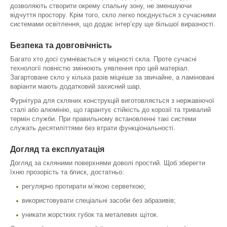
дозволяють створити окрему спальну зону, не зменшуючи
відчуття простору. Крім того, скло легко поєднується з сучасними
системами освітлення, що додає інтер’єру ще більшої виразності.
Безпека та довговічність
Багато хто досі сумнівається у міцності скла. Проте сучасні
технології повністю змінюють уявлення про цей матеріал.
Загартоване скло у кілька разів міцніше за звичайне, а ламіновані
варіанти мають додатковий захисний шар.
Фурнітура для скляних конструкцій виготовляється з нержавіючої
сталі або алюмінію, що гарантує стійкість до корозії та тривалий
термін служби. При правильному встановленні такі системи
служать десятиліттями без втрати функціональності.
Догляд та експлуатація
Догляд за скляними поверхнями доволі простий. Щоб зберегти
їхню прозорість та блиск, достатньо:
регулярно протирати м’якою серветкою;
використовувати спеціальні засоби без абразивів;
уникати жорстких губок та металевих щіток.