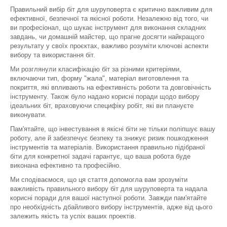
Правильний вибір біт для шуруповерта є критично важливим для
ефективної, безпечної та якісної роботи. Незалежно від того, чи
ви професіонал, що шукає інструмент для виконання складних
завдань, чи домашній майстер, що прагне досягти найкращого
результату у своїх проєктах, важливо розуміти ключові аспекти
вибору та використання біт.
Ми розглянули класифікацію біт за різними критеріями,
включаючи тип, форму "жала", матеріал виготовлення та
покриття, які впливають на ефективність роботи та довговічність
інструменту. Також було надано корисні поради щодо вибору
ідеальних біт, враховуючи специфіку робіт, які ви плануєте
виконувати.
Пам'ятайте, що інвестування в якісні біти не тільки поліпшує вашу
роботу, але й забезпечує безпеку та знижує ризик пошкодження
інструментів та матеріалів. Використання правильно підібраної
біти для конкретної задачі гарантує, що ваша робота буде
виконана ефективно та професійно.
Ми сподіваємося, що ця стаття допомогла вам зрозуміти
важливість правильного вибору біт для шуруповерта та надала
корисні поради для вашої наступної роботи. Завжди пам'ятайте
про необхідність дбайливого вибору інструментів, адже від цього
залежить якість та успіх ваших проектів.