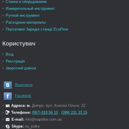
Станки и оборудование
Измерительный инструмент
Ручной инструмент
Расходные материалы
Портативні Зарядні станції EcoFlow
Користувач
Вхід
Реєстрація
Зворотний дзвінок
Вконтакте
Facebook
Адреса: м.
Дніпро, вул. Княгині Ольги, 22
Телефони:
(067) 818 56 10
;
(099) 231 33 15
E-mail:
info@napolke.com.ua
Skype:
na_polke