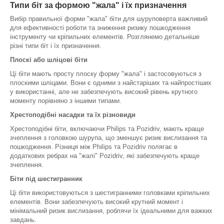
Типи біт за формою "жала" і їх призначення
Вибір правильної форми "жала" біти для шуруповерта важливий
для ефективності роботи та зниження ризику пошкодження
інструменту чи кріпильних елементів. Розглянемо детальніше
різні типи біт і їх призначення.
Плоскі або шліцові біти
Ці біти мають просту плоску форму "жала" і застосовуються з
плоскими шліцами. Вони є одними з найстаріших та найпростіших
у використанні, але не забезпечують високий рівень крутного
моменту порівняно з іншими типами.
Хрестоподібні насадки та їх різновиди
Хрестоподібні біти, включаючи Philips та Pozidriv, мають краще
зчеплення з головкою шурупа, що зменшує ризик вислизання та
пошкодження. Різниця між Philips та Pozidriv полягає в
додаткових ребрах на "жалі" Pozidriv, які забезпечують краще
зчеплення.
Біти під шестигранник
Ці біти використовуються з шестигранними головками кріпильних
елементів. Вони забезпечують високий крутний момент і
мінімальний ризик вислизання, роблячи їх ідеальними для важких
завдань.