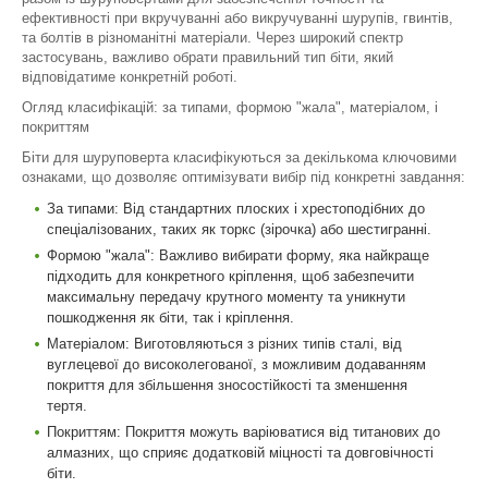
ефективності при вкручуванні або викручуванні шурупів, гвинтів,
та болтів в різноманітні матеріали. Через широкий спектр
застосувань, важливо обрати правильний тип біти, який
відповідатиме конкретній роботі.
Огляд класифікацій: за типами, формою "жала", матеріалом, і
покриттям
Біти для шуруповерта класифікуються за декількома ключовими
ознаками, що дозволяє оптимізувати вибір під конкретні завдання:
За типами: Від стандартних плоских і хрестоподібних до
спеціалізованих, таких як торкс (зірочка) або шестигранні.
Формою "жала": Важливо вибирати форму, яка найкраще
підходить для конкретного кріплення, щоб забезпечити
максимальну передачу крутного моменту та уникнути
пошкодження як біти, так і кріплення.
Матеріалом: Виготовляються з різних типів сталі, від
вуглецевої до високолегованої, з можливим додаванням
покриття для збільшення зносостійкості та зменшення
тертя.
Покриттям: Покриття можуть варіюватися від титанових до
алмазних, що сприяє додатковій міцності та довговічності
біти.