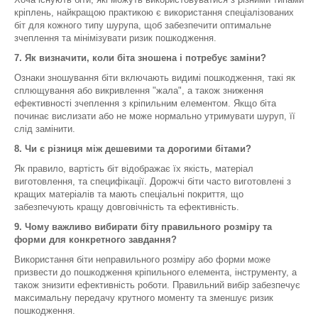
кріплень, найкращою практикою є використання спеціалізованих
біт для кожного типу шурупа, щоб забезпечити оптимальне
зчеплення та мінімізувати ризик пошкодження.
7. Як визначити, коли біта зношена і потребує заміни?
Ознаки зношування біти включають видимі пошкодження, такі як
сплющування або викривлення "жала", а також зниження
ефективності зчеплення з кріпильним елементом. Якщо біта
починає вислизати або не може нормально утримувати шуруп, її
слід замінити.
8. Чи є різниця між дешевими та дорогими бітами?
Як правило, вартість біт відображає їх якість, матеріал
виготовлення, та специфікації. Дорожчі біти часто виготовлені з
кращих матеріалів та мають спеціальні покриття, що
забезпечують кращу довговічність та ефективність.
9. Чому важливо вибирати біту правильного розміру та
форми для конкретного завдання?
Використання біти неправильного розміру або форми може
призвести до пошкодження кріпильного елемента, інструменту, а
також знизити ефективність роботи. Правильний вибір забезпечує
максимальну передачу крутного моменту та зменшує ризик
пошкодження.