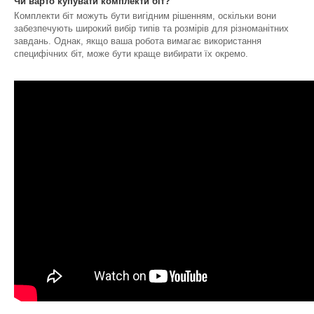
Чи варто купувати комплекти біт?
Комплекти біт можуть бути вигідним рішенням, оскільки вони
забезпечують широкий вибір типів та розмірів для різноманітних
завдань. Однак, якщо ваша робота вимагає використання
специфічних біт, може бути краще вибирати їх окремо.