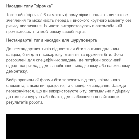
Насадки типу "зірочка"
Торкс або "зірочка" біти мають форму зірки і надають виняткове
зчеплення та можливість передачі високого крутного моменту без
ризику вислизання. Їх часто використовують в автомобільній
промисловості та меблевому виробництві.
Нестандартні типи насадок для шуруповерта
До нестандартних типів відносяться біти з антивандальним
шліцом, біти для гіпсокартону, магнітні та пружинні біти. Вони
розроблені для специфічних завдань, де потрібен особливий
підхід, наприклад, для запобігання випадковому або навмисному
демонтажу.
Вибір правильної форми біти залежить від типу кріпильного
елемента, з яким ви працюєте, та специфіки завдання. Завжди
переконуйтеся, що ви використовуєте біту, оптимально підібрану
до головки шурупа або болта, для забезпечення найкращих
результатів роботи.