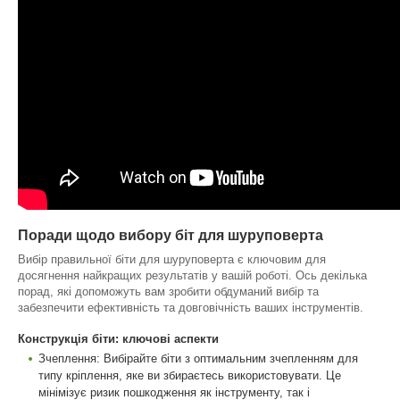
Поради щодо вибору біт для шуруповерта
Вибір правильної біти для шуруповерта є ключовим для
досягнення найкращих результатів у вашій роботі. Ось декілька
порад, які допоможуть вам зробити обдуманий вибір та
забезпечити ефективність та довговічність ваших інструментів.
Конструкція біти: ключові аспекти
Зчеплення: Вибірайте біти з оптимальним зчепленням для
типу кріплення, яке ви збираєтесь використовувати. Це
мінімізує ризик пошкодження як інструменту, так і