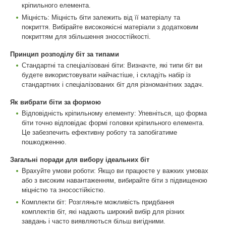
кріпильного елемента.
Міцність: Міцність біти залежить від її матеріалу та
покриття. Вибірайте високоякісні матеріали з додатковим
покриттям для збільшення зносостійкості.
Принцип розподілу біт за типами
Стандартні та спеціалізовані біти: Визначте, які типи біт ви
будете використовувати найчастіше, і складіть набір із
стандартних і спеціалізованих біт для різноманітних задач.
Як вибрати біти за формою
Відповідність кріпильному елементу: Упевніться, що форма
біти точно відповідає формі головки кріпильного елемента.
Це забезпечить ефективну роботу та запобігатиме
пошкодженню.
Загальні поради для вибору ідеальних біт
Врахуйте умови роботи: Якщо ви працюєте у важких умовах
або з високим навантаженням, вибирайте біти з підвищеною
міцністю та зносостійкістю.
Комплекти біт: Розгляньте можливість придбання
комплектів біт, які надають широкий вибір для різних
завдань і часто виявляються більш вигідними.