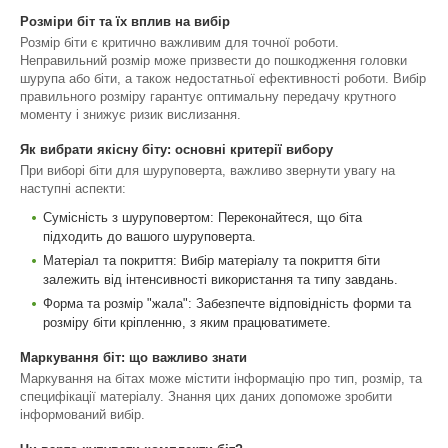
Розміри біт та їх вплив на вибір
Розмір біти є критично важливим для точної роботи.
Неправильний розмір може призвести до пошкодження головки
шурупа або біти, а також недостатньої ефективності роботи. Вибір
правильного розміру гарантує оптимальну передачу крутного
моменту і знижує ризик вислизання.
Як вибрати якісну біту: основні критерії вибору
При виборі біти для шуруповерта, важливо звернути увагу на
наступні аспекти:
Сумісність з шуруповертом: Переконайтеся, що біта
підходить до вашого шуруповерта.
Матеріал та покриття: Вибір матеріалу та покриття біти
залежить від інтенсивності використання та типу завдань.
Форма та розмір "жала": Забезпечте відповідність форми та
розміру біти кріпленню, з яким працюватимете.
Маркування біт: що важливо знати
Маркування на бітах може містити інформацію про тип, розмір, та
специфікації матеріалу. Знання цих даних допоможе зробити
інформований вибір.