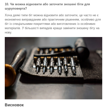
10. Чи можна відновити або заточити зношені біти для
шуруповерта?
Хоча деякі типи біт можна відновити або заточити, це часто не є
економічно виправданим або практичним рішенням, особливо для
біт із спеціальними покриттями або виготовлених із особливих
матеріалів. У більшості випадків краще замінити зношену біту на
нову.
Висновок