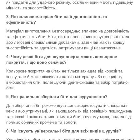
як придатні для ударного режиму, оскільки вони мають підвищену
міцність та зносостійкість.
3. Як впливає матеріал біти на її довговічність та
ефективність?
Матеріал виготовлення безпосередньо впливає на довговічність
та ефективність біти. Біти, виготовлені з високовуглецевої сталі
або леговані спеціальними добавками, зазвичай мають кращу
зносостійкість та здатність витримувати вищі навантаження.
4. Чому деякі біти для шуруповерта мають кольорове
покриття, і що воно означає?
Кольорове покриття на бітах не тільки захищає від корозії та
зносу, але й може вказувати на тип матеріалу або специфіку
використання біти, полегшуючи ідентифікацію та вибір потрібної
біти.
5. Як правильно зберігати біти для шуруповерта?
Для зберігання біт рекомендується використовувати спеціальні
кейси або утримувачі, які захищають їх від зовнішніх пошкоджень
та корозії. Також важливо тримати біти в сухому місці, подалі від
прямих сонячних променів та вологи.
6. Чи існують універсальні біти для всіх видів шурупів?
Хоча існують біти, які можуть використовуватися з різними типами