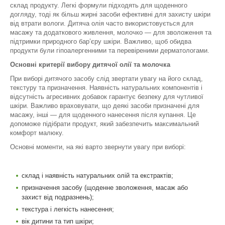
склад продукту. Легкі формули підходять для щоденного
догляду, тоді як більш жирні засоби ефективні для захисту шкіри
від втрати вологи. Дитяча олія часто використовується для
масажу та додаткового живлення, молочко — для зволоження та
підтримки природного бар’єру шкіри. Важливо, щоб обидва
продукти були гіпоалергенними та перевіреними дерматологами.
Основні критерії вибору дитячої олії та молочка
При виборі дитячого засобу слід звертати увагу на його склад,
текстуру та призначення. Наявність натуральних компонентів і
відсутність агресивних добавок гарантує безпеку для чутливої
шкіри. Важливо враховувати, що деякі засоби призначені для
масажу, інші — для щоденного нанесення після купання. Це
допоможе підібрати продукт, який забезпечить максимальний
комфорт малюку.
Основні моменти, на які варто звернути увагу при виборі:
склад і наявність натуральних олій та екстрактів;
призначення засобу (щоденне зволоження, масаж або
захист від подразнень);
текстура і легкість нанесення;
вік дитини та тип шкіри;