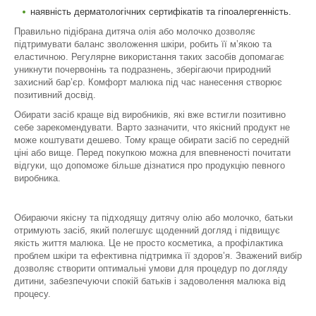
наявність дерматологічних сертифікатів та гіпоалергенність.
Правильно підібрана дитяча олія або молочко дозволяє
підтримувати баланс зволоження шкіри, робить її м’якою та
еластичною. Регулярне використання таких засобів допомагає
уникнути почервонінь та подразнень, зберігаючи природний
захисний бар’єр. Комфорт малюка під час нанесення створює
позитивний досвід.
Обирати засіб краще від виробників, які вже встигли позитивно
себе зарекомендувати. Варто зазначити, что якісний продукт не
може коштувати дешево. Тому краще обирати засіб по середній
ціні або вище. Перед покупкою можна для впевненості почитати
відгуки, що допоможе більше дізнатися про продукцію певного
виробника.
Обираючи якісну та підходящу дитячу олію або молочко, батьки
отримують засіб, який полегшує щоденний догляд і підвищує
якість життя малюка. Це не просто косметика, а профілактика
проблем шкіри та ефективна підтримка її здоров’я. Зважений вибір
дозволяє створити оптимальні умови для процедур по догляду
дитини, забезпечуючи спокій батьків і задоволення малюка від
процесу.