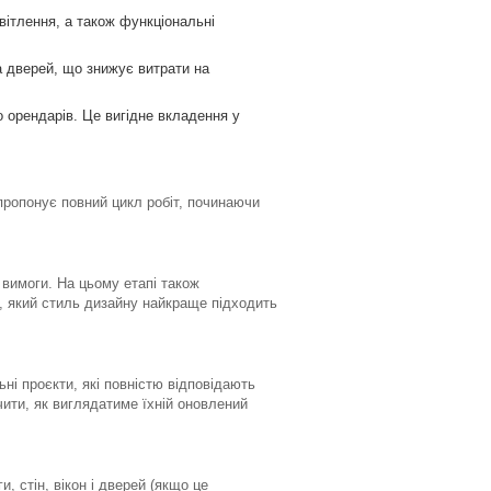
світлення, а також функціональні
а дверей, що знижує витрати на
 орендарів. Це вигідне вкладення у
ропонує повний цикл робіт, починаючи
вимоги. На цьому етапі також
, який стиль дизайну найкраще підходить
ні проєкти, які повністю відповідають
чити, як виглядатиме їхній оновлений
 стін, вікон і дверей (якщо це