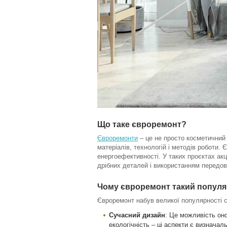
Що таке євроремонт?
Євроремонти
– це не просто косметичний
матеріалів, технологій і методів роботи.
енергоефективності. У таких проєктах ак
дрібних деталей і використанням передов
Чому євроремонт такий попул
Євроремонт набув великої популярності с
Сучасний дизайн
: Це можливість оно
екологічність – ці аспекти є визнача