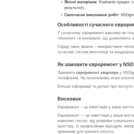
Якісні матеріали
: Компанія працює л
результату.
Своєчасне виконання робіт
: NSDgro
Особливості сучасного євроре
У сучасному євроремонті важливо не тіль
технології та матеріали, що дозволяють 
Серед таких рішень – використання тепло
сучасних систем вентиляції та кондиціон
Як замовити євроремонт у NS
Замовити
євроремонт квартири
у NSDgr
телефоном. На початковому етапі клієнти
Більше інформації та деталі про послуги 
Висновок
Євроремонт – це інвестиція у ваше житло
Євроремонт — це інвестиція у ваше житло
комплекс послуг, від розробки унікально
простору. Із професійним підходом, вико
приємним для кожного клієнта.