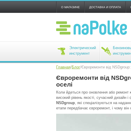
О МАГАЗИНЕ
ДОСТАВКА И ОПЛАТА
Электрический
Бензинов
инструмент
инструме
Главная
/
Блог
/
Євроремонти від NSDgroup:
Євроремонти від NSDgr
оселі
Коли йдеться про оновлення або ремонт к
високий рівень якості, сучасний дизайн і
NSDgroup
, які спеціалізуються на надан
етапи передбачає євроремонт, і чому він 