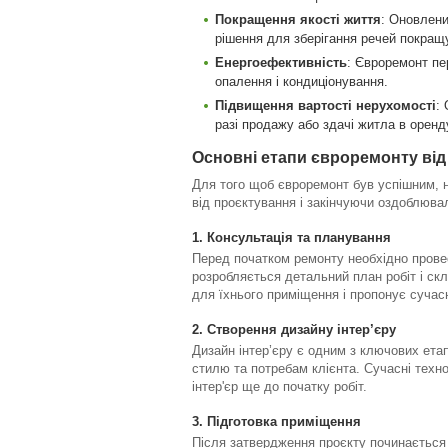
Покращення якості життя
: Оновлени
рішення для зберігання речей покращ
Енергоефективність
: Євроремонт пе
опалення і кондиціонування.
Підвищення вартості нерухомості
:
разі продажу або здачі житла в оренд
Основні етапи євроремонту ві
Для того щоб євроремонт був успішним, н
від проєктування і закінчуючи оздоблюв
1.
Консультація та планування
Перед початком ремонту необхідно провес
розробляється детальний план робіт і ск
для їхнього приміщення і пропонує сучас
2.
Створення дизайну інтер’єру
Дизайн інтер’єру є одним з ключових ета
стилю та потребам клієнта. Сучасні техн
інтер'єр ще до початку робіт.
3.
Підготовка приміщення
Після затвердження проєкту починається п