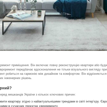
 ремонт приміщення. Він включає повну реконструкцію квартири або буди
 Євроремонт передбачає вдосконалення не тільки візуального вигляду при
цент робиться на гармонію між дизайном та комфортом. Він відрізняється
их інженерних рішень.
ярний?
еред мешканців України з кількох ключових причин:
вити квартиру згідно з найактуальнішими трендами в світі інтер’єру. Євр
льними в сучасних проєктах євроремонту.