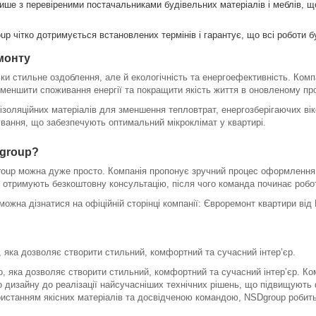
ише з перевіреними постачальниками будівельних матеріалів і меблів, що 
up чітко дотримується встановлених термінів і гарантує, що всі роботи 
монту
ки стильне оздоблення, але й екологічність та енергоефективність. Ком
зменшити споживання енергії та покращити якість життя в оновленому про
ізоляційних матеріалів для зменшення тепловтрат, енергозберігаючих вік
ування, що забезпечують оптимальний мікроклімат у квартирі.
Dgroup?
oup можна дуже просто. Компанія пропонує зручний процес оформлення 
 отримують безкоштовну консультацію, після чого команда починає робот
можна дізнатися на офіційній сторінці компанії: Євроремонт квартири від
, яка дозволяє створити стильний, комфортний та сучасний інтер’єр.
, яка дозволяє створити стильний, комфортний та сучасний інтер’єр. К
го дизайну до реалізації найсучасніших технічних рішень, що підвищують
ристанням якісних матеріалів та досвідченою командою, NSDgroup робит