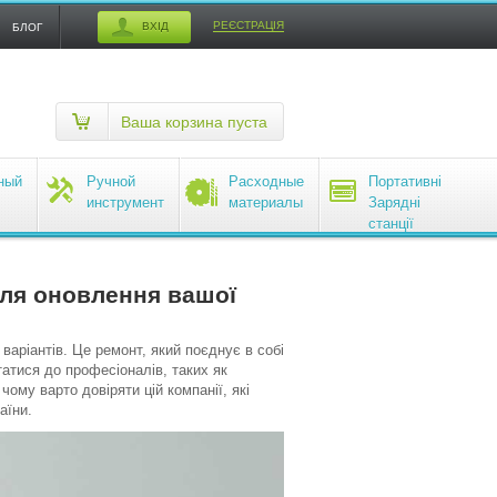
РЕЄСТРАЦІЯ
ВХІД
БЛОГ
Ваша корзина пуста
ный
Ручной
Расходные
Портативні
инструмент
материалы
Зарядні
станції
EcoFlow
для оновлення вашої
аріантів. Це ремонт, який поєднує в собі
татися до професіоналів, таких як
чому варто довіряти цій компанії, які
аїни.