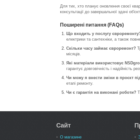
Для тих, хто планує оновлення своєї ква
консультації до завершальної здачі об'єкт
Поширені питання (FAQs)
Що входить у послугу євроремонту
електрики та сантехніки, а також повн
Скільки часу займає євроремонт?
Тр
місяців.
Які матеріали використовує NSDgr
гарантує довговічність і надійність ре
Чи можу я внести зміни в проєкт пі
етапі ремонту.
Чи є гарантія на виконані роботи?
Т
Сайт
П
О магазине