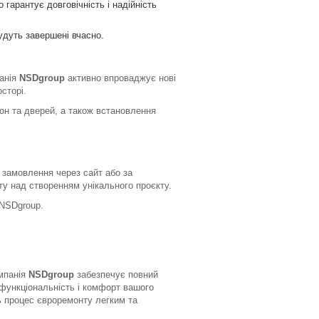
гарантує довговічність і надійність
будуть завершені вчасно.
панія
NSDgroup
активно впроваджує нові
сторі.
он та дверей, а також встановлення
замовлення через сайт або за
у над створенням унікального проєкту.
 NSDgroup.
омпанія
NSDgroup
забезпечує повний
 функціональність і комфорт вашого
ь процес євроремонту легким та