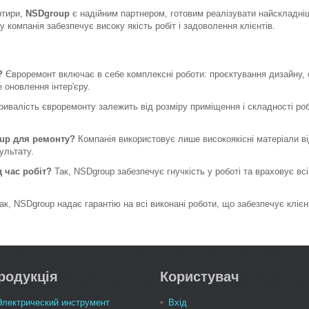
ртири,
NSDgroup
є надійним партнером, готовим реалізувати найскладніш
у компанія забезпечує високу якість робіт і задоволення клієнтів.
?
Євроремонт включає в себе комплексні роботи: проєктування дизайну, 
е оновлення інтер'єру.
ивалість євроремонту залежить від розміру приміщення і складності робі
oup для ремонту?
Компанія використовує лише високоякісні матеріали ві
зультату.
д час робіт?
Так, NSDgroup забезпечує гнучкість у роботі та враховує вс
ак, NSDgroup надає гарантію на всі виконані роботи, що забезпечує клієн
родукція
Користувач
Электрический инструмент
Вхід