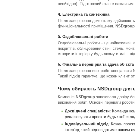
необхідно). Підготовчий етап є важливим 
4.
Електрика та сантехніка
Після завершення демонтажу здійснюютьс
функціональності приміщення.
NSDgroup
5.
Оздоблювальні роботи
Оздоблювальні роботи – це найважливіша
покриттів, облицювання стін і стель, монт
створити інтер’єр у будь-якому стилі – ві
6.
Фінальна перевірка та здача об’єкта
Після завершення всіх робіт спеціалісти 
Такий підхід гарантує, що кожен клієнт о
Чому обирають NSDgroup для 
Компанія
NSDgroup
завоювала довіру баг
виконання робіт. Основні переваги роботи
Досвідчені спеціалісти
: Команда ком
реалізовувати проєкти будь-якої скла
Індивідуальний підхід
: Кожен проєк
інтер’єр, який відповідатиме вашим о