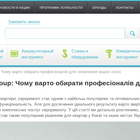
НОВОСТИ И АКЦИИ
ПРОГРАММА ЛОЯЛЬНОСТИ
БРЕНДЫ
КОНТАКТЫ
Замовити звонок
ый
Аккумуляторный
Станки и
Измеритель
нт
инструмент
оборудование
инструмент
 Чому варто обирати професіоналів для оновлення вашої оселі
oup: Чому варто обирати професіоналів 
вартири, євроремонт стає одним з найбільш популярних та оптимальних в
 функціональність. Але для досягнення ідеального результату варто звер
ні комплексних послуг євроремонту. У цій статті ми детально розглянемо, 
став таким популярним рішенням для квартир у Києві та інших містах Укр