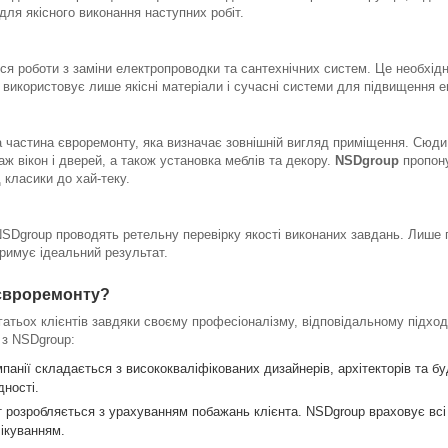
для якісного виконання наступних робіт.
я роботи з заміни електропроводки та сантехнічних систем. Це необхідн
використовує лише якісні матеріали і сучасні системи для підвищення 
 частина євроремонту, яка визначає зовнішній вигляд приміщення. Сюди
аж вікон і дверей, а також установка меблів та декору.
NSDgroup
пропону
д класики до хай-теку.
NSDgroup проводять ретельну перевірку якості виконаних завдань. Лише п
тримує ідеальний результат.
євроремонту?
атьох клієнтів завдяки своєму професіоналізму, відповідальному підходу
 з NSDgroup:
панії складається з висококваліфікованих дизайнерів, архітекторів та б
дності.
т розробляється з урахуванням побажань клієнта. NSDgroup враховує всі
чікуванням.