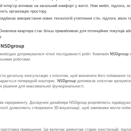
й інтер’єр впливає на загальний комфорт у житлі. Нові меблі, підлога, о
ують організацію простору.
редбачає використання нових технологій утеплення стін, підлоги, вікон т
 Оновлена квартира стає більш привабливою для потенційних покупців або
у.
д NSDgroup
еобхідно дотримуватися чіткої послідовності робіт. Компанія
NSDgroup
п
альними роботами.
ти детальну консультацію з клієнтом, щоб визначити його побажання та 
ладається попередній кошторис.
NSDgroup
допомагає клієнтам зрозуміти
ні рішення для максимальної функціональності.
пів євроремонту. Досвідчені дизайнери NSDgroup розробляють індивідуаль
ології дозволяють створювати 3D-візуалізації, щоб замовники могли поба
ідготовка приміщення. Це включає демонтаж старих конструкцій, підлоги,