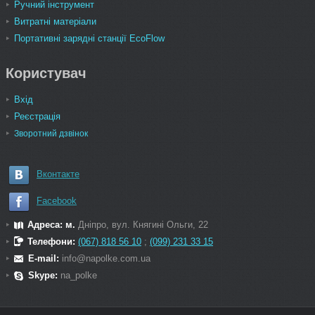
Ручний інструмент
Витратні матеріали
Портативні зарядні станції EcoFlow
Користувач
Вхід
Реєстрація
Зворотний дзвінок
Вконтакте
Facebook
Адреса: м.
Дніпро, вул. Княгині Ольги, 22
Телефони:
(067) 818 56 10
;
(099) 231 33 15
E-mail:
info@napolke.com.ua
Skype:
na_polke