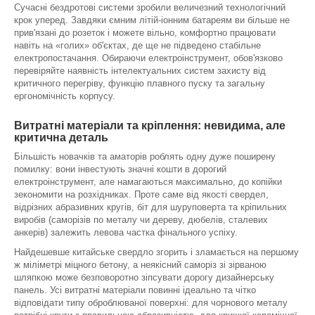
Сучасні бездротові системи зробили величезний технологічний
крок уперед. Завдяки ємним літій-іонним батареям ви більше не
прив'язані до розеток і можете вільно, комфортно працювати
навіть на «голих» об'єктах, де ще не підведено стабільне
електропостачання. Обираючи електроінструмент, обов'язково
перевіряйте наявність інтелектуальних систем захисту від
критичного перегріву, функцію плавного пуску та загальну
ергономічність корпусу.
Витратні матеріали та кріплення: невидима, але
критична деталь
Більшість новачків та аматорів роблять одну дуже поширену
помилку: вони інвестують значні кошти в дорогий
електроінструмент, але намагаються максимально, до копійки
зекономити на розхідниках. Проте саме від якості свердел,
відрізних абразивних кругів, біт для шуруповерта та кріпильних
виробів (саморізів по металу чи дереву, дюбелів, сталевих
анкерів) залежить левова частка фінального успіху.
Найдешевше китайське свердло згорить і зламається на першому
ж міліметрі міцного бетону, а неякісний саморіз зі зірваною
шляпкою може безповоротно зіпсувати дорогу дизайнерську
панель. Усі витратні матеріали повинні ідеально та чітко
відповідати типу оброблюваної поверхні: для чорнового металу