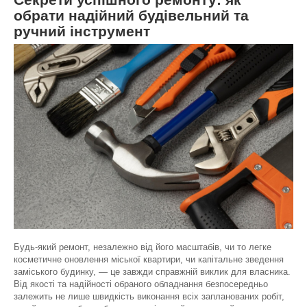
обрати надійний будівельний та
ручний інструмент
Будь-який ремонт, незалежно від його масштабів, чи то легке
косметичне оновлення міської квартири, чи капітальне зведення
заміського будинку, — це завжди справжній виклик для власника.
Від якості та надійності обраного обладнання безпосередньо
залежить не лише швидкість виконання всіх запланованих робіт,