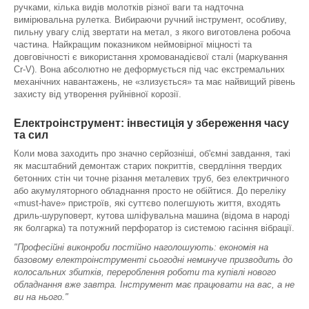
ручками, кілька видів молотків різної ваги та надточна
вимірювальна рулетка. Вибираючи ручний інструмент, особливу,
пильну увагу слід звертати на метал, з якого виготовлена робоча
частина. Найкращим показником неймовірної міцності та
довговічності є використання хромованадієвої сталі (маркування
Cr-V). Вона абсолютно не деформується під час екстремальних
механічних навантажень, не «злизується» та має найвищий рівень
захисту від утворення руйнівної корозії.
Електроінструмент: інвестиція у збереження часу
та сил
Коли мова заходить про значно серйозніші, об'ємні завдання, такі
як масштабний демонтаж старих покриттів, свердління твердих
бетонних стін чи точне різання металевих труб, без електричного
або акумуляторного обладнання просто не обійтися. До переліку
«must-have» пристроїв, які суттєво полегшують життя, входять
дриль-шуруповерт, кутова шліфувальна машина (відома в народі
як болгарка) та потужний перфоратор із системою гасіння вібрації.
"Професійні виконроби постійно наголошують: економія на
базовому електроінструменті сьогодні неминуче призводить до
колосальних збитків, перероблення роботи та купівлі нового
обладнання вже завтра. Інструмент має працювати на вас, а не
ви на нього."