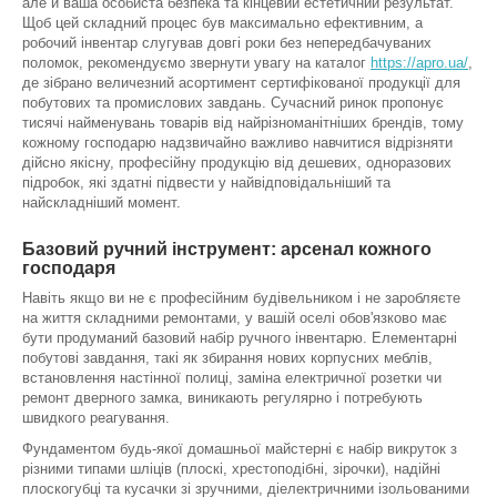
але й ваша особиста безпека та кінцевий естетичний результат.
Щоб цей складний процес був максимально ефективним, а
робочий інвентар слугував довгі роки без непередбачуваних
поломок, рекомендуємо звернути увагу на каталог
https://apro.ua/
,
де зібрано величезний асортимент сертифікованої продукції для
побутових та промислових завдань. Сучасний ринок пропонує
тисячі найменувань товарів від найрізноманітніших брендів, тому
кожному господарю надзвичайно важливо навчитися відрізняти
дійсно якісну, професійну продукцію від дешевих, одноразових
підробок, які здатні підвести у найвідповідальніший та
найскладніший момент.
Базовий ручний інструмент: арсенал кожного
господаря
Навіть якщо ви не є професійним будівельником і не заробляєте
на життя складними ремонтами, у вашій оселі обов'язково має
бути продуманий базовий набір ручного інвентарю. Елементарні
побутові завдання, такі як збирання нових корпусних меблів,
встановлення настінної полиці, заміна електричної розетки чи
ремонт дверного замка, виникають регулярно і потребують
швидкого реагування.
Фундаментом будь-якої домашньої майстерні є набір викруток з
різними типами шліців (плоскі, хрестоподібні, зірочки), надійні
плоскогубці та кусачки зі зручними, діелектричними ізольованими