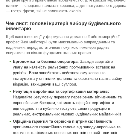
потрібні круги з правильною абразивністю, для крихкої керамічної
плитки — спеціальні алмазні коронки, а для натурального дерева
— гострі фрези, які не залишають сколів.
Чек-лист: головні критерії вибору будівельного
інвентарю
Щоб ваші інвестиції у формування домашньої або комерційної
професійної майстерні були максимально виправданими та
надійними, перед остаточною покупкою інженери радять
спиратися на кілька фундаментальних правил:
Ергономіка та безпека оператора:
Завжди звертайте
увагу на наявність рельєфних прогумованих вставок на
руків'ях. Вони запобігають небезпечному ковзанню
інструмента у спітнілих долонях та ефективно гасять зайву
вібрацію, захищаючи ваші суглоби.
Репутація виробника та сертифікація матеріалів:
Надавайте безумовну перевагу перевіреним вітчизняним та
європейським брендам, які мають офіційні сертифікати
відповідності та публічно тестують свою продукцію в
реальних, екстремальних умовах будівельних майданчиків.
Офіційна гарантія та сервісна підтримка:
Наявність
оригінального гарантійного талона від заводу-виробника та
доступність фірмових сервісних центрів по всій території