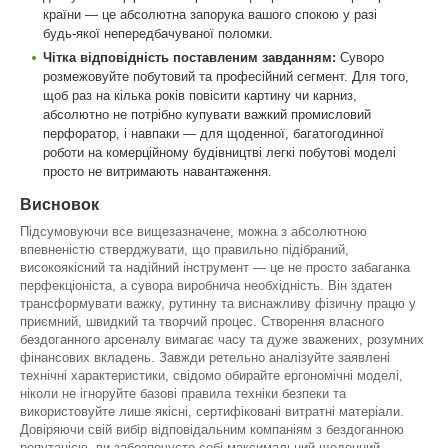
країни — це абсолютна запорука вашого спокою у разі
будь-якої непередбачуваної поломки.
Чітка відповідність поставленим завданням:
Суворо
розмежовуйте побутовий та професійний сегмент. Для того,
щоб раз на кілька років повісити картину чи карниз,
абсолютно не потрібно купувати важкий промисловий
перфоратор, і навпаки — для щоденної, багатогодинної
роботи на комерційному будівництві легкі побутові моделі
просто не витримають навантаження.
Висновок
Підсумовуючи все вищезазначене, можна з абсолютною
впевненістю стверджувати, що правильно підібраний,
високоякісний та надійний інструмент — це не просто забаганка
перфекціоніста, а сувора виробнича необхідність. Він здатен
трансформувати важку, рутинну та виснажливу фізичну працю у
приємний, швидкий та творчий процес. Створення власного
бездоганного арсеналу вимагає часу та дуже зважених, розумних
фінансових вкладень. Завжди ретельно аналізуйте заявлені
технічні характеристики, свідомо обирайте ергономічні моделі,
ніколи не ігноруйте базові правила техніки безпеки та
використовуйте лише якісні, сертифіковані витратні матеріали.
Довіряючи свій вибір відповідальним компаніям з бездоганною
репутацією, ви забезпечуєте собі максимальний щоденний