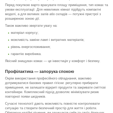
Перед покупкою варто врахувати площу приміщення, тип комах та
умови експлуатації. Для невеликих кімнат підійдуть компактні
моделі, а для великих залів або складів — потужні пристрої з
розширеною зоною дії.
Також важливо звертати увагу на:
матеріал корпусу;
можливість заміни ламп і витратних матеріалів;
рівень енергоспоживання;
гарантію виробника.
Якісний знищувач комах — це інвестиція у комфорт і безпеку.
Профілактика — запорука спокою
Окрім використання професійного обладнання, важливо
дотримуватися базових правил гігієни: регулярно прибирати
приміщення, не залишати відкриті продукти та закривати сміттєві
контейнери. Комплексний підхід дозволяє мінімізувати ризик
повторної появи шкідників.
Сучасні технології дають можливість повністю контролювати
ситуацію та створити безпечний простір для життя і роботи.
Обираючи надійні рішення, ви захищаєте себе та своїх близьких