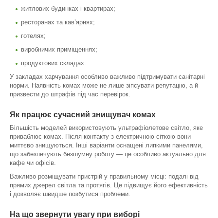
житлових будинках і квартирах;
ресторанах та кав’ярнях;
готелях;
виробничих приміщеннях;
продуктових складах.
У закладах харчування особливо важливо підтримувати санітарні
норми. Наявність комах може не лише зіпсувати репутацію, а й
призвести до штрафів під час перевірок.
Як працює сучасний знищувач комах
Більшість моделей використовують ультрафіолетове світло, яке
приваблює комах. Після контакту з електричною сіткою вони
миттєво знищуються. Інші варіанти оснащені липкими панелями,
що забезпечують безшумну роботу — це особливо актуально для
кафе чи офісів.
Важливо розміщувати пристрій у правильному місці: подалі від
прямих джерел світла та протягів. Це підвищує його ефективність
і дозволяє швидше позбутися проблеми.
На що звернути увагу при виборі