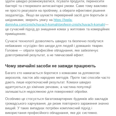
здатні швидко розмножуватися, псувати продукти, переносити
бактерії та створювати антисанітарні умови. Саме тому важливо
не просто реагувати на проблему, а обирати ефективні рішення
заздалегідь. Якщо ви шукаєте перевірений засіб для боротьби зі
шкідниками, зверніть увагу на
https://tepla-
domivka.com/znishchuvach-komah/profesjn-znishchuvach-komah/
—
це сучасний підхід до знищення комах у житлових та комерційних
приміщеннях.
Сучасні технології дозволяють швидко та безпечно позбутися
небажаних «сусідів» без шкоди для людей і домашніх тварин.
Головне — обрати професійне обладнання, яке забезпечує
довготривалий результат, а не тимчасовий ефект.
Чому звичайні засоби не завжди працюють
Багато хто намагається боротися з комахами за допомогою
аерозолів, пасток або народних методів. Проте такі способи часто
дають лише короткочасний результат. Комахи швидко
адаптуються до хімічних речовин, а частина популяції
залишається недосяжною для поверхневої обробки.
Особливо це стосується багатоквартирних будинків або закладів
громадського харчування, де ризик повторного зараження значно
вищий. У таких випадках потрібен комплексний підхід і
використання професійного обладнання, яке діє системно.