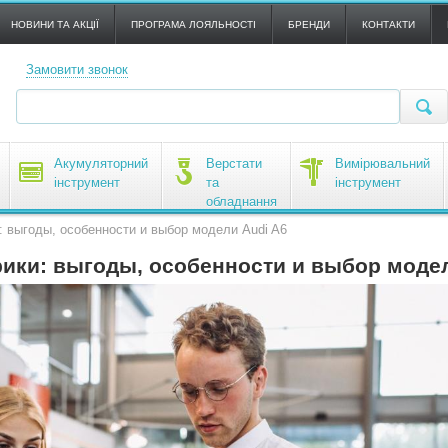
НОВИНИ ТА АКЦІЇ
ПРОГРАМА ЛОЯЛЬНОСТІ
БРЕНДИ
КОНТАКТИ
Замовити звонок
Акумуляторний
Верстати
Вимірювальний
інструмент
та
інструмент
обладнання
: выгоды, особенности и выбор модели Audi A6
рики: выгоды, особенности и выбор моде