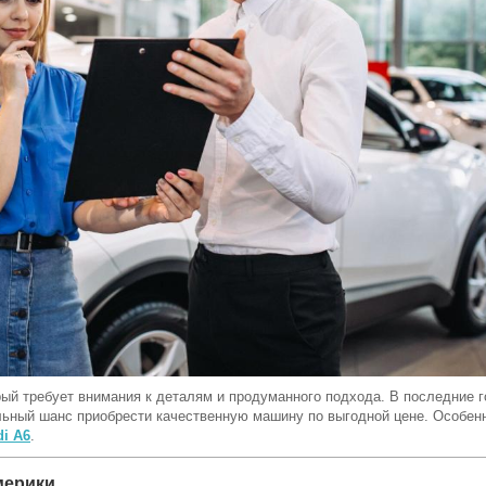
рый требует внимания к деталям и продуманного подхода. В последние
альный шанс приобрести качественную машину по выгодной цене. Особенн
i A6
.
мерики