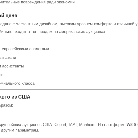
начительные повреждения ради экономии.
ой цене
седане с элегантным дизайном, высоким уровнем комфорта и отличной 
бильно входит в топ продаж на американских аукционах.
с европейскими аналогами
вигатели
и ассистенты
ов
емиального класса
 авто из США
бразом:
крупнейших аукционов США: Copart, IAAI, Manheim. На платформе
W8 Sh
и другим параметрам.