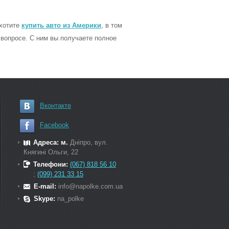
 хотите
купить авто из Америки
, в том
опросе. С ним вы получаете полное
Вконтакте
Facebook
Адреса: м.
Дніпро, вул.
Княгині Ольги, 22
Телефони:
(067) 818 56 10
;
(099) 231 33 15
E-mail:
info@napolke.com.ua
Skype:
na_polke