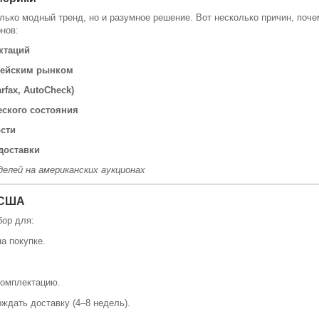
ько модный тренд, но и разумное решение. Вот несколько причин, поч
нов:
ктаций
пейским рынком
rfax, AutoCheck)
еского состояния
ости
доставки
делей на американских аукционах
 США
бор для:
на покупке.
комплектацию.
ждать доставку (4–8 недель).