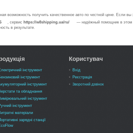
ая возможность получить качественное авто по честной цене. Если вы
6
, сервис
https://w8shipping.ua/ru/
— надёжный помощник в этом в
ость в результате.
родукція
Користувач
Електричний інструмент
Вхід
Бензиновий інструмент
Реєстрація
Акумуляторний інструмент
Зворотний дзвінок
Верстати та обладнання
Вимірювальний інструмент
Ручний інструмент
Витратні матеріали
Портативні зарядні станції
EcoFlow