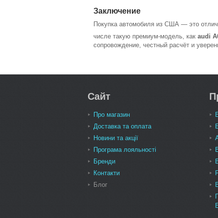
Заключение
Покупка автомобиля из США — это отличн
числе такую премиум-модель, как
audi A
сопровождение, честный расчёт и уверенн
Сайт
П
Про магазин
Доставка та оплата
Новини та акції
Програма лояльності
Бренди
Контакти
Блог