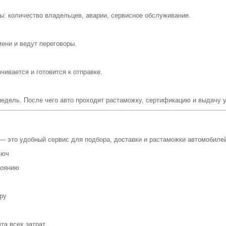
ы: количество владельцев, аварии, сервисное обслуживание.
ени и ведут переговоры.
ивается и готовится к отправке.
недель. После чего авто проходит растаможку, сертификацию и выдачу 
— это удобный сервис для подбора, доставки и растаможки автомобиле
люч
тоянию
ру
та всех затрат