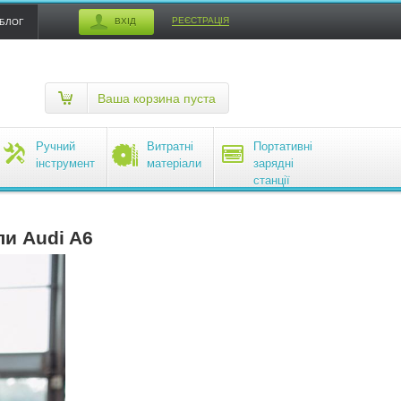
РЕЄСТРАЦІЯ
ВХІД
БЛОГ
Ваша корзина пуста
Ручний
Витратні
Портативні
інструмент
матеріали
зарядні
станції
EcoFlow
ли Audi A6