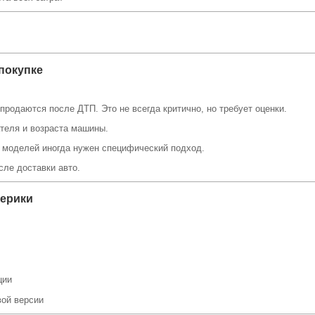
покупке
родаются после ДТП. Это не всегда критично, но требует оценки.
ателя и возраста машины.
х моделей иногда нужен специфический подход.
сле доставки авто.
мерики
ции
вой версии