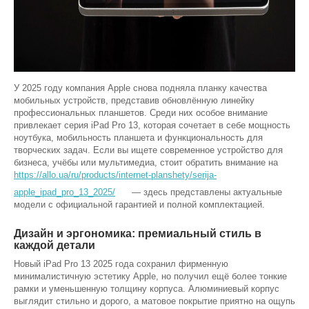
У 2025 году компания Apple снова подняла планку качества
мобильных устройств, представив обновлённую линейку
профессиональных планшетов. Среди них особое внимание
привлекает серия iPad Pro 13, которая сочетает в себе мощность
ноутбука, мобильность планшета и функциональность для
творческих задач. Если вы ищете современное устройство для
бизнеса, учёбы или мультимедиа, стоит обратить внимание на
https://allo.ua/ru/products/internet-planshety/serija-
apple_ipad_pro_13_2025/
— здесь представлены актуальные
модели с официальной гарантией и полной комплектацией.
Дизайн и эргономика: премиальный стиль в
каждой детали
Новый iPad Pro 13 2025 года сохранил фирменную
минималистичную эстетику Apple, но получил ещё более тонкие
рамки и уменьшенную толщину корпуса. Алюминиевый корпус
выглядит стильно и дорого, а матовое покрытие приятно на ощупь