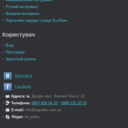
Ручний інструмент
Витратні матеріали
Портативні зарядні станції EcoFlow
Користувач
Вхід
Реєстрація
Зворотний дзвінок
Вконтакте
Facebook
Адреса: м.
Дніпро, вул. Княгині Ольги, 22
Телефони:
(067) 818 56 10
;
(099) 231 33 15
E-mail:
info@napolke.com.ua
Skype:
na_polke